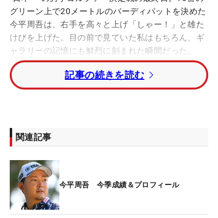
グリーン上で20メートルのバーディパットを決めた
今平周吾は、右手を高々と上げ「しゃー！」と雄た
けびを上げた。目の前で見ていた私はもちろん、ギ
ャラリーの記憶にも鮮烈に刻まれた瞬間だった。
記事の続きを読む
トップと1打差で迎えた日曜日は、同組の稲森佑
貴、最終組の木下稜介と前半からし烈な争いが繰り
広げられた。後半に入り、今平が14番パー4でおよ
そ8メートルのバーディットを沈めると、木下が同
ホールから連続ボギーを喫した。その時点で、単独
関連記事
トップに立つ今平のリードは2打に広がった。
だが、17番でボギーを叩いた今平に対し、木下は同
ホールで値千金のチップインバーディ。ともに首位
今平周吾 今季成績＆プロフィール
で最終18番パー4を迎えた。残り1ホール。会場全体
に緊張感が漂う。グリーン周囲を囲む観客は息を潜