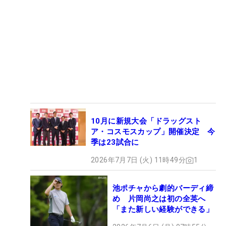
今平周吾が自身初の国内メジャーを制した （撮影：鈴木祥）
10月に新規大会「ドラッグスト
ア・コスモスカップ」開催決定 今
季は23試合に
2026年7月7日 (火) 11時49分
1
池ポチャから劇的バーディ締
め 片岡尚之は初の全英へ
「また新しい経験ができる」