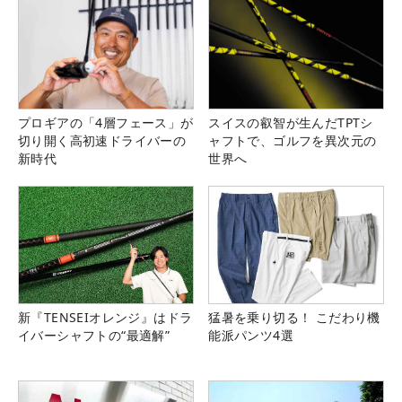
プロギアの「4層フェース」が
スイスの叡智が生んだTPTシ
切り開く高初速ドライバーの
ャフトで、ゴルフを異次元の
新時代
世界へ
新『TENSEIオレンジ』はドラ
猛暑を乗り切る！ こだわり機
イバーシャフトの“最適解”
能派パンツ4選