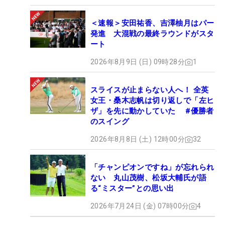
感動的な優勝シーンを目撃できたことに、いまでも
＜速報＞安田祐香、吉澤柚月はパー
胸が高鳴る。今平のさらなる飛躍を期待せずにはい
発進 大混戦の最終ラウンドがスタ
ート
られない。（文・高木彩音）
2026年8月9日 (日) 09時28分
1
スライスが止まらない人へ！ 全英
女王・桑木志帆は切り返しで「左ヒ
ザ」を先に動かしていた #優勝者
のスイング
2026年8月8日 (土) 12時00分
32
「チャンピオンですね」が忘れられ
ない 丸山茂樹、松坂大輔氏が語
る“ミスター”との思い出
2026年7月24日 (金) 07時00分
4
1
/
4