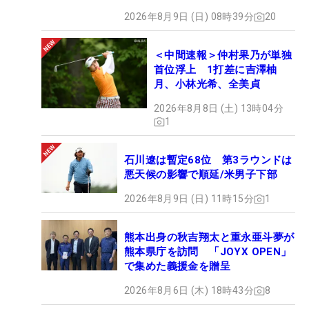
2026年8月9日 (日) 08時39分
20
＜中間速報＞仲村果乃が単独
首位浮上 1打差に吉澤柚
月、小林光希、全美貞
2026年8月8日 (土) 13時04分
1
石川遼は暫定68位 第3ラウンドは
悪天候の影響で順延/米男子下部
2026年8月9日 (日) 11時15分
1
熊本出身の秋吉翔太と重永亜斗夢が
熊本県庁を訪問 「JOYX OPEN」
で集めた義援金を贈呈
2026年8月6日 (木) 18時43分
8