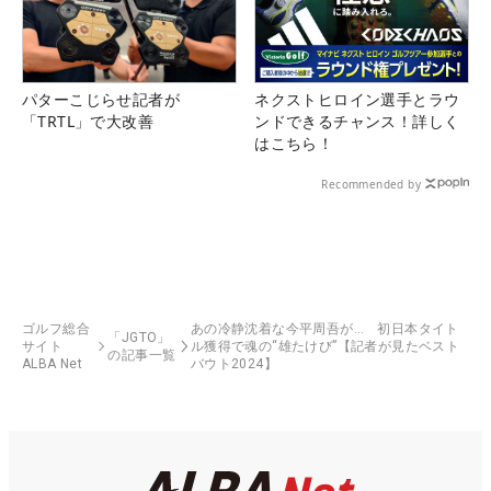
パターこじらせ記者が
ネクストヒロイン選手とラウ
「TRTL」で大改善
ンドできるチャンス！詳しく
はこちら！
Recommended by
ゴルフ総合
あの冷静沈着な今平周吾が… 初日本タイト
「JGTO」
サイト
ル獲得で魂の“雄たけび”【記者が見たベスト
の記事一覧
ALBA Net
バウト2024】