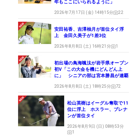
年もここにいられるように」
今シーズンは苦しい時期もあった。「思うようなゴ
2026年7月17日 (金) 14時15分
22
ルフができていなかった」と振り返るように、8月
の「横浜ミナト Championship 〜Fujiki
安田祐香、吉澤柚月が首位タイ浮
Centennial〜」以降、3試合連続で予選落ちを経験。
上 金田久美子が1差3位
しかし、17年のツアー初優勝以来、毎年勝利を重ね
2026年8月8日 (土) 16時21分
1
る中で、念願の日本タイトルを手にした。「日本オ
ープンは優勝したい大会の一つでした。今年はあま
初出場の鳥海颯汰が岩手県オープン
り成績が良くなかったので、それで優勝できて本当
初V「この大会を機にどんどん上
にうれしい」と語った。
に」 シニアの部は宮本勝昌が連覇
2026年8月8日 (土) 18時25分
72
常に冷静沈着なプレースタイルで知られる今平だ
が、優勝会見で『あれほど大きな声を出したことは
松山英樹はイーグル奪取で11
ありますか？』と問われると、「ないですね
位に浮上 ホスラー、ブレナ
（笑）」と照れ笑いを浮かべた。そのガッツポーズ
ンが首位タイ
と叫び声は、平常心を貫く今平のゴルフ人生におけ
2026年8月9日 (日) 08時53分
る特別な瞬間として、見る者の記憶に刻まれた。
1