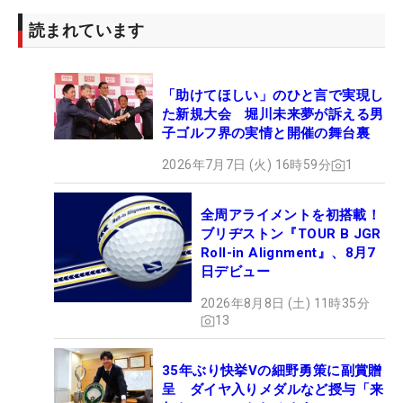
読まれています
「助けてほしい」のひと言で実現し
た新規大会 堀川未来夢が訴える男
子ゴルフ界の実情と開催の舞台裏
2026年7月7日 (火) 16時59分
1
キャディの柏木一了氏とコブシを交わす （撮影：鈴木祥）
全周アライメントを初搭載！
そのシーンは今も鮮明に思い出せる。目の当たりに
ブリヂストン『TOUR B JGR
Roll-in Alignment』、8月7
した私は、思わず『入った！』と叫んでしまったほ
日デビュー
どだ。今平自身も「まさか入るとは思っていいなか
2026年8月8日 (土) 11時35分
った。すごい、なんだろう。（入った瞬間）頭が真
13
っ白になるような、すごく変な感覚でした」と話
す。これまでのプロ人生でも特別な瞬間だったこと
35年ぶり快挙Vの細野勇策に副賞贈
をうかがわせた。
呈 ダイヤ入りメダルなど授与「来