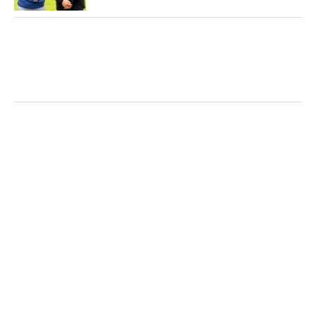
え、柏木キャディと力強く拳を突き合わせた。
今平周吾が20メートルのバーディパットを決めて叫んだ （撮影：鈴木
祥）