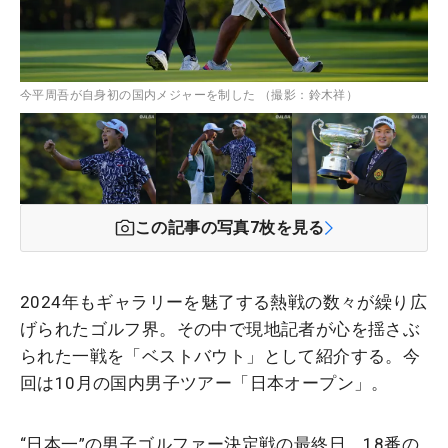
今平周吾が自身初の国内メジャーを制した （撮影：鈴木祥）
この記事の写真
7
枚を見る
2024年もギャラリーを魅了する熱戦の数々が繰り広
げられたゴルフ界。その中で現地記者が心を揺さぶ
られた一戦を「ベストバウト」として紹介する。今
回は10月の国内男子ツアー「日本オープン」。
“日本一”の男子ゴルファー決定戦の最終日。18番の