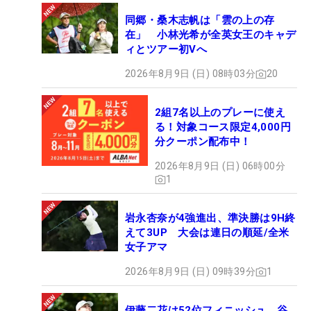
同郷・桑木志帆は「雲の上の存
在」 小林光希が全英女王のキャデ
ィとツアー初Vへ
2026年8月9日 (日) 08時03分
20
2組7名以上のプレーに使え
る！対象コース限定4,000円
分クーポン配布中！
2026年8月9日 (日) 06時00分
1
岩永杏奈が4強進出、準決勝は9H終
えて3UP 大会は連日の順延/全米
女子アマ
2026年8月9日 (日) 09時39分
1
伊藤二花は52位フィニッシュ 谷