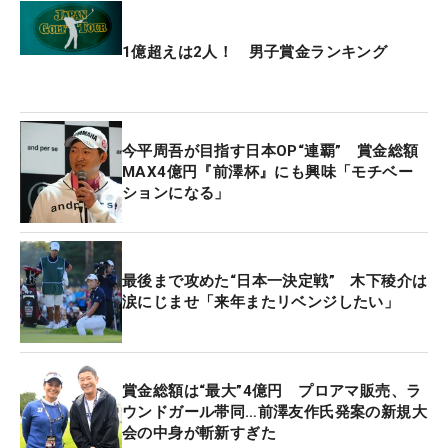
め、ざわめきが静まり返る中、今平の230ヤードか
らの2打目は3番ユーティリティでピン前約20メート
1億超えは2人！ 男子賞金ランキング
ルにオンとなった。
このとき「パーで終えて、木下選手もパーフィニッ
シュならプレーオフかな…」と今平は考えていた。
今平周吾が目指す日本OP“連覇” 賞金総額
「木下さんとスコアが並んでいるのは分かっていた
MAX4億円『前澤杯』にも興味「モチベー
ションになる」
ので、とりあえずパーを取ってプレーオフに持ち込
めれば、と思っていました」と心境を明かす。チャ
ンスとは言い難いロングパット。2パットのパーを
狙いアドレスをとった。
最後まで攻めた“日本一決定戦” 木下稜介は
涙にじませ「来年またリベンジしたい」
そして、ボールはカップに向かって転がり始める。
カップまで約1メートル手前に達した瞬間、今平は
入ることを確信。右手を高く掲げた。キャディの柏
賞金総額は“最大”4億円 プロアマ販売、ラ
木一了氏が「入れ！ 入れ！」と叫ぶと、ボールはカ
ウンドガール帯同…前澤友作氏発案の新規大
会の中身が斬新すぎた
ップイン。その瞬間、今平は大きく口を開けて吠