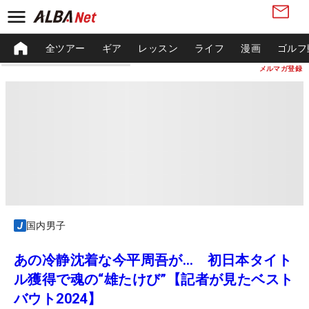
全ツアー
ギア
レッスン
ライフ
漫画
ゴルフ
メルマガ登録
国内男子
あの冷静沈着な今平周吾が… 初日本タイト
ル獲得で魂の“雄たけび”【記者が見たベスト
バウト2024】