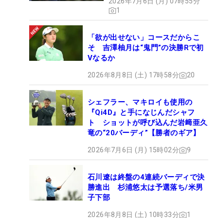
2026年7月6日 (月) 07時55分
1
「欲が出せない」コースだからこ
そ 吉澤柚月は“鬼門”の決勝Rで初
Vなるか
2026年8月8日 (土) 17時58分
20
シェフラー、マキロイも使用の
『Qi4D』と手になじんだシャフ
ト ショットが呼び込んだ岩﨑亜久
竜の“20バーディ”【勝者のギア】
2026年7月6日 (月) 15時02分
9
石川遼は終盤の4連続バーディで決
勝進出 杉浦悠太は予選落ち/米男
子下部
2026年8月8日 (土) 10時33分
1