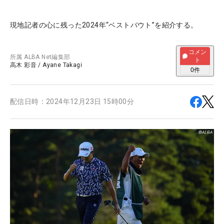
現地記者の心に残った2024年“ベストバウト”を紹介する。
コメン
所属
ALBA Net編集部
ト
高木 彩音
/
Ayane Takagi
0
件
配信日時：
2024年12月23日 15時00分