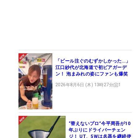
「ビール注ぐのむずかしかった…」
江口紗代が北海道で初ビアガーデ
ン！ 泡まみれの姿にファンも爆笑
2026年8月6日 (木) 13時27分
1
“替えないプロ”今平周吾が10
年ぶりにドライバーチェン
ジ！ UT、5Wは名器を継続使