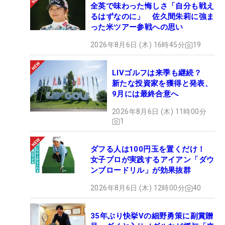
全英で味わった悔しさ「自分も戦え
るはずなのに」 佐久間朱莉に強ま
った米ツアー参戦への思い
2026年8月6日 (木) 16時45分
19
LIVゴルフは来季も継続？
新たな投資家を獲得と発表、
9月には最終合意へ
2026年8月6日 (木) 11時00分
1
ダフる人は100円玉を置くだけ！
女子プロが実践するアイアン「ダウ
ンブロードリル」が効果抜群
2026年8月6日 (木) 12時00分
40
35年ぶり快挙Vの細野勇策に副賞贈