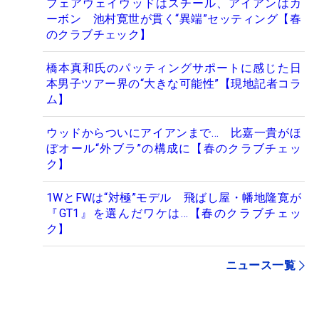
フェアウェイウッドはスチール、アイアンはカ
ーボン 池村寛世が貫く“異端”セッティング【春
のクラブチェック】
橋本真和氏のパッティングサポートに感じた日
本男子ツアー界の“大きな可能性”【現地記者コラ
ム】
ウッドからついにアイアンまで… 比嘉一貴がほ
ぼオール“外ブラ”の構成に【春のクラブチェッ
ク】
1WとFWは“対極”モデル 飛ばし屋・幡地隆寛が
『GT1』を選んだワケは…【春のクラブチェッ
ク】
ニュース一覧