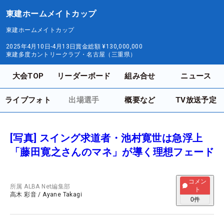
東建ホームメイトカップ
東建ホームメイトカップ
2025年4月10日-4月13日
賞金総額
¥130,000,000
東建多度カントリークラブ・名古屋（三重県）
大会TOP
リーダーボード
組み合せ
ニュース
ライブフォト
出場選手
概要など
TV放送予定
[写真] スイング求道者・池村寛世は急浮上
「藤田寛之さんのマネ」が導く理想フェード
コメン
所属
ALBA Net編集部
ト
高木 彩音
/
Ayane Takagi
0
件