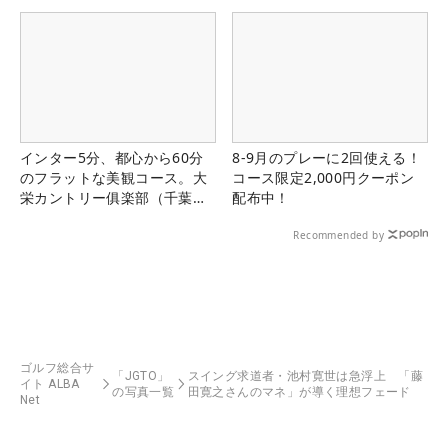
インター5分、都心から60分
8-9月のプレーに2回使える！
のフラットな美観コース。大
コース限定2,000円クーポン
栄カントリー俱楽部（千葉
配布中！
県）
Recommended by
ゴルフ総合サ
「JGTO」
スイング求道者・池村寛世は急浮上 「藤
イト ALBA
の写真一覧
田寛之さんのマネ」が導く理想フェード
Net