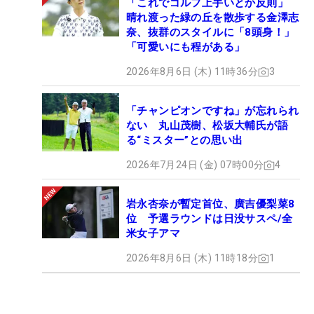
「これでゴルフ上手いとか反則」
晴れ渡った緑の丘を散歩する金澤志
奈、抜群のスタイルに「8頭身！」
「可愛いにも程がある」
2026年8月6日 (木) 11時36分
3
「チャンピオンですね」が忘れられ
ない 丸山茂樹、松坂大輔氏が語
る“ミスター”との思い出
2026年7月24日 (金) 07時00分
4
岩永杏奈が暫定首位、廣吉優梨菜8
位 予選ラウンドは日没サスペ/全
米女子アマ
2026年8月6日 (木) 11時18分
1