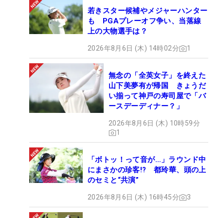
若きスター候補やメジャーハンター
も PGAプレーオフ争い、当落線
上の大物選手は？
2026年8月6日 (木) 14時02分
1
無念の「全英女子」を終えた
山下美夢有が帰国 きょうだ
い揃って神戸の寿司屋で「バ
ースデーディナー？」
2026年8月6日 (木) 10時59分
1
「ボトッ！って音が…」ラウンド中
にまさかの珍客!? 都玲華、頭の上
のセミと“共演”
2026年8月6日 (木) 16時45分
3