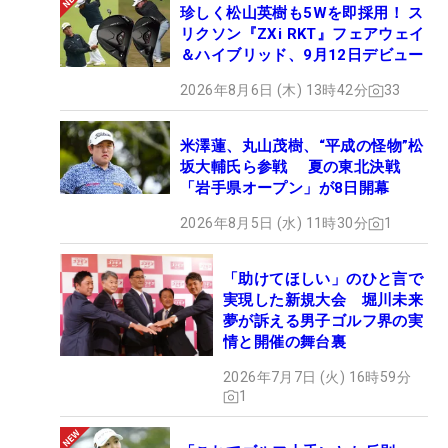
珍しく松山英樹も5Wを即採用！ ス
リクソン『ZXi RKT』フェアウェイ
＆ハイブリッド、9月12日デビュー
2026年8月6日 (木) 13時42分
33
米澤蓮、丸山茂樹、“平成の怪物”松
坂大輔氏ら参戦 夏の東北決戦
「岩手県オープン」が8日開幕
2026年8月5日 (水) 11時30分
1
「助けてほしい」のひと言で
実現した新規大会 堀川未来
夢が訴える男子ゴルフ界の実
情と開催の舞台裏
2026年7月7日 (火) 16時59分
1