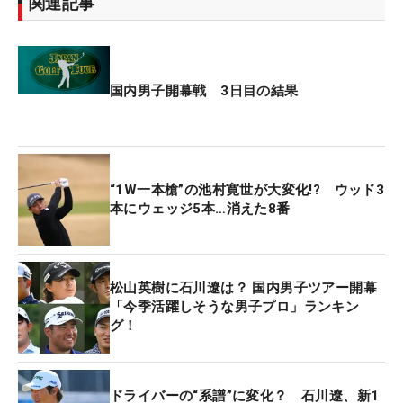
関連記事
国内男子開幕戦 3日目の結果
“1W一本槍”の池村寛世が大変化!? ウッド3
本にウェッジ5本…消えた8番
松山英樹に石川遼は？ 国内男子ツアー開幕
「今季活躍しそうな男子プロ」ランキン
グ！
ドライバーの“系譜”に変化？ 石川遼、新1