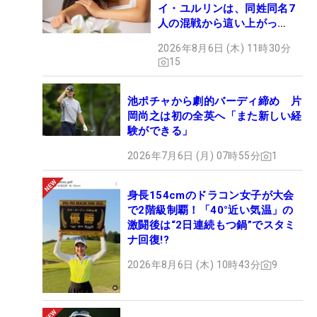
イ・ユルリンは、同姓同名7
人の混戦から這い上がっ
た“新星ヒロイン”
2026年8月6日 (木) 11時30分
15
池ポチャから劇的バーディ締め 片
岡尚之は初の全英へ「また新しい経
験ができる」
2026年7月6日 (月) 07時55分
1
身長154cmのドラコン女子が大会
で2階級制覇！「40°近い気温」の
激闘後は“2日連続もつ鍋”でスタミ
ナ回復!?
2026年8月6日 (木) 10時43分
9