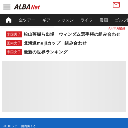
全ツアー
ギア
レッスン
ライフ
漫画
ゴルフ
メルマガ登録
松山英樹ら出場 ウィンダム選手権の組み合わせ
米国男子
北海道meijiカップ 組み合わせ
国内女子
最新の世界ランキング
米国女子
JGTOツアー
国内男子