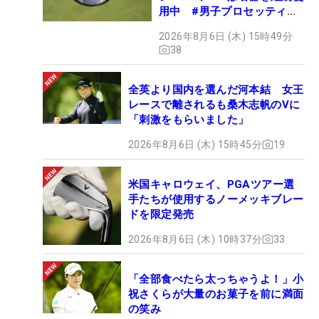
用中 #男子プロセッティン
グ
2026年8月6日 (木) 15時49分
38
全英より国内を選んだ河本結 女王
レースで離されるも桑木志帆のVに
「刺激をもらいました」
2026年8月6日 (木) 15時45分
19
米国キャロウェイ、PGAツアー選
手たちが使用するノーメッキブレー
ドを限定発売
2026年8月6日 (木) 10時37分
33
「全部食べたら太っちゃうよ！」小
祝さくらが大量のお菓子を前に満面
の笑み