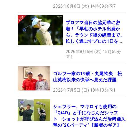
2026年8月6日 (木) 14時09分
7
プロアマ当日の脇元華に密
着！「早朝のホテル出発か
ら、ラウンド後の練習まで」
忙しく過ごすプロの1日を公
開
2026年8月6日 (木) 15時50分
1
ゴルフ一家の19歳・丸尾怜央 松
山英樹以来の快挙へ見えた課題
2026年7月5日 (日) 18時13分
1
シェフラー、マキロイも使用の
『Qi4D』と手になじんだシャフ
ト ショットが呼び込んだ岩﨑亜久
竜の“20バーディ”【勝者のギア】