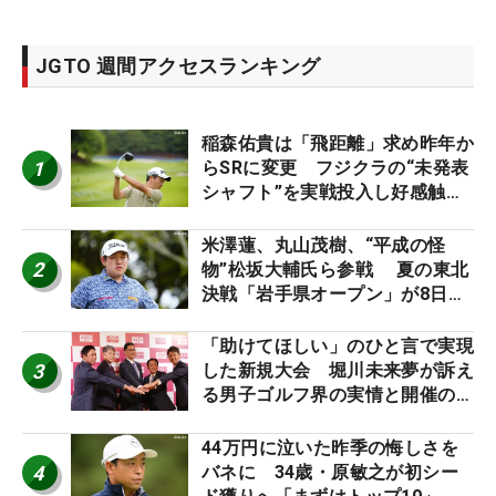
JGTO 週間アクセスランキング
稲森佑貴は「飛距離」求め昨年か
1
らSRに変更 フジクラの“未発表
シャフト”を実戦投入し好感触
「つかまえにいける」【男子ツア
ーのヒトネタ！】
米澤蓮、丸山茂樹、“平成の怪
2
物”松坂大輔氏ら参戦 夏の東北
決戦「岩手県オープン」が8日開
幕
「助けてほしい」のひと言で実現
3
した新規大会 堀川未来夢が訴え
る男子ゴルフ界の実情と開催の舞
台裏
44万円に泣いた昨季の悔しさを
4
バネに 34歳・原敏之が初シー