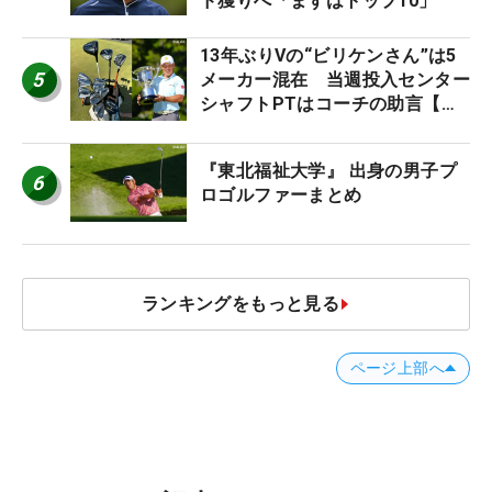
ド獲りへ「まずはトップ10」
13年ぶりVの“ビリケンさん”は5
5
メーカー混在 当週投入センター
シャフトPTはコーチの助言【勝
者のギア】
『東北福祉大学』 出身の男子プ
6
ロゴルファーまとめ
ランキングをもっと見る
ページ上部へ