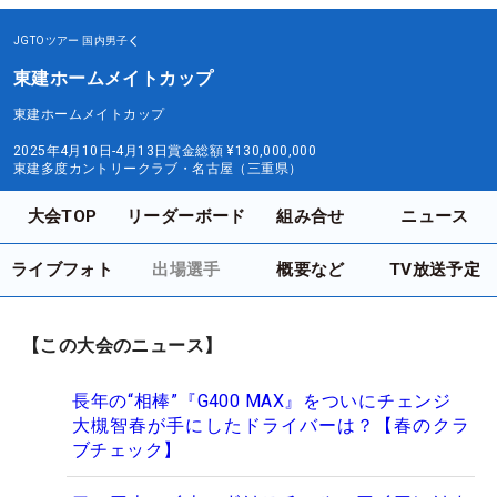
JGTOツアー
国内男子
東建ホームメイトカップ
東建ホームメイトカップ
2025年4月10日-4月13日
賞金総額
¥130,000,000
東建多度カントリークラブ・名古屋（三重県）
大会TOP
リーダーボード
組み合せ
ニュース
ライブフォト
出場選手
概要など
TV放送予定
【この大会のニュース】
長年の“相棒”『G400 MAX』をついにチェンジ
大槻智春が手にしたドライバーは？【春のクラ
ブチェック】