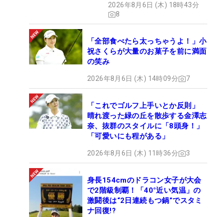
2026年8月6日 (木) 18時43分
8
「全部食べたら太っちゃうよ！」小
祝さくらが大量のお菓子を前に満面
の笑み
2026年8月6日 (木) 14時09分
7
「これでゴルフ上手いとか反則」
晴れ渡った緑の丘を散歩する金澤志
奈、抜群のスタイルに「8頭身！」
「可愛いにも程がある」
2026年8月6日 (木) 11時36分
3
身長154cmのドラコン女子が大会
で2階級制覇！「40°近い気温」の
激闘後は“2日連続もつ鍋”でスタミ
ナ回復!?