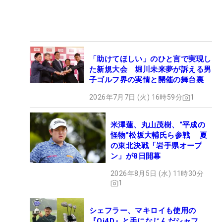
「助けてほしい」のひと言で実現し
た新規大会 堀川未来夢が訴える男
子ゴルフ界の実情と開催の舞台裏
2026年7月7日 (火) 16時59分
1
米澤蓮、丸山茂樹、“平成の
怪物”松坂大輔氏ら参戦 夏
の東北決戦「岩手県オープ
ン」が8日開幕
2026年8月5日 (水) 11時30分
1
シェフラー、マキロイも使用の
『Qi4D』と手になじんだシャフ