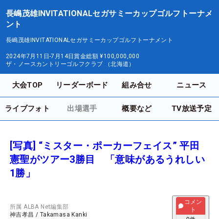
長嶋茂雄INVITATIONALセガサミーカップゴルフトーナメ
ント
長嶋茂雄INVITATIONALセガサミーカップゴルフトーナメント
2024年7月11日-7月14日
賞金総額
¥100,000,000
ザ・ノースカントリーゴルフクラブ （北海道）
大会TOP
リーダーボード
組み合せ
ニュース
ライブフォト
出場選手
概要など
TV放送予定
[写真] “ミスター・ポーカーフェイス” 平田
憲聖がツアー3勝目 「意味があるうれしい
1勝」
コメン
所属
ALBA Net編集部
ト
神吉孝昌
/
Takamasa Kanki