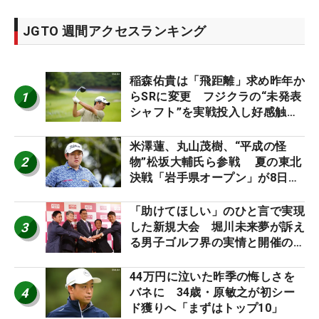
JGTO 週間アクセスランキング
稲森佑貴は「飛距離」求め昨年か
1
らSRに変更 フジクラの“未発表
シャフト”を実戦投入し好感触
「つかまえにいける」【男子ツア
ーのヒトネタ！】
米澤蓮、丸山茂樹、“平成の怪
2
物”松坂大輔氏ら参戦 夏の東北
決戦「岩手県オープン」が8日開
幕
「助けてほしい」のひと言で実現
3
した新規大会 堀川未来夢が訴え
る男子ゴルフ界の実情と開催の舞
台裏
44万円に泣いた昨季の悔しさを
4
バネに 34歳・原敏之が初シー
ド獲りへ「まずはトップ10」