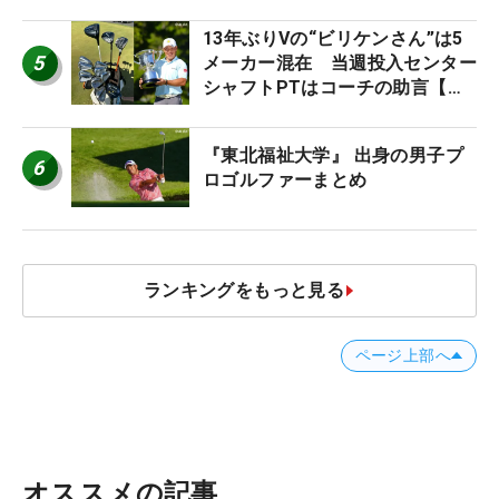
13年ぶりVの“ビリケンさん”は5
5
メーカー混在 当週投入センター
シャフトPTはコーチの助言【勝
者のギア】
『東北福祉大学』 出身の男子プ
6
ロゴルファーまとめ
ランキングをもっと見る
ページ上部へ
オススメの記事