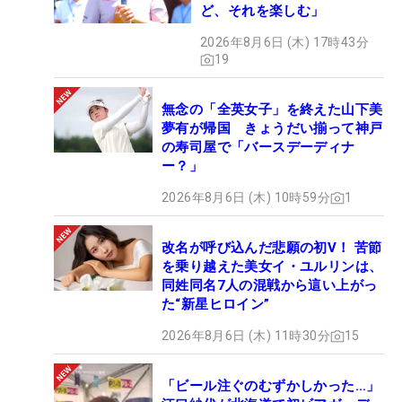
ど、それを楽しむ」
2026年8月6日 (木) 17時43分
19
無念の「全英女子」を終えた山下美
夢有が帰国 きょうだい揃って神戸
の寿司屋で「バースデーディナ
ー？」
2026年8月6日 (木) 10時59分
1
改名が呼び込んだ悲願の初V！ 苦節
を乗り越えた美女イ・ユルリンは、
同姓同名7人の混戦から這い上がっ
た“新星ヒロイン”
2026年8月6日 (木) 11時30分
15
「ビール注ぐのむずかしかった…」