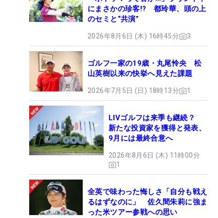
にまさかの珍客!? 都玲華、頭の上
のセミと“共演”
2026年8月6日 (木) 16時45分
3
ゴルフ一家の19歳・丸尾怜央 松
山英樹以来の快挙へ見えた課題
2026年7月5日 (日) 18時13分
1
LIVゴルフは来季も継続？
新たな投資家を獲得と発表、
9月には最終合意へ
2026年8月6日 (木) 11時00分
1
全英で味わった悔しさ「自分も戦え
るはずなのに」 佐久間朱莉に強ま
った米ツアー参戦への思い