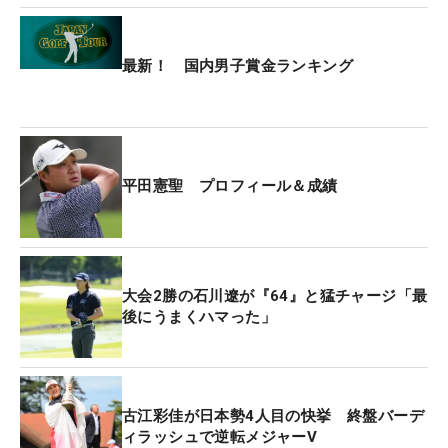
最新！ 国内男子賞金ランキング
平田憲聖 プロフィール＆成績
大会2勝の石川遼が『64』と猛チャージ「最
後にうまくハマった」
古江彩佳が日本勢4人目の快挙 終盤バーデ
ィラッシュで逆転メジャーV