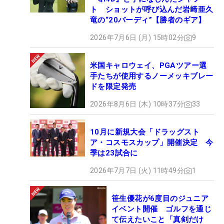
ト ショットが呼び込んだ岩﨑亜久
竜の“20バーディ”【勝者のギア】
2026年7月6日 (月) 15時02分
9
米国キャロウェイ、PGAツアー選
手たちが使用するノーメッキブレー
ドを限定発売
2026年8月6日 (木) 10時37分
33
10月に新規大会「ドラッグスト
ア・コスモスカップ」開催決定 今
季は23試合に
2026年7月7日 (火) 11時49分
1
笹生優花が6度目のジュニア
イベント開催 ゴルフを通じ
て伝えたいこと「真剣だけ