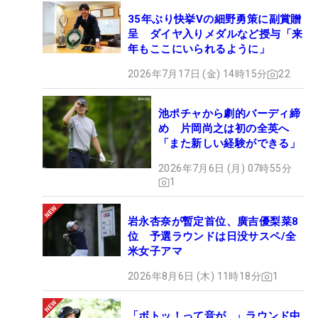
35年ぶり快挙Vの細野勇策に副賞贈
呈 ダイヤ入りメダルなど授与「来
年もここにいられるように」
2026年7月17日 (金) 14時15分
22
池ポチャから劇的バーディ締
め 片岡尚之は初の全英へ
「また新しい経験ができる」
2026年7月6日 (月) 07時55分
1
岩永杏奈が暫定首位、廣吉優梨菜8
位 予選ラウンドは日没サスペ/全
米女子アマ
2026年8月6日 (木) 11時18分
1
「ボトッ！って音が…」ラウンド中