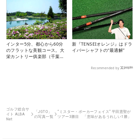
インター5分、都心から60分
新『TENSEIオレンジ』はドラ
のフラットな美観コース。大
イバーシャフトの“最適解”
栄カントリー俱楽部（千葉
県）
Recommended by
ゴルフ総合サ
「JGTO」
“ミスター・ポーカーフェイス” 平田憲聖が
イト ALBA
の写真一覧
ツアー3勝目 「意味があるうれしい1勝」
Net