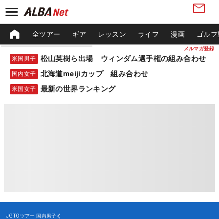
全ツアー
ギア
レッスン
ライフ
漫画
ゴルフ
メルマガ登録
松山英樹ら出場 ウィンダム選手権の組み合わせ
米国男子
北海道meijiカップ 組み合わせ
国内女子
最新の世界ランキング
米国女子
JGTOツアー
国内男子