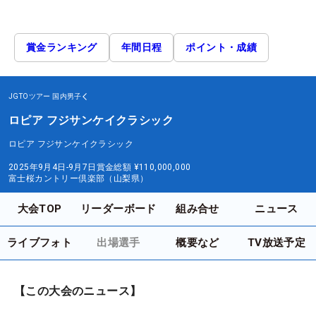
賞金ランキング
年間日程
ポイント・成績
JGTOツアー
国内男子
ロピア フジサンケイクラシック
ロピア フジサンケイクラシック
2025年9月4日-9月7日
賞金総額
¥110,000,000
富士桜カントリー倶楽部（山梨県）
大会TOP
リーダーボード
組み合せ
ニュース
ライブフォト
出場選手
概要など
TV放送予定
【この大会のニュース】