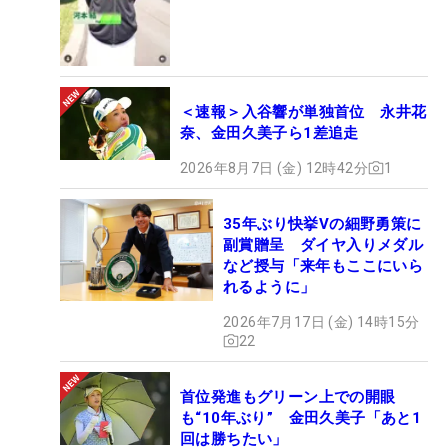
＜速報＞入谷響が単独首位 永井花
奈、金田久美子ら1差追走
2026年8月7日 (金) 12時42分
1
35年ぶり快挙Vの細野勇策に
副賞贈呈 ダイヤ入りメダル
など授与「来年もここにいら
れるように」
2026年7月17日 (金) 14時15分
22
首位発進もグリーン上での開眼
も“10年ぶり” 金田久美子「あと1
回は勝ちたい」