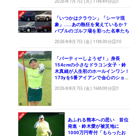
2026年7月7日 (火) 11時49分
1
「いつかはクラウン」「シーマ現
象」……あの熱狂を覚えているか？
バブルのゴルフ場を彩った名車たち
2026年8月7日 (金) 11時30分
10
「パーティーしようぜ！」身長
154cmの小さなドラコン女子・鈴
木真緒が人生初のホールインワン！
173yを5番アイアンで会心のショッ
ト
2026年8月7日 (金) 16時00分
1
あふれる熊本への思い 首位
発進・鈴木愛が被災地に
1000万円寄付「もらったお