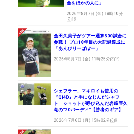
金をほかの人に」
2026年8月7日 (金) 18時10分
19
金田久美子がツアー通算500試合に
参戦！ プロ18年目の大記録達成に
「あんびりーばぼー」
2026年8月7日 (金) 11時25分
19
シェフラー、マキロイも使用の
『Qi4D』と手になじんだシャフ
ト ショットが呼び込んだ岩﨑亜久
竜の“20バーディ”【勝者のギア】
2026年7月6日 (月) 15時02分
9