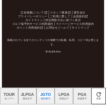
広告掲載について
スタッフ募集
運営会社
プライバシーポリシー
ご利用に際して
会員規約
ガイドライン
特定商取引法に基づく表示
ゴルフ場予約サービス利用規約
マイページサービス利用規約
ポイント利用規約
お問合せ
ヘルプ
サイトマップ
掲載されている全てのコンテンツの無断での転載、転用、コピー等は禁じま
す。
© ALBA Net
TOUR
JLPGA
JGTO
LPGA
PGA
閉じる
全ツアー
国内女子
国内男子
米国女子
米国男子
更新