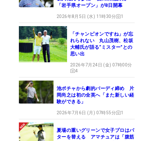
「岩手県オープン」が8日開幕
2026年8月5日 (水) 11時30分
1
「チャンピオンですね」が忘
れられない 丸山茂樹、松坂
大輔氏が語る“ミスター”との
思い出
2026年7月24日 (金) 07時00分
4
池ポチャから劇的バーディ締め 片
岡尚之は初の全英へ「また新しい経
験ができる」
2026年7月6日 (月) 07時55分
1
夏場の重いグリーンで女子プロはパ
ターを替える アマチュアは「腹筋