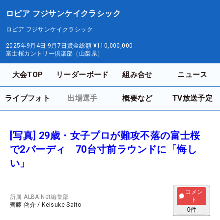
ロピア フジサンケイクラシック
ロピア フジサンケイクラシック
2025年9月4日-9月7日
賞金総額
¥110,000,000
富士桜カントリー倶楽部（山梨県）
大会TOP
リーダーボード
組み合せ
ニュース
ライブフォト
出場選手
概要など
TV放送予定
[写真] 29歳・女子プロが難攻不落の富士桜
で2バーディ 70台寸前ラウンドに「悔し
い」
コメン
所属
ALBA Net編集部
ト
齊藤 啓介
/
Keisuke Saito
0
件