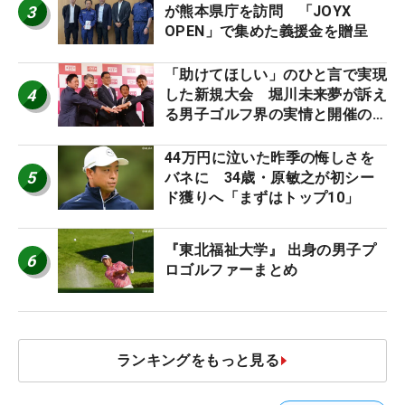
3
が熊本県庁を訪問 「JOYX
OPEN」で集めた義援金を贈呈
「助けてほしい」のひと言で実現
4
した新規大会 堀川未来夢が訴え
る男子ゴルフ界の実情と開催の舞
台裏
44万円に泣いた昨季の悔しさを
5
バネに 34歳・原敏之が初シー
ド獲りへ「まずはトップ10」
『東北福祉大学』 出身の男子プ
6
ロゴルファーまとめ
ランキングをもっと見る