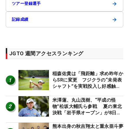
→
ツアー登録選手
→
記録成績
JGTO 週間アクセスランキング
稲森佑貴は「飛距離」求め昨年か
1
らSRに変更 フジクラの“未発表
シャフト”を実戦投入し好感触
「つかまえにいける」【男子ツア
ーのヒトネタ！】
米澤蓮、丸山茂樹、“平成の怪
2
物”松坂大輔氏ら参戦 夏の東北
決戦「岩手県オープン」が8日開
幕
熊本出身の秋吉翔太と重永亜斗夢