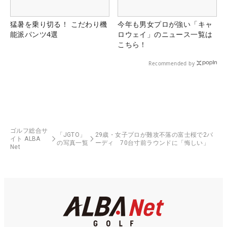
猛暑を乗り切る！ こだわり機
今年も男女プロが強い「キャ
能派パンツ4選
ロウェイ」のニュース一覧は
こちら！
Recommended by
ゴルフ総合サ
「JGTO」
29歳・女子プロが難攻不落の富士桜で2バ
イト ALBA
の写真一覧
ーディ 70台寸前ラウンドに「悔しい」
Net