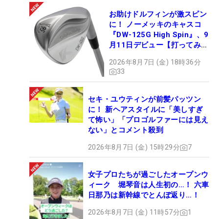
お助けドルフィンが激スピン
に！ ノーメッキのキャスコ
『DW-125G High Spin』、9
月11日デビュー【打ってみ
た】
2026年8月7日 (金) 18時36分
33
セキ・ユウティンが前髪パッツン
に！ 新ヘアスタイルに「美しすぎ
て怖い」「プロゴルファーには見え
ない」とコメント殺到
2026年8月7日 (金) 15時29分
7
女子プロたちが過ごしたオープンウ
ィーク 堀琴音は人生初の…！ 六車
日那乃は新幹線でとんぼ返り…！
2026年8月7日 (金) 11時57分
1