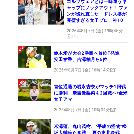
ゴルフウェアとは一味違うギ
ャップにノックアウト！ ファ
ンが惚れ直した「ドレス姿が
完璧すぎる女子プロ」神10
2026年8月7日 (金) 19時45分
111
鈴木愛が大会2勝目へ首位T発進
安田祐香、吉澤柚月ら5位
2026年8月7日 (金) 16時14分
1
首位通過の岩永杏奈がマッチ1回戦
に勝利 廣吉優梨菜も2回戦へ/全米
女子アマ
2026年8月7日 (金) 10時04分
1
米澤蓮、丸山茂樹、“平成の怪物”松
坂大輔氏ら参戦 夏の東北決戦