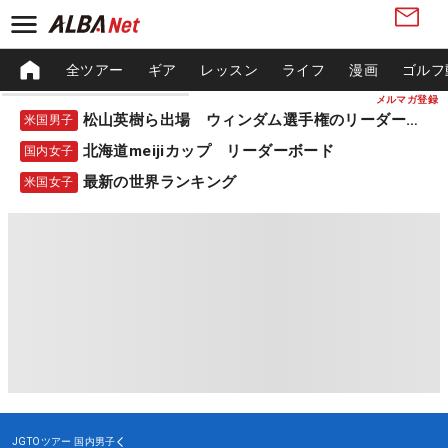
全ツアー
ギア
レッスン
ライフ
漫画
ゴルフ
メルマガ登録
松山英樹ら出場 ウィンダム選手権のリーダーボード
米国男子
北海道meijiカップ リーダーボード
国内女子
最新の世界ランキング
米国女子
JGTOツアー
国内男子