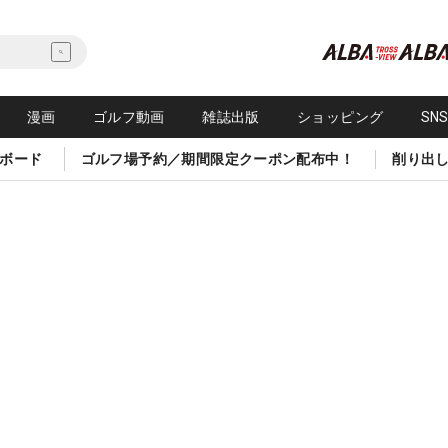
漫画
ゴルフ動画
雑誌出版
ショッピング
SN
ボード
ゴルフ場予約／期間限定クーポン配布中！
削り出