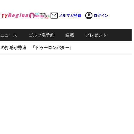
メルマガ登録
ログイン
Sニュース
ゴルフ場予約
連載
プレゼント
しの打感が秀逸 『トゥーロンパター』