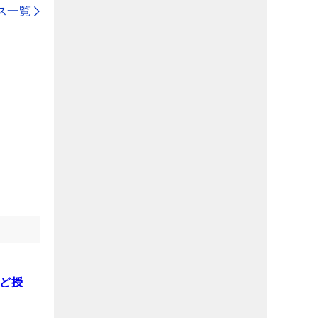
ス一覧
など授