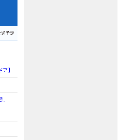
放送予定
ギア】
勝」