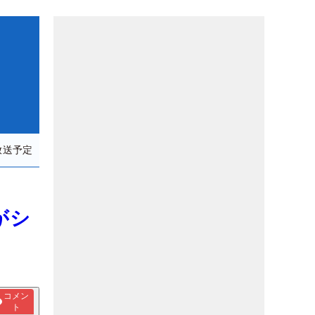
放送予定
がシ
コメン
ト