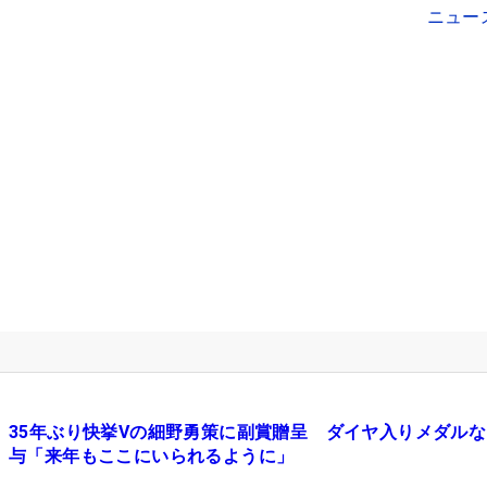
ニュー
35年ぶり快挙Vの細野勇策に副賞贈呈 ダイヤ入りメダル
与「来年もここにいられるように」