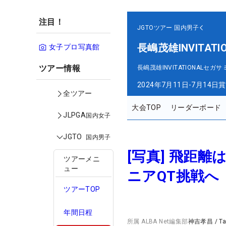
注目！
JGTOツアー
国内男子
長嶋茂雄INVITA
女子プロ写真館
ツアー情報
長嶋茂雄INVITATIONAL
2024年7月11日-7月14日
賞
全ツアー
大会TOP
リーダーボード
JLPGA
国内女子
JGTO
国内男子
[写真] 飛距
ツアーメニ
ュー
ニアQT挑戦へ
ツアーTOP
年間日程
所属
ALBA Net編集部
神吉孝昌
/
T