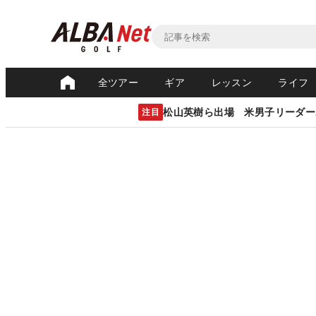
全ツアー
ギア
レッスン
ライフ
松山英樹ら出場 米男子リーダー
注目