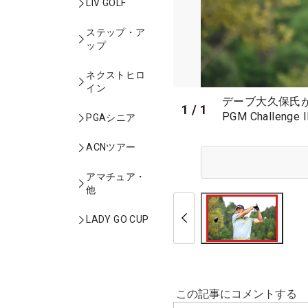
LIV GOLF
ステップ・ア
ップ
ネクストヒロ
イン
デーブ大久保氏が
1
/
1
PGM Challenge 
PGAシニア
ACNツアー
アマチュア・
他
LADY GO CUP