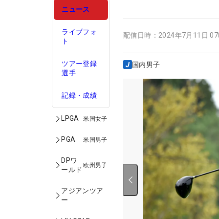
ニュース
ライブフォ
配信日時：
2024年7月11日 0
ト
ツアー登録
国内男子
選手
記録・成績
LPGA
米国女子
PGA
米国男子
DPワ
欧州男子
ールド
アジアンツア
ー