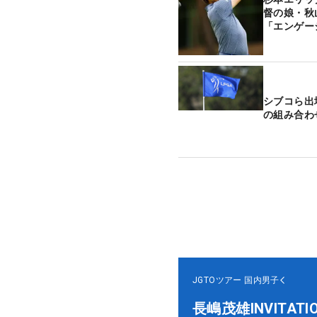
督の娘・秋
「エンゲー
シブコら出
の組み合わ
JGTOツアー
国内男子
長嶋茂雄INVITA