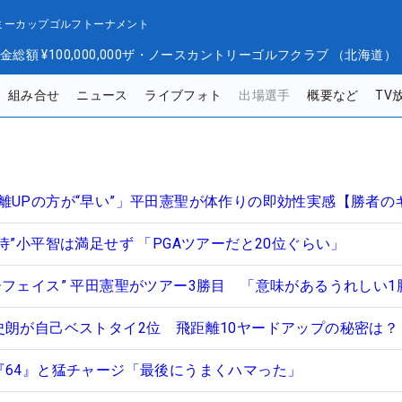
セガサミーカップゴルフトーナメント
金総額
¥100,000,000
ザ・ノースカントリーゴルフクラブ （北海道）
組み合せ
ニュース
ライブフォト
出場選手
概要など
TV
離UPの方が“早い”」平田憲聖が体作りの即効性実感【勝者の
侍”小平智は満足せず 「PGAツアーだと20位ぐらい」
ーフェイス” 平田憲聖がツアー3勝目 「意味があるうれしい1
史朗が自己ベストタイ2位 飛距離10ヤードアップの秘密は？
『64』と猛チャージ「最後にうまくハマった」