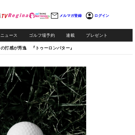
メルマガ登録
ログイン
Sニュース
ゴルフ場予約
連載
プレゼント
しの打感が秀逸 『トゥーロンパター』