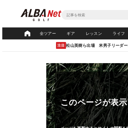
全ツアー
ギア
レッスン
ライフ
松山英樹ら出場 米男子リーダー
注目
このページが表示