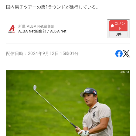
国内男子ツアーの第1ラウンドが進行している。
コメン
所属
ALBA Net編集部
ト
ALBA Net編集部
/
ALBA Net
0
件
配信日時：
2024年9月12日 15時01分