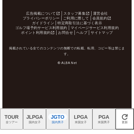
広告掲載について
スタッフ募集
運営会社
プライバシーポリシー
ご利用に際して
会員規約
ガイドライン
特定商取引法に基づく表示
ゴルフ場予約サービス利用規約
マイページサービス利用規約
ポイント利用規約
お問合せ
ヘルプ
サイトマップ
掲載されている全てのコンテンツの無断での転載、転用、コピー等は禁じま
す。
© ALBA Net
TOUR
JLPGA
JGTO
LPGA
PGA
閉じる
全ツアー
国内女子
国内男子
米国女子
米国男子
更新