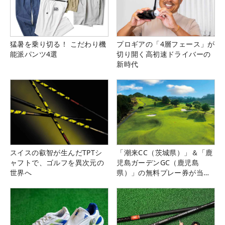
猛暑を乗り切る！ こだわり機
プロギアの「4層フェース」が
能派パンツ4選
切り開く高初速ドライバーの
新時代
スイスの叡智が生んだTPTシ
「潮来CC（茨城県）」＆「鹿
ャフトで、ゴルフを異次元の
児島ガーデンGC（鹿児島
世界へ
県）」の無料プレー券が当た
る！！