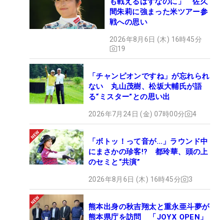
も戦えるはずなのに」 佐久
間朱莉に強まった米ツアー参
戦への思い
2026年8月6日 (木) 16時45分
19
「チャンピオンですね」が忘れられ
ない 丸山茂樹、松坂大輔氏が語
る“ミスター”との思い出
2026年7月24日 (金) 07時00分
4
「ボトッ！って音が…」ラウンド中
にまさかの珍客!? 都玲華、頭の上
のセミと“共演”
2026年8月6日 (木) 16時45分
3
熊本出身の秋吉翔太と重永亜斗夢が
熊本県庁を訪問 「JOYX OPEN」