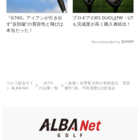
『G740』アイアンが引き出
プロギアのRS DUOはFW・UT
す“反則級”の寛容性と飛びは
も完成度が高く購入者続出！
本当だった！
Recommended by
ゴルフ総合サイ
「JGTO」
＜速報＞永野竜太郎が単独首位 宮里
ト ALBA Net
の記事一覧
優作1差、平田憲聖は5差追走