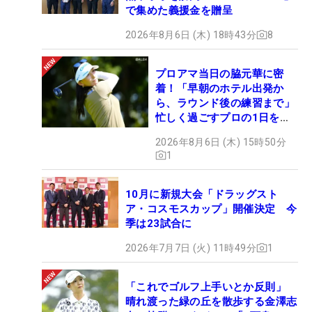
で集めた義援金を贈呈
2026年8月6日 (木) 18時43分
8
プロアマ当日の脇元華に密
着！「早朝のホテル出発か
ら、ラウンド後の練習まで」
忙しく過ごすプロの1日を公
開
2026年8月6日 (木) 15時50分
1
10月に新規大会「ドラッグスト
ア・コスモスカップ」開催決定 今
季は23試合に
2026年7月7日 (火) 11時49分
1
「これでゴルフ上手いとか反則」
晴れ渡った緑の丘を散歩する金澤志