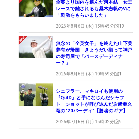
全英より国内を選んだ河本結 女王
レースで離されるも桑木志帆のVに
「刺激をもらいました」
2026年8月6日 (木) 15時45分
19
無念の「全英女子」を終えた山下美
夢有が帰国 きょうだい揃って神戸
の寿司屋で「バースデーディナ
ー？」
2026年8月6日 (木) 10時59分
1
シェフラー、マキロイも使用の
『Qi4D』と手になじんだシャフ
ト ショットが呼び込んだ岩﨑亜久
竜の“20バーディ”【勝者のギア】
2026年7月6日 (月) 15時02分
9