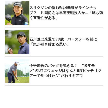
スリクソンの新1Wは4機種がラインナッ
プ？ 片岡尚之は早速実戦投入か…「球も強
く直進性がある」
石川遼は来週で33歳 バースデーを前に
「気が引き締まる思い」
今平周吾のバッグを覗き見！ “10年モ
ノ”のUTにウェッジはなんと8度ピッチ【ツ
アーで見つけた“こだわりギア”】