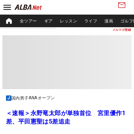
全ツアー
ギア
レッスン
ライフ
漫画
ゴルフ
メルマガ登録
ANAオープン
国内男子
＜速報＞永野竜太郎が単独首位 宮里優作1
差、平田憲聖は5差追走