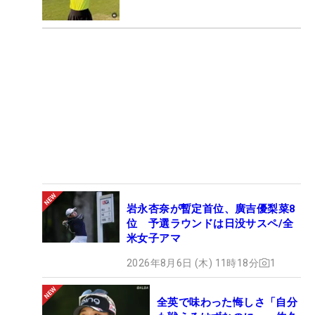
岩永杏奈が暫定首位、廣吉優梨菜8
位 予選ラウンドは日没サスペ/全
米女子アマ
2026年8月6日 (木) 11時18分
1
全英で味わった悔しさ「自分