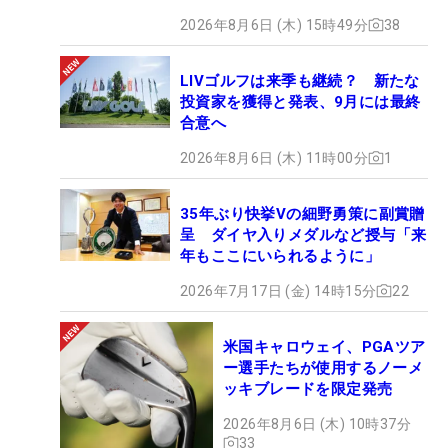
2026年8月6日 (木) 15時49分
38
LIVゴルフは来季も継続？ 新たな
投資家を獲得と発表、9月には最終
合意へ
2026年8月6日 (木) 11時00分
1
35年ぶり快挙Vの細野勇策に副賞贈
呈 ダイヤ入りメダルなど授与「来
年もここにいられるように」
2026年7月17日 (金) 14時15分
22
米国キャロウェイ、PGAツア
ー選手たちが使用するノーメ
ッキブレードを限定発売
2026年8月6日 (木) 10時37分
33