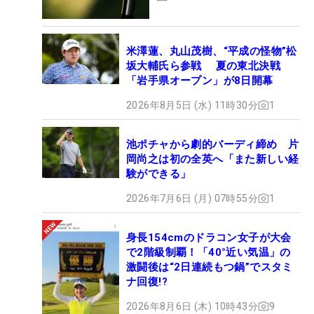
米澤蓮、丸山茂樹、“平成の怪物”松
坂大輔氏ら参戦 夏の東北決戦
「岩手県オープン」が8日開幕
2026年8月5日 (水) 11時30分
1
池ポチャから劇的バーディ締め 片
岡尚之は初の全英へ「また新しい経
験ができる」
2026年7月6日 (月) 07時55分
1
身長154cmのドラコン女子が大会
で2階級制覇！「40°近い気温」の
激闘後は“2日連続もつ鍋”でスタミ
ナ回復!?
2026年8月6日 (木) 10時43分
9