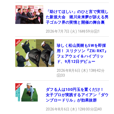
「助けてほしい」のひと言で実現し
た新規大会 堀川未来夢が訴える男
子ゴルフ界の実情と開催の舞台裏
2026年7月7日 (火) 16時59分
1
珍しく松山英樹も5Wを即採
用！ スリクソン『ZXi RKT』
フェアウェイ＆ハイブリッ
ド、9月12日デビュー
2026年8月6日 (木) 13時42分
33
ダフる人は100円玉を置くだけ！
女子プロが実践するアイアン「ダウ
ンブロードリル」が効果抜群
2026年8月6日 (木) 12時00分
40