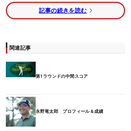
下家秀琉、長谷川大晃が続いている。
記事の続きを読む
3週連続優勝がかかる平田憲聖は3アンダー・23位タ
イ。昨年覇者の谷原秀人は3オーバー・112位タイで
後半をプレーしている。
関連記事
2015年大会覇者の石川遼は3アンダー・23位タイ。
大会2勝の池田勇太は1オーバー・90位タイでバック
ナインをラウンドしている。
第1ラウンドの中間スコア
永野竜太郎 プロフィール＆成績