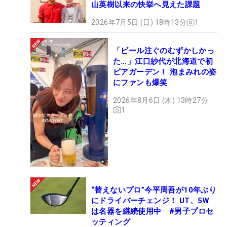
山英樹以来の快挙へ見えた課題
2026年7月5日 (日) 18時13分
1
「ビール注ぐのむずかしかっ
た…」江口紗代が北海道で初
ビアガーデン！ 泡まみれの姿
にファンも爆笑
2026年8月6日 (木) 13時27分
1
“替えないプロ”今平周吾が10年ぶり
にドライバーチェンジ！ UT、5W
は名器を継続使用中 #男子プロセ
ッティング