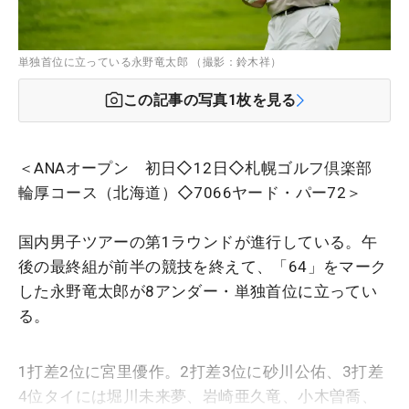
単独首位に立っている永野竜太郎 （撮影：鈴木祥）
この記事の写真
1
枚を見る
＜ANAオープン 初日◇12日◇札幌ゴルフ倶楽部
輪厚コース（北海道）◇7066ヤード・パー72＞
国内男子ツアーの第1ラウンドが進行している。午
後の最終組が前半の競技を終えて、「64」をマーク
した永野竜太郎が8アンダー・単独首位に立ってい
る。
1打差2位に宮里優作。2打差3位に砂川公佑、3打差
4位タイには堀川未来夢、岩崎亜久竜、小木曽喬、