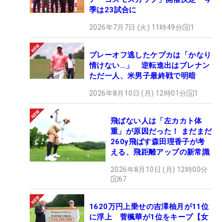
季は23試合に
2026年7月7日 (火) 11時49分
1
プレーオフ逃したケプカは「かなり
情けない…」 逆転進出はブレナン
ただ一人、米男子最終戦で明暗
2026年8月10日 (月) 12時01分
1
飛ばない人は「左カカト体
重」が原因だった！ まだまだ
260y飛ばす森田理香子が考
える、飛距離アップの新常識
2026年8月10日 (月) 12時00分
67
1620万円上乗せの吉澤柚月が11位
に浮上 菅楓華が1位をキープ【女