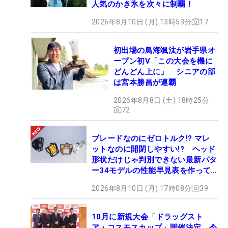
人気のかき氷を次々に制覇！
2026年8月10日 (月) 13時53分
17
初出場の鳥海颯汰が岩手県オ
ープン初V「この大会を機に
どんどん上に」 シニアの部
は宮本勝昌が連覇
2026年8月8日 (土) 18時25分
72
ブレードなのにゼロトルク!? マレ
ットなのに開閉しやすい!? ヘッド
形状だけじゃ判別できない最新パタ
ー34モデルの性能早見表を作って
みた #ギアカタログ2026
2026年8月10日 (月) 17時08分
39
10月に新規大会「ドラッグスト
ア・コスモスカップ」開催決定 今