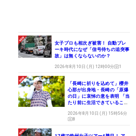
女子プロも相次ぎ被害！ 自動ブレ
ーキ時代になぜ「信号待ちの追突事
故」は無くならないのか？
2026年8月10日 (月) 12時00分
1
「長崎に祈りを込めて」櫻井
心那が出身地・長崎の「原爆
の日」に哀悼の意を表明 「当
たり前に生活できていること
に感謝」
2026年8月10日 (月) 15時56分
8
17歳で欧州女子ツアー4勝目！ ア