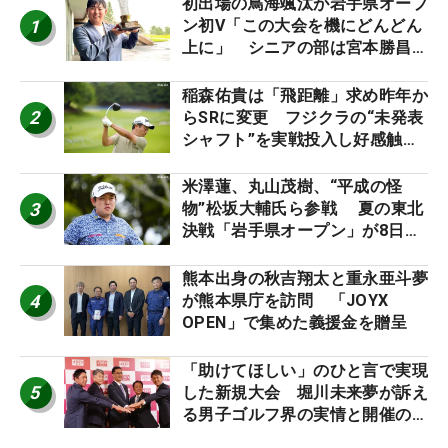
初出場の鳥海颯汰が岩手県オープ
1
ン初V「この大会を機にどんどん
上に」 シニアの部は宮本勝昌が
連覇
稲森佑貴は「飛距離」求め昨年か
2
らSRに変更 フジクラの“未発表
シャフト”を実戦投入し好感触
「つかまえにいける」【男子ツア
ーのヒトネタ！】
米澤蓮、丸山茂樹、“平成の怪
3
物”松坂大輔氏ら参戦 夏の東北
決戦「岩手県オープン」が8日開
幕
熊本出身の秋吉翔太と重永亜斗夢
4
が熊本県庁を訪問 「JOYX
OPEN」で集めた義援金を贈呈
「助けてほしい」のひと言で実現
5
した新規大会 堀川未来夢が訴え
る男子ゴルフ界の実情と開催の舞
台裏