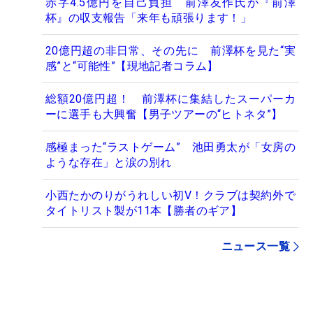
赤字4.5億円を自己負担 前澤友作氏が『前澤
杯』の収支報告「来年も頑張ります！」
20億円超の非日常、その先に 前澤杯を見た“実
感”と“可能性”【現地記者コラム】
総額20億円超！ 前澤杯に集結したスーパーカ
ーに選手も大興奮【男子ツアーの“ヒトネタ”】
感極まった“ラストゲーム” 池田勇太が「女房の
ような存在」と涙の別れ
小西たかのりがうれしい初V！クラブは契約外で
タイトリスト製が11本【勝者のギア】
ニュース一覧