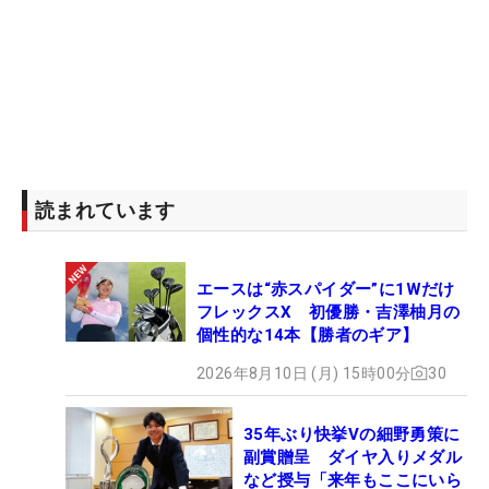
読まれています
エースは“赤スパイダー”に1Wだけ
フレックスX 初優勝・吉澤柚月の
個性的な14本【勝者のギア】
2026年8月10日 (月) 15時00分
30
35年ぶり快挙Vの細野勇策に
副賞贈呈 ダイヤ入りメダル
など授与「来年もここにいら