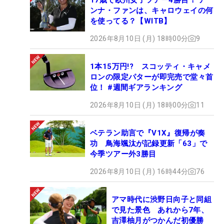
ンナ・ファンは、キャロウェイの何
を使ってる？【WITB】
2026年8月10日 (月) 18時00分
9
1本15万円!? スコッティ・キャメ
ロンの限定パターが即完売で堂々首
位！ #週間ギアランキング
2026年8月10日 (月) 18時00分
11
ベテラン助言で『V1X』復帰が奏
功 鳥海颯汰が記録更新「63」で
今季ツアー外3勝目
2026年8月10日 (月) 16時44分
76
アマ時代に渋野日向子と同組
で見た景色 あれから7年、
吉澤柚月がつかんだ初優勝