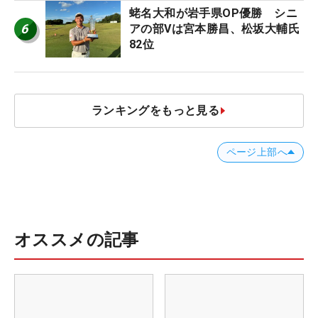
蛯名大和が岩手県OP優勝 シニ
6
アの部Vは宮本勝昌、松坂大輔氏
82位
ランキングをもっと見る
ページ上部へ
オススメの記事