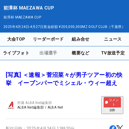
前澤杯 MAEZAWA CUP
前澤杯 MAEZAWA CUP
2025年4月24日-4月27日
賞金総額
¥200,000,000
MZ GOLF CLUB（千葉県）
大会TOP
リーダーボード
組み合せ
ニュース
ライブフォト
出場選手
概要など
TV放送予定
[写真] ＜速報＞菅沼菜々が男子ツアー初の快
挙 イーブンパーでミシェル・ウィー超え
コメン
所属
ALBA Net編集部
ト
ALBA Net編集部
/
ALBA Net
0
件
配信日時：
2025年4月24日 13時20分