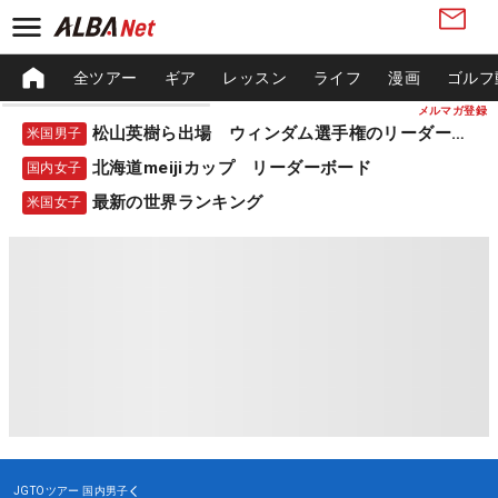
全ツアー
ギア
レッスン
ライフ
漫画
ゴルフ
メルマガ登録
松山英樹ら出場 ウィンダム選手権のリーダーボード
米国男子
北海道meijiカップ リーダーボード
国内女子
最新の世界ランキング
米国女子
JGTOツアー
国内男子