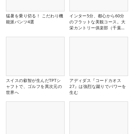
猛暑を乗り切る！ こだわり機
インター5分、都心から60分
能派パンツ4選
のフラットな美観コース。大
栄カントリー俱楽部（千葉
県）
スイスの叡智が生んだTPTシ
アディダス『コードカオス
ャフトで、ゴルフを異次元の
27』は強烈な蹴りでパワーを
世界へ
生む