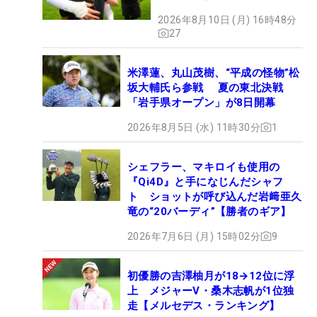
2026年8月10日 (月) 16時48分
27
米澤蓮、丸山茂樹、“平成の怪物”松
坂大輔氏ら参戦 夏の東北決戦
「岩手県オープン」が8日開幕
2026年8月5日 (水) 11時30分
1
シェフラー、マキロイも使用の
『Qi4D』と手になじんだシャフ
ト ショットが呼び込んだ岩﨑亜久
竜の“20バーディ”【勝者のギア】
2026年7月6日 (月) 15時02分
9
初優勝の吉澤柚月が18→12位に浮
上 メジャーV・桑木志帆が1位独
走【メルセデス・ランキング】