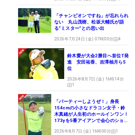
「チャンピオンですね」が忘れられ
ない 丸山茂樹、松坂大輔氏が語
る“ミスター”との思い出
2026年7月24日 (金) 07時00分
4
鈴木愛が大会2勝目へ首位T発
進 安田祐香、吉澤柚月ら5
位
2026年8月7日 (金) 16時14分
1
「パーティーしようぜ！」身長
154cmの小さなドラコン女子・鈴
木真緒が人生初のホールインワン！
173yを5番アイアンで会心のショッ
ト
2026年8月7日 (金) 16時00分
1