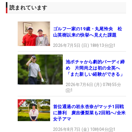
読まれています
ゴルフ一家の19歳・丸尾怜央 松
山英樹以来の快挙へ見えた課題
2026年7月5日 (日) 18時13分
1
池ポチャから劇的バーディ締
め 片岡尚之は初の全英へ
「また新しい経験ができる」
2026年7月6日 (月) 07時55分
1
首位通過の岩永杏奈がマッチ1回戦
に勝利 廣吉優梨菜も2回戦へ/全米
女子アマ
2026年8月7日 (金) 10時04分
1