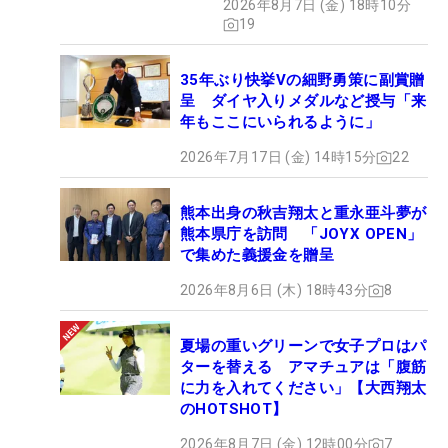
2026年8月7日 (金) 18時10分
19
35年ぶり快挙Vの細野勇策に副賞贈
呈 ダイヤ入りメダルなど授与「来
年もここにいられるように」
2026年7月17日 (金) 14時15分
22
熊本出身の秋吉翔太と重永亜斗夢が
熊本県庁を訪問 「JOYX OPEN」
で集めた義援金を贈呈
2026年8月6日 (木) 18時43分
8
夏場の重いグリーンで女子プロはパ
ターを替える アマチュアは「腹筋
に力を入れてください」【大西翔太
のHOTSHOT】
2026年8月7日 (金) 12時00分
7