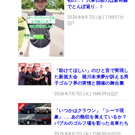
初の…！ 六車日那乃は新幹線
でとんぼ返り…！
2026年8月7日 (金) 11時57分
1
「助けてほしい」のひと言で実現し
た新規大会 堀川未来夢が訴える男
子ゴルフ界の実情と開催の舞台裏
2026年7月7日 (火) 16時59分
1
「いつかはクラウン」「シーマ現
象」……あの熱狂を覚えているか？
バブルのゴルフ場を彩った名車たち
2026年8月7日 (金) 11時30分
10