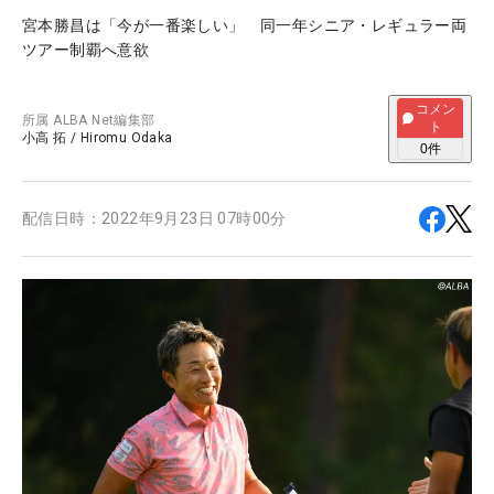
宮本勝昌は「今が一番楽しい」 同一年シニア・レギュラー両
ツアー制覇へ意欲
コメン
所属
ALBA Net編集部
ト
小高 拓
/
Hiromu Odaka
0
件
配信日時：
2022年9月23日 07時00分