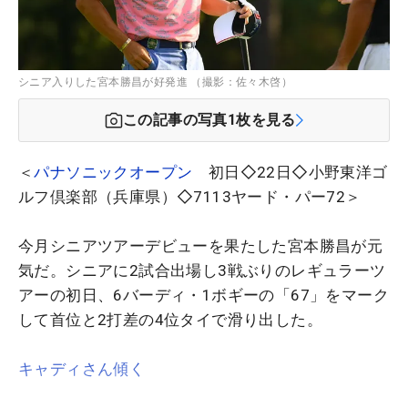
シニア入りした宮本勝昌が好発進 （撮影：佐々木啓）
この記事の写真
1
枚を見る
＜
パナソニックオープン
初日◇22日◇小野東洋ゴ
ルフ倶楽部（兵庫県）◇7113ヤード・パー72＞
今月シニアツアーデビューを果たした宮本勝昌が元
気だ。シニアに2試合出場し3戦ぶりのレギュラーツ
アーの初日、6バーディ・1ボギーの「67」をマーク
して首位と2打差の4位タイで滑り出した。
キャディさん傾く