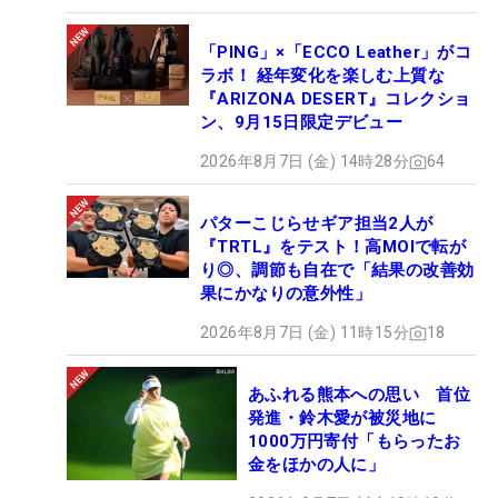
「PING」×「ECCO Leather」がコ
ラボ！ 経年変化を楽しむ上質な
『ARIZONA DESERT』コレクショ
ン、9月15日限定デビュー
2026年8月7日 (金) 14時28分
64
パターこじらせギア担当2人が
『TRTL』をテスト！高MOIで転が
り◎、調節も自在で「結果の改善効
果にかなりの意外性」
2026年8月7日 (金) 11時15分
18
あふれる熊本への思い 首位
発進・鈴木愛が被災地に
1000万円寄付「もらったお
金をほかの人に」