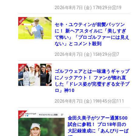
2026年8月7日 (金) 17時29分
19
セキ・ユウティンが前髪パッツン
に！ 新ヘアスタイルに「美しすぎ
て怖い」「プロゴルファーには見え
ない」とコメント殺到
2026年8月7日 (金) 15時29分
7
ゴルフウェアとは一味違うギャップ
にノックアウト！ ファンが惚れ直
した「ドレス姿が完璧すぎる女子プ
ロ」神10
2026年8月7日 (金) 19時45分
111
金田久美子がツアー通算500
試合に参戦！ プロ18年目の
大記録達成に「あんびりーば