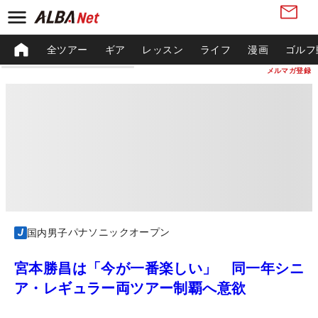
全ツアー
ギア
レッスン
ライフ
漫画
ゴルフ
メルマガ登録
パナソニックオープン
国内男子
宮本勝昌は「今が一番楽しい」 同一年シニ
ア・レギュラー両ツアー制覇へ意欲