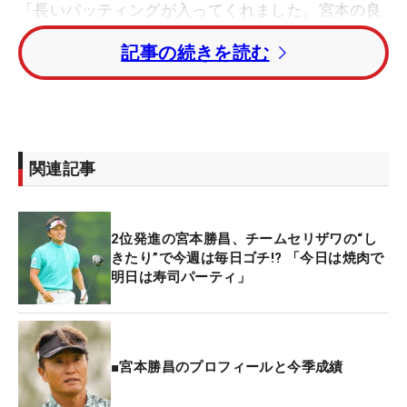
「長いパッティングが入ってくれました。宮本の良
さが出ました（笑）」とアウトから出た宮本は5番
記事の続きを読む
パー5でバーディ先行とすると7番からは3連続バー
ディを奪うなど流れに乗った。「パットが入るとア
ンダーは出るけど、入らないと今はすぐにオーバー
パー、…今夜もパターと一緒に寝ます」と入り出す
ととまらないパットが冴えた。
関連記事
8月に50歳となった宮本は、今年も賞金ランキング
のシード選手として20代の若手にまじってレギュラ
2位発進の宮本勝昌、チームセリザワの“し
ーを戦う。「
JAPAN PLAYERS CHAMPIONSHIP by サ
きたり”で今週は毎日ゴチ!? 「今日は焼肉で
明日は寿司パーティ」
トウ食品
」で優勝争いを演じて3位タイに入るな
ど、まだまだ衰え知らず。
今月からシニアデビューを果たし「コマツシニア」
■宮本勝昌のプロフィールと今季成績
6位タイ、「
日本シニアオープン
」7位タイに入って
いる。「やることはいつも変わらない。たまたま先