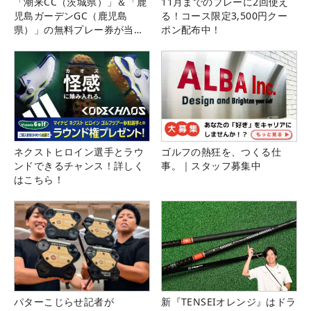
「潮来CC（茨城県）」＆「鹿
11月までのプレーに2回使え
児島ガーデンGC（鹿児島
る！コース限定3,500円クー
県）」の無料プレー券が当た
ポン配布中！
る！！
ネクストヒロイン選手とラウ
ゴルフの熱狂を、つくる仕
ンドできるチャンス！詳しく
事。｜スタッフ募集中
はこちら！
パターこじらせ記者が
新『TENSEIオレンジ』はドラ