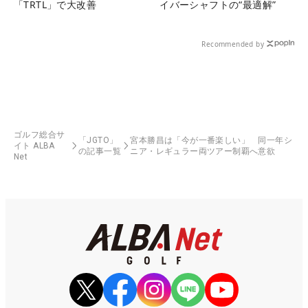
「TRTL」で大改善
イバーシャフトの“最適解”
Recommended by
ゴルフ総合サ
「JGTO」
宮本勝昌は「今が一番楽しい」 同一年シ
イト ALBA
の記事一覧
ニア・レギュラー両ツアー制覇へ意欲
Net