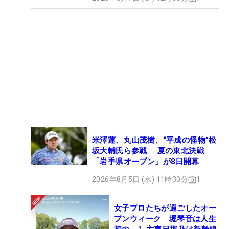
米澤蓮、丸山茂樹、“平成の怪物”松
坂大輔氏ら参戦 夏の東北決戦
「岩手県オープン」が8日開幕
2026年8月5日 (水) 11時30分
1
女子プロたちが過ごしたオー
プンウィーク 堀琴音は人生