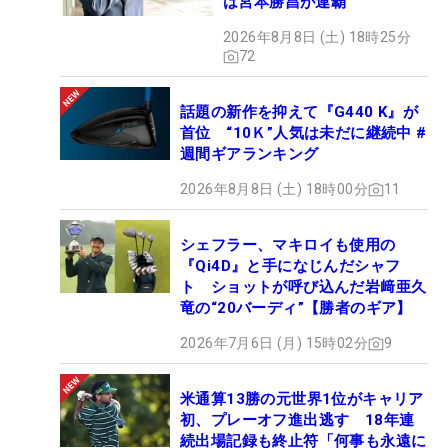
は宮本勝昌が連覇
2026年8月8日 (土) 18時25分
72
話題の新作を抑えて『G440 K』が
首位 “10Ｋ”人気は未だに継続中 #
週間ギアランキング
2026年8月8日 (土) 18時00分
11
シェフラー、マキロイも使用の
『Qi4D』と手になじんだシャフ
ト ショットが呼び込んだ岩﨑亜久
竜の“20バーディ”【勝者のギア】
2026年7月6日 (月) 15時02分
9
米通算13勝の元世界1位がキャリア
初、プレーオフ進出逃す 18年連
続出場記録も終止符「何事も永遠に