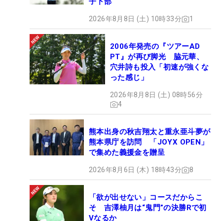
子下部
2026年8月8日 (土) 10時33分
1
2006年発売の『ツアーAD
PT』が再び脚光 脇元華、
穴井詩も投入「初速が強くな
った感じ」
2026年8月8日 (土) 08時56分
4
熊本出身の秋吉翔太と重永亜斗夢が
熊本県庁を訪問 「JOYX OPEN」
で集めた義援金を贈呈
2026年8月6日 (木) 18時43分
8
「欲が出せない」コースだからこ
そ 吉澤柚月は“鬼門”の決勝Rで初
Vなるか