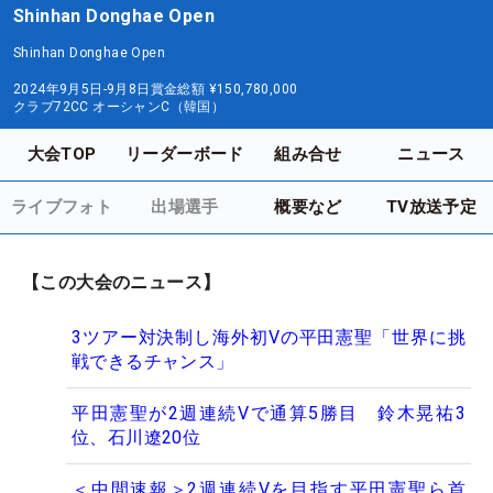
Shinhan Donghae Open
Shinhan Donghae Open
2024年9月5日-9月8日
賞金総額
¥150,780,000
クラブ72CC オーシャンC（韓国）
大会TOP
リーダーボード
組み合せ
ニュース
ライブフォト
出場選手
概要など
TV放送予定
【この大会のニュース】
3ツアー対決制し海外初Vの平田憲聖「世界に挑
戦できるチャンス」
平田憲聖が2週連続Vで通算5勝目 鈴木晃祐3
位、石川遼20位
＜中間速報＞2週連続Vを目指す平田憲聖ら首