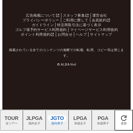
広告掲載について
スタッフ募集
運営会社
プライバシーポリシー
ご利用に際して
会員規約
ガイドライン
特定商取引法に基づく表示
ゴルフ場予約サービス利用規約
マイページサービス利用規約
ポイント利用規約
お問合せ
ヘルプ
サイトマップ
掲載されている全てのコンテンツの無断での転載、転用、コピー等は禁じま
す。
© ALBA Net
TOUR
JLPGA
JGTO
LPGA
PGA
閉じる
全ツアー
国内女子
国内男子
米国女子
米国男子
更新