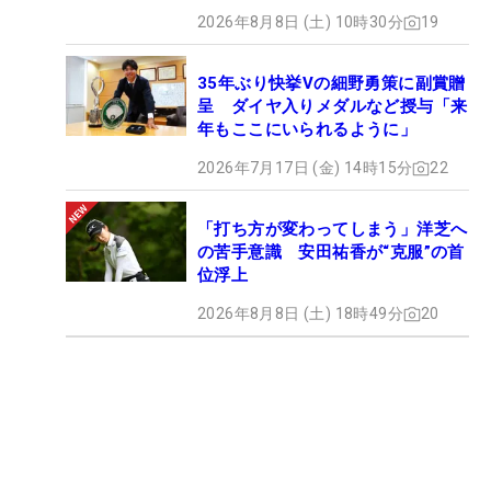
2026年8月8日 (土) 10時30分
19
35年ぶり快挙Vの細野勇策に副賞贈
呈 ダイヤ入りメダルなど授与「来
年もここにいられるように」
2026年7月17日 (金) 14時15分
22
「打ち方が変わってしまう」洋芝へ
の苦手意識 安田祐香が“克服”の首
位浮上
2026年8月8日 (土) 18時49分
20