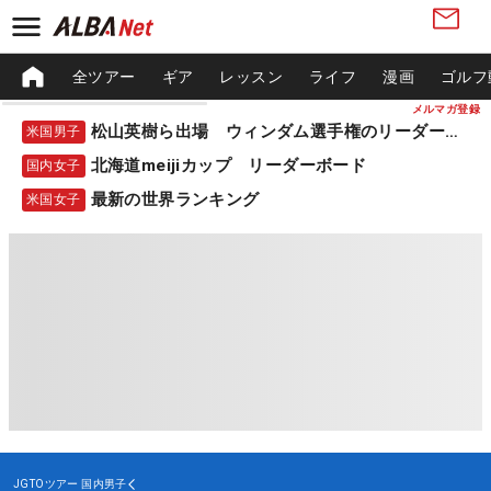
全ツアー
ギア
レッスン
ライフ
漫画
ゴルフ
メルマガ登録
松山英樹ら出場 ウィンダム選手権のリーダーボード
米国男子
北海道meijiカップ リーダーボード
国内女子
最新の世界ランキング
米国女子
JGTOツアー
国内男子