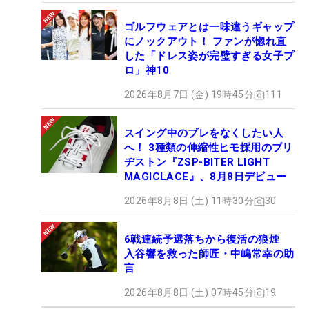
ゴルフウェアとは一味違うギャップ
にノックアウト！ ファンが惚れ直
した「ドレス姿が完璧すぎる女子プ
ロ」神10
2026年8月7日 (金) 19時45分
111
スイング中のブレをなくしたい人
へ！ 3種類の伸縮性ヒモ採用のブリ
ヂストン『ZSP-BITER LIGHT
MAGICLACE』、8月8日デビュー
2026年8月8日 (土) 11時30分
30
6戦連続予選落ちから復活の狼煙
入谷響を救った師匠・中嶋常幸の助
言
2026年8月8日 (土) 07時45分
19