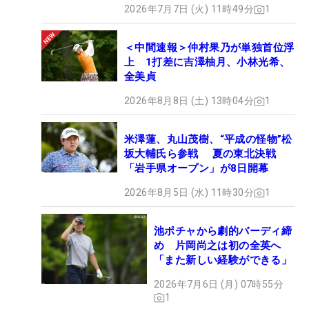
2026年7月7日 (火) 11時49分
1
＜中間速報＞仲村果乃が単独首位浮
上 1打差に吉澤柚月、小林光希、
全美貞
2026年8月8日 (土) 13時04分
1
米澤蓮、丸山茂樹、“平成の怪物”松
坂大輔氏ら参戦 夏の東北決戦
「岩手県オープン」が8日開幕
2026年8月5日 (水) 11時30分
1
池ポチャから劇的バーディ締
め 片岡尚之は初の全英へ
「また新しい経験ができる」
2026年7月6日 (月) 07時55分
1