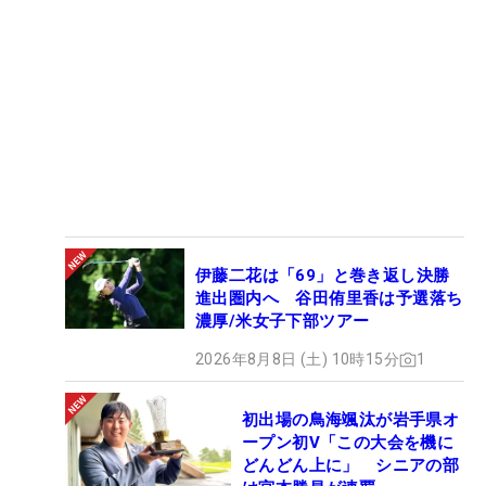
伊藤二花は「69」と巻き返し決勝
進出圏内へ 谷田侑里香は予選落ち
濃厚/米女子下部ツアー
2026年8月8日 (土) 10時15分
1
初出場の鳥海颯汰が岩手県オ
ープン初V「この大会を機に
どんどん上に」 シニアの部