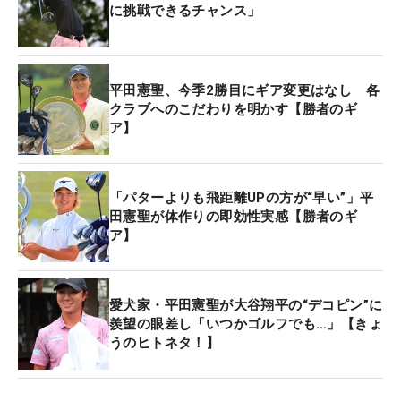
に挑戦できるチャンス」
平田憲聖、今季2勝目にギア変更はなし 各
クラブへのこだわりを明かす【勝者のギ
ア】
「パターよりも飛距離UPの方が“早い”」平
田憲聖が体作りの即効性実感【勝者のギ
ア】
愛犬家・平田憲聖が大谷翔平の“デコピン”に
羨望の眼差し「いつかゴルフでも…」【きょ
うのヒトネタ！】