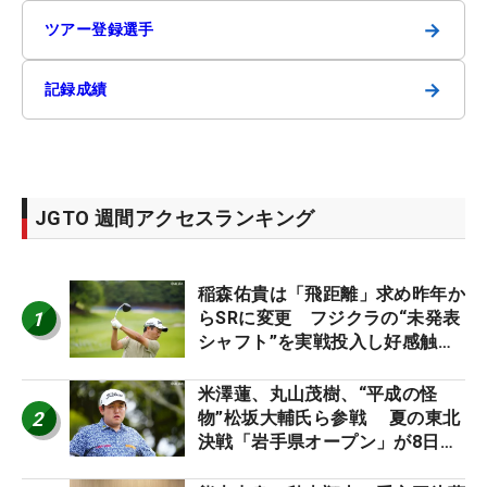
→
ツアー登録選手
→
記録成績
JGTO 週間アクセスランキング
稲森佑貴は「飛距離」求め昨年か
1
らSRに変更 フジクラの“未発表
シャフト”を実戦投入し好感触
「つかまえにいける」【男子ツア
ーのヒトネタ！】
米澤蓮、丸山茂樹、“平成の怪
2
物”松坂大輔氏ら参戦 夏の東北
決戦「岩手県オープン」が8日開
幕