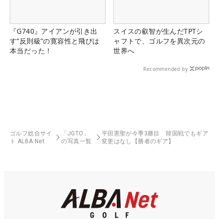
『G740』アイアンが引き出
スイスの叡智が生んだTPTシ
す“反則級”の寛容性と飛びは
ャフトで、ゴルフを異次元の
本当だった！
世界へ
Recommended by
ゴルフ総合サイ
「JGTO」
平田憲聖が今季3勝目 韓国戦でもギア
ト ALBA Net
の写真一覧
変更はなし【勝者のギア】