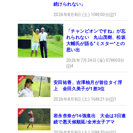
続けられない」
2026年8月8日 (土) 10時00分
1
「チャンピオンですね」が忘
れられない 丸山茂樹、松坂
大輔氏が語る“ミスター”との
思い出
2026年7月24日 (金) 07時00分
4
安田祐香、吉澤柚月が首位タイ浮
上 金田久美子が1差3位
2026年8月8日 (土) 16時21分
1
岩永杏奈が16強進出 大会は3日連
続で悪天候順延/全米女子アマ
2026年8月8日 (土) 10時20分
1