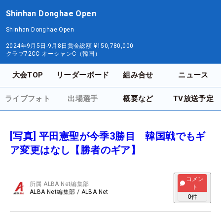
Shinhan Donghae Open
Shinhan Donghae Open
2024年9月5日-9月8日
賞金総額
¥150,780,000
クラブ72CC オーシャンC（韓国）
大会TOP
リーダーボード
組み合せ
ニュース
ライブフォト
出場選手
概要など
TV放送予定
[写真] 平田憲聖が今季3勝目 韓国戦でもギ
ア変更はなし【勝者のギア】
コメン
所属
ALBA Net編集部
ト
ALBA Net編集部
/
ALBA Net
0
件