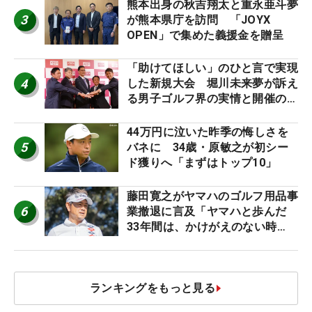
熊本出身の秋吉翔太と重永亜斗夢
3
が熊本県庁を訪問 「JOYX
OPEN」で集めた義援金を贈呈
「助けてほしい」のひと言で実現
4
した新規大会 堀川未来夢が訴え
る男子ゴルフ界の実情と開催の舞
台裏
44万円に泣いた昨季の悔しさを
5
バネに 34歳・原敏之が初シー
ド獲りへ「まずはトップ10」
藤田寛之がヤマハのゴルフ用品事
6
業撤退に言及「ヤマハと歩んだ
33年間は、かけがえのない時
間」
ランキングをもっと見る