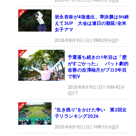
2026年7月5日 (日) 06時52分
2
岩永杏奈が4強進出、準決勝は9H終
えて3UP 大会は連日の順延/全米
女子アマ
2026年8月9日 (日) 09時39分
1
予選落ち続きの1年目は「壁
がすごかった」 パット劇的
改善の吉澤柚月がプロ3年目
で初V
2026年8月9日 (日) 16時42分
17
“生き残り”をかけた争い 第2回女
子リランキング2026
2026年8月9日 (日) 16時15分
1