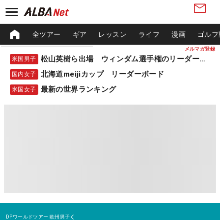
全ツアー
ギア
レッスン
ライフ
漫画
ゴルフ
メルマガ登録
松山英樹ら出場 ウィンダム選手権のリーダーボード
米国男子
北海道meijiカップ リーダーボード
国内女子
最新の世界ランキング
米国女子
DPワールドツアー
欧州男子