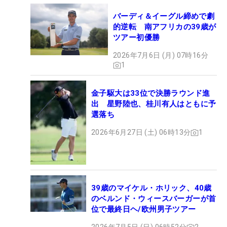
バーディ＆イーグル締めで劇
的逆転 南アフリカの39歳が
ツアー初優勝
2026年7月6日 (月) 07時16分
1
金子駆大は33位で決勝ラウンド進
出 星野陸也、桂川有人はともに予
選落ち
2026年6月27日 (土) 06時13分
1
39歳のマイケル・ホリック、40歳
のベルンド・ウィースバーガーが首
位で最終日ヘ/欧州男子ツアー