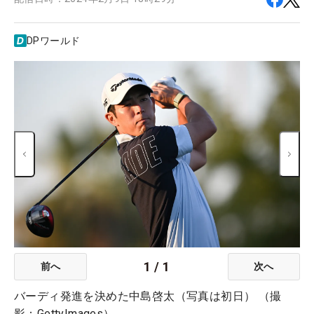
DPワールド
1
/
1
前へ
次へ
バーディ発進を決めた中島啓太（写真は初日） （撮
影：GettyImages）