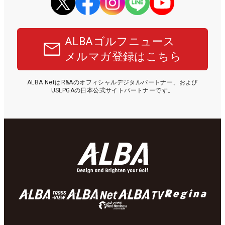
ALBAゴルフニュース
メルマガ登録はこちら
ALBA NetはR&Aのオフィシャルデジタルパートナー、および
USLPGAの日本公式サイトパートナーです。