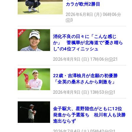
カラが欧州2勝目
2026年6月8日 (月) 06時06分
3
消化不良の日々に「こんな感じ
か」 菅楓華が北海道で“憂さ晴ら
し”の4位フィニッシュ
2026年8月9日 (日) 17時06分
21
22歳・吉澤柚月が念願の初優勝
「全英の桑木さんから刺激を」
2026年8月9日 (日) 13時53分
1
金子駆大、星野陸也がともに12位
発進から予選落ち 桂川有人も決勝
進出ならず
2026年7月4日 (土) 05時42分
1