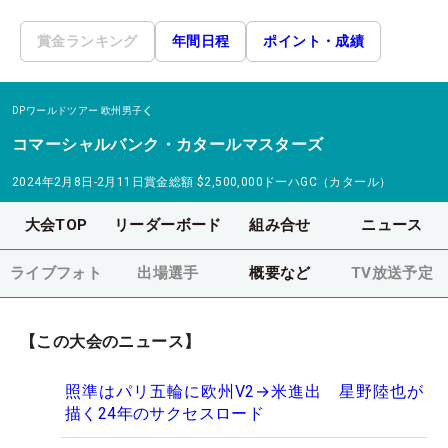
賞金ランキング
年間日程
ポイント・成績
DPワールドツアー
欧州男子
コマーシャルバンク・カタールマスターズ
2024年2月8日-2月11日
賞金総額
$2,500,000
ドーハGC（カタール）
大会TOP
リーダーボード
組み合せ
ニュース
ライブフォト
出場選手
概要など
TV放送予定
【この大会のニュース】
照準はパリ五輪に欧州V2→米進出 星野陸也が
描く24年のサクセスロード