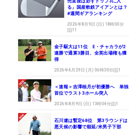
売直後は必ずトップ3に入
る」国産軟鉄アイアンとは？
#週間ギアランキング
2026年8月9日 (日) 18時00分
11
金子駆大は11位 E・チャカラが2
連勝で通算3勝目、全英出場権も獲
得
2026年6月29日 (月) 06時30分
1
＜速報＞吉澤柚月が初優勝へ 単独
首位でラスト3ホール突入
2026年8月9日 (日) 13時04分
1
石川遼は暫定68位 第3ラウンドは
悪天候の影響で順延/米男子下部