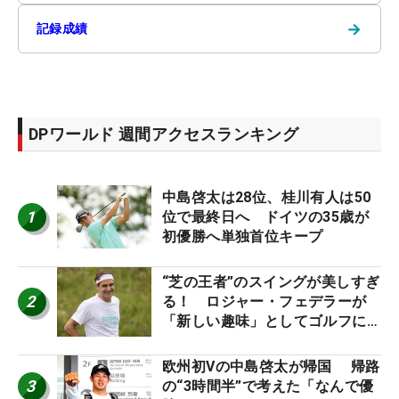
→
記録成績
DPワールド 週間アクセスランキング
中島啓太は28位、桂川有人は50
1
位で最終日へ ドイツの35歳が
初優勝へ単独首位キープ
“芝の王者”のスイングが美しすぎ
2
る！ ロジャー・フェデラーが
「新しい趣味」としてゴルフに挑
戦中！
欧州初Vの中島啓太が帰国 帰路
3
の“3時間半”で考えた「なんで優