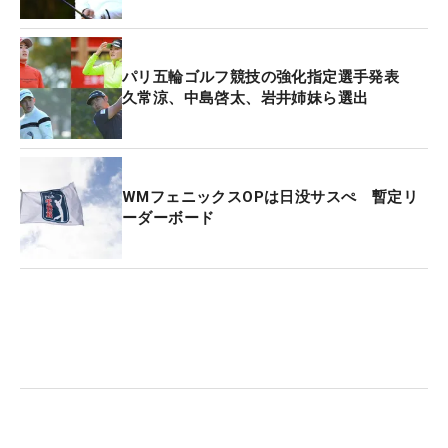
パリ五輪ゴルフ競技の強化指定選手発表
久常涼、中島啓太、岩井姉妹ら選出
WMフェニックスOPは日没サスぺ 暫定リ
ーダーボード