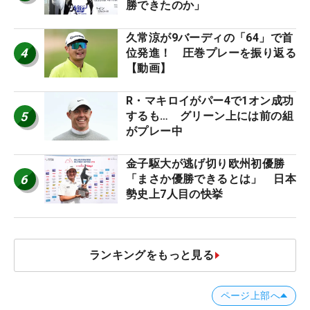
勝できたのか」
久常涼が9バーディの「64」で首
4
位発進！ 圧巻プレーを振り返る
【動画】
R・マキロイがパー4で1オン成功
5
するも… グリーン上には前の組
がプレー中
金子駆大が逃げ切り欧州初優勝
6
「まさか優勝できるとは」 日本
勢史上7人目の快挙
ランキングをもっと見る
ページ上部へ