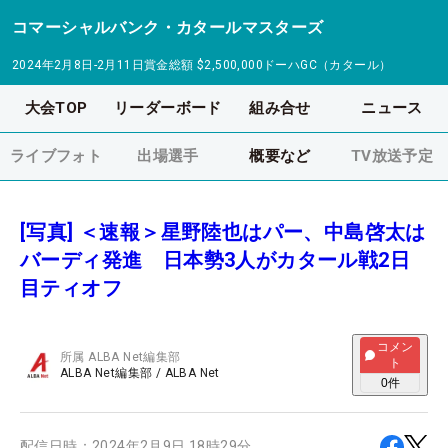
コマーシャルバンク・カタールマスターズ
2024年2月8日-2月11日
賞金総額
$2,500,000
ドーハGC（カタール）
大会TOP
リーダーボード
組み合せ
ニュース
ライブフォト
出場選手
概要など
TV放送予定
[写真] ＜速報＞星野陸也はパー、中島啓太は
バーディ発進 日本勢3人がカタール戦2日
目ティオフ
コメン
所属
ALBA Net編集部
ト
ALBA Net編集部
/
ALBA Net
0
件
配信日時：
2024年2月9日 18時29分