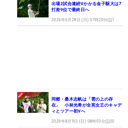
出場2試合連続Vかかる金子駆大は7
打差9位で最終日へ
2026年6月28日 (日) 07時20分
1
同郷・桑木志帆は「雲の上の存
在」 小林光希が全英女王のキャデ
ィとツアー初Vへ
2026年8月9日 (日) 08時03分
20