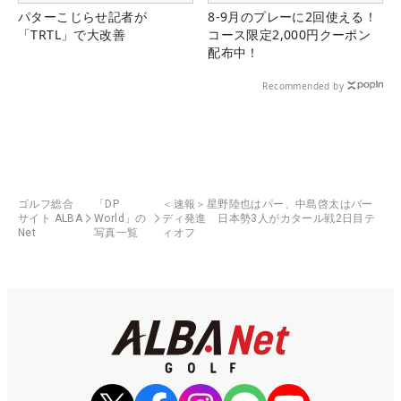
パターこじらせ記者が
8-9月のプレーに2回使える！
「TRTL」で大改善
コース限定2,000円クーポン
配布中！
Recommended by
ゴルフ総合
「DP
＜速報＞星野陸也はパー、中島啓太はバー
サイト ALBA
World」の
ディ発進 日本勢3人がカタール戦2日目テ
Net
写真一覧
ィオフ