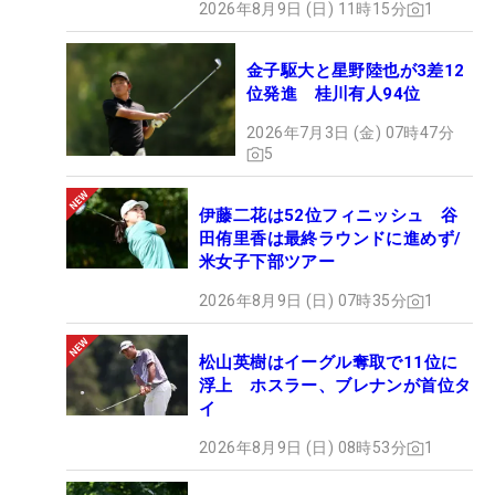
2026年8月9日 (日) 11時15分
1
金子駆大と星野陸也が3差12
位発進 桂川有人94位
2026年7月3日 (金) 07時47分
5
伊藤二花は52位フィニッシュ 谷
田侑里香は最終ラウンドに進めず/
米女子下部ツアー
2026年8月9日 (日) 07時35分
1
松山英樹はイーグル奪取で11位に
浮上 ホスラー、ブレナンが首位タ
イ
2026年8月9日 (日) 08時53分
1