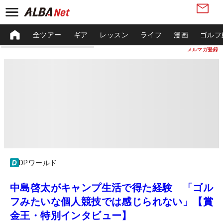
全ツアー
ギア
レッスン
ライフ
漫画
ゴルフ
メルマガ登録
DPワールド
中島啓太がキャンプ生活で得た経験 「ゴル
フみたいな個人競技では感じられない」【賞
金王・特別インタビュー】