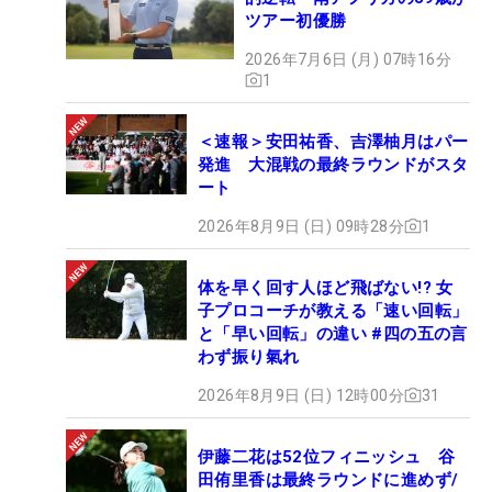
ツアー初優勝
2026年7月6日 (月) 07時16分
1
＜速報＞安田祐香、吉澤柚月はパー
発進 大混戦の最終ラウンドがスタ
ート
2026年8月9日 (日) 09時28分
1
体を早く回す人ほど飛ばない!? 女
子プロコーチが教える「速い回転」
と「早い回転」の違い #四の五の言
わず振り氣れ
2026年8月9日 (日) 12時00分
31
伊藤二花は52位フィニッシュ 谷
田侑里香は最終ラウンドに進めず/