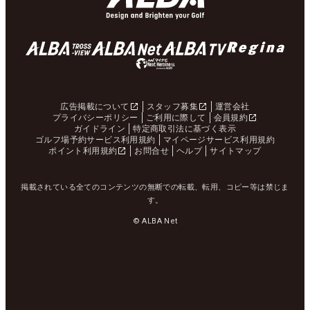
広告掲載について
スタッフ募集
運営会社
プライバシーポリシー
ご利用に際して
会員規約
ガイドライン
特定商取引法に基づく表示
ゴルフ場予約サービス利用規約
マイページサービス利用規約
ポイント利用規約
お問合せ
ヘルプ
サイトマップ
掲載されている全てのコンテンツの無断での転載、転用、コピー等は禁じま
す。
© ALBA Net