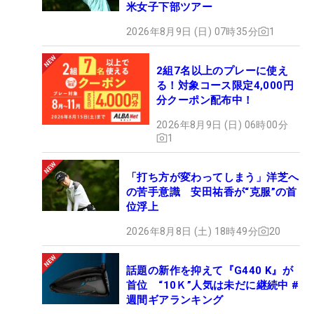
米女子下部ツアー
2026年8月9日 (日) 07時35分
1
2組7名以上のプレーに使え
る！対象コース限定4,000円
分クーポン配布中！
2026年8月9日 (日) 06時00分
1
「打ち方が変わってしまう」洋芝へ
の苦手意識 安田祐香が“克服”の首
位浮上
2026年8月8日 (土) 18時49分
20
話題の新作を抑えて『G440 K』が
首位 “10Ｋ”人気は未だに継続中 #
週間ギアランキング