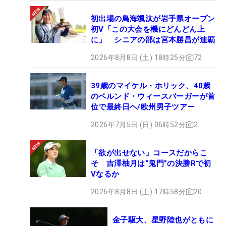
ので、トレーニングをしない日は少し変な感じがし
初出場の鳥海颯汰が岩手県オープン
て…。帰ってきてからもトレーニングと練習は大事
初V「この大会を機にどんどん上
にできました」
に」 シニアの部は宮本勝昌が連覇
2026年8月8日 (土) 18時25分
72
今回の合宿は、中島のフィジカル面を鍛えただけで
なく、人間関係なども学ぶことができた、刺激のあ
39歳のマイケル・ホリック、40歳
る時間になったようだ。帰国してからもトレーニン
のベルンド・ウィースバーガーが首
グと練習を欠かさずに行ったという。この単独取材
位で最終日ヘ/欧州男子ツアー
後も、すぐにトレーニングに向かっていた。
2026年7月5日 (日) 06時52分
2
今週の25日（木）から開催される「ラアス・アル・
「欲が出せない」コースだからこ
ハイマ選手権」（アラブ首長国連邦）で今季初戦を
そ 吉澤柚月は“鬼門”の決勝Rで初
迎える。来季から「アメリカで戦う」という目標を
Vなるか
掲げ、欧州ツアーでポイントランキングトップ10入
2026年8月8日 (土) 17時58分
20
りを目指していく。（文・高木彩音）
金子駆大、星野陸也がともに