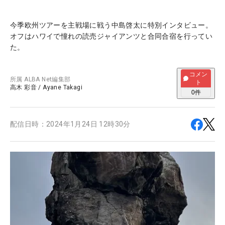
今季欧州ツアーを主戦場に戦う中島啓太に特別インタビュー。
オフはハワイで憧れの読売ジャイアンツと合同合宿を行ってい
た。
コメン
所属
ALBA Net編集部
ト
高木 彩音
/
Ayane Takagi
0
件
配信日時：
2024年1月24日 12時30分