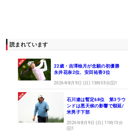
―学んだところ
「一緒に住んで、生活もさせていただいたので、そ
ういう家のなかでの生活やゴルフみたいな個人競技
では感じられないところを、たくさん感じることが
読まれています
できました。上下関係って言ったらアレですけ
ど…。過ごし方、先輩が後輩に対しての気配りや後
22歳・吉澤柚月が念願の初優勝
輩が先輩に対するというところを、一緒に生活する
永井花奈2位、安田祐香3位
上でしっかり学ばせてもらいました」
2026年8月9日 (日) 13時53分
1
―合宿を終えての変化
石川遼は暫定68位 第3ラウ
ンドは悪天候の影響で順延/
「下半身は上手く使えるようになったかなと思いま
米男子下部
すし、ウエイト（トレーニング）も日本で1人でや
るよりはみんなと一緒に行ったほうができるので、
2026年8月9日 (日) 11時15分
1
強くなったかなと思います。毎日体を動かしていた