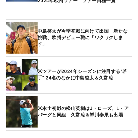
2024年欧州ツアー ツアー日程一覧
を一緒にやらせていただきました。朝はしっかり走
り込みをして、キャッチボールをしたりノックをし
たり。そのあとは、ウエイトトレーニングを行いま
した。メニューはバラバラです。そして午後はゴル
中島啓太が今季初戦に向けて出国 新たな
フに行くか、体のケアをしたり。3日から4日連続で
挑戦、欧州デビュー戦に「ワクワクしま
す」
行って、オフにはゴルフへ行ったりというのルーテ
ィンで過ごしていました」
―トレーニングの内容は
米ツアーが2024年シーズンに注目する“若
手” 24名のなかに中島啓太＆久常涼
「走り込みはピッチャーの方とバッターの方がいま
した。どちらかというと、僕はピッチャーの方と走
ることが多かったです。あとは自分の体に合うよう
米本土初戦の松山英樹はJ・ローズ、L・ア
に、短距離ダッシュもしていました。ピッチャーだ
バーグと同組 久常涼＆蝉川泰果も出場
ったらピッチャーの走り込み、バッターはバッター
の走り込みのメニューがあって、僕にはどちらも大
事になる要素があったので、どちらもやらせてもら