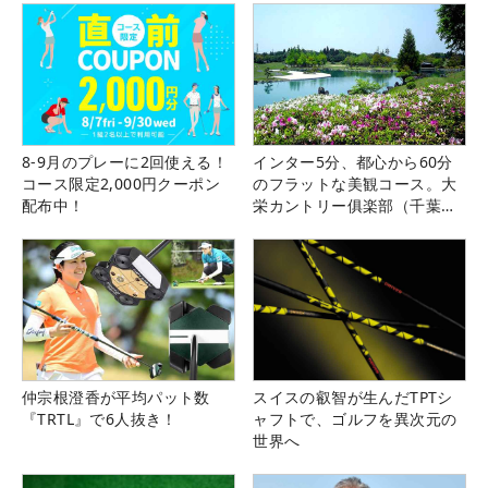
8-9月のプレーに2回使える！
インター5分、都心から60分
コース限定2,000円クーポン
のフラットな美観コース。大
配布中！
栄カントリー俱楽部（千葉
県）
仲宗根澄香が平均パット数
スイスの叡智が生んだTPTシ
『TRTL』で6人抜き！
ャフトで、ゴルフを異次元の
世界へ