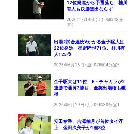
12位発進から予選落ち 桂川
有人も決勝進出ならず
2026年7月4日 (土) 05時42分
1
出場2試合連続Vかかる金子駆大は
22位発進 星野陸也71位、桂川有
人125位
2026年6月26日 (金) 07時04分
5
金子駆大は11位 E・チャカラが2
連勝で通算3勝目、全英出場権も獲
得
2026年6月29日 (月) 06時30分
1
安田祐香、吉澤柚月が首位タイ浮
上 金田久美子が1差3位