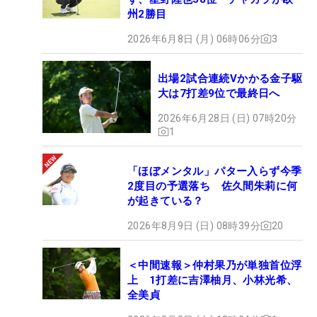
州2勝目
2026年6月8日 (月) 06時06分
3
出場2試合連続Vかかる金子駆
大は7打差9位で最終日へ
2026年6月28日 (日) 07時20分
1
「ほぼメンタル」パター入らず今季
2度目の予選落ち 佐久間朱莉に何
が起きている？
2026年8月9日 (日) 08時39分
20
＜中間速報＞仲村果乃が単独首位浮
上 1打差に吉澤柚月、小林光希、
全美貞