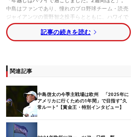
「年越しはハワイで過ごしました。2週間ほど」。
中島はファンであり、憧れのプロ野球チーム・読売
ジャイアンツの菅野智之投手らとともに、ハワイで
約2週間の合同合宿を行った。そこではどのような
記事の続きを読む
トレーニングを行い、どのようなことを得たのか。
―合宿を行うことになったきっかけ
「もともと、自分がジャイアンツファンであり、菅
関連記事
野選手のファンなんです。昨年、共通の知り合いの
方がいたので食事に2回ほど行かせていただいて、
そのときに自主トレへ招待していただいたので参加
中島啓太の今季主戦場は欧州 「2025年に
しました」
アメリカに行くための1年間」で目指す“久
常ルート”【賞金王・特別インタビュー】
―どのような2週間を過ごしたか
「（読売ジャイアンツの）みなさんと同じメニュー