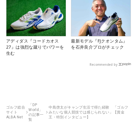
アディダス『コードカオス
最新モデル『FJクオンタム』
27』は強烈な蹴りでパワーを
を石井良介プロがチェック
生む
Recommended by
「DP
ゴルフ総合
中島啓太がキャンプ生活で得た経験 「ゴルフ
World」
サイト
みたいな個人競技では感じられない」【賞金
の記事一
ALBA Net
王・特別インタビュー】
覧