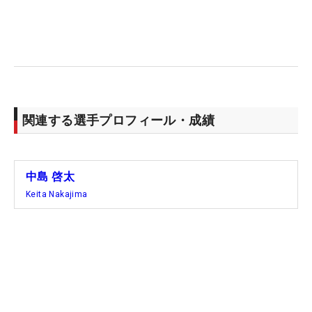
いました」
「自分が参加した2週間は、菅野さんが合宿を始め
られてからちょうど中間くらいだったので、そんな
に走る感じではなかったですが、300メートル、
200メートル、100メートルを数本走り、そのあと
関連する選手プロフィール・成績
は50メートルのダッシュをこなしたりしました。主
に下半身を行い、ジムで上半身を鍛えました」
中島 啓太
―プロ野球選手とのトレーニングはハード？
Keita Nakajima
「体も全然違いますし、刺激になった部分もありま
した。もちろんきついですが、ついていけるように
しっかり準備をしていたので、いい合宿になりまし
た。体が成長できましたし、学ぶところがたくさん
あったので行ってよかったなと思います」