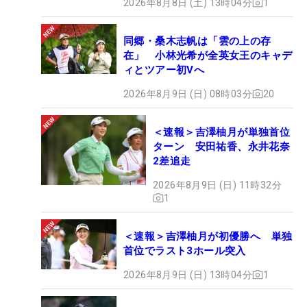
2026年8月8日 (土) 13時04分
1
同郷・桑木志帆は「雲の上の存
在」 小林光希が全英女王のキャデ
ィとツアー初Vへ
2026年8月9日 (日) 08時03分
20
＜速報＞吉澤柚月が単独首位
ターン 安田祐香、永井花奈
2差追走
2026年8月9日 (日) 11時32分
1
＜速報＞吉澤柚月が初優勝へ 単独
首位でラスト3ホール突入
2026年8月9日 (日) 13時04分
1