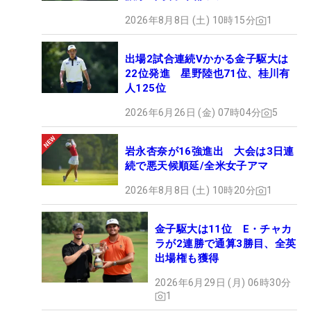
2026年8月8日 (土) 10時15分
1
出場2試合連続Vかかる金子駆大は
22位発進 星野陸也71位、桂川有
人125位
2026年6月26日 (金) 07時04分
5
岩永杏奈が16強進出 大会は3日連
続で悪天候順延/全米女子アマ
2026年8月8日 (土) 10時20分
1
金子駆大は11位 E・チャカ
ラが2連勝で通算3勝目、全英
出場権も獲得
2026年6月29日 (月) 06時30分
1