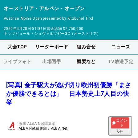
オーストリア・アルペン・オープン
Austrian Alpine Open presented by Kitzbuhel Tirol
2026年5月28日-5月31日
賞金総額
$2,750,000
キッツビュール・シュヴァルツゼーGC（オーストリア）
大会TOP
リーダーボード
組み合せ
ニュース
ライブフォト
出場選手
概要など
TV放送予定
[写真] 金子駆大が逃げ切り欧州初優勝「まさ
か優勝できるとは」 日本勢史上7人目の快
挙
コメン
所属
ALBA Net編集部
ト
ALBA Net編集部
/
ALBA Net
0
件