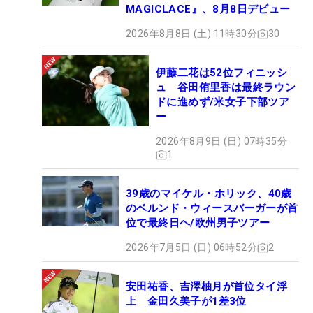
MAGICLACE』、8月8日デビュー
2026年8月8日 (土) 11時30分
30
伊藤二花は52位フィニッシ
ュ 谷田侑里香は最終ラウン
ドに進めず/米女子下部ツア
ー
2026年8月9日 (日) 07時35分
1
39歳のマイケル・ホリック、40歳
のベルンド・ウィースバーガーが首
位で最終日ヘ/欧州男子ツアー
2026年7月5日 (日) 06時52分
2
安田祐香、吉澤柚月が首位タイ浮
上 金田久美子が1差3位