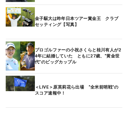
金子駆大は昨年日本ツアー賞金王 クラブ
セッティング【写真】
プロゴルファーの小祝さくらと桂川有人が2
4年に結婚していた ともに27歳、“黄金世
代”のビッグカップル
＜LIVE＞原英莉花ら出場 “全米前哨戦”の
スコア速報中！