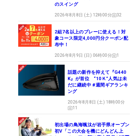
のスイング
2026年8月8日 (土) 12時00分
32
2組7名以上のプレーに使える！対
象コース限定4,000円分クーポン配
布中！
2026年8月9日 (日) 06時00分
1
話題の新作を抑えて『G440
K』が首位 “10Ｋ”人気は未
だに継続中 #週間ギアランキ
ング
2026年8月8日 (土) 18時00分
11
初出場の鳥海颯汰が岩手県オープン
初V「この大会を機にどんどん上