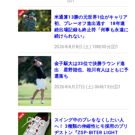
1
米通算13勝の元世界1位がキャリア
初、プレーオフ進出逃す 18年連
続出場記録も終止符「何事も永遠に
続けられない」
2026年8月8日 (土) 10時00分
1
金子駆大は33位で決勝ラウンド進
出 星野陸也、桂川有人はともに予
選落ち
2026年6月27日 (土) 06時13分
1
スイング中のブレをなくしたい人
へ！ 3種類の伸縮性ヒモ採用のブリ
ヂストン『ZSP-BITER LIGHT