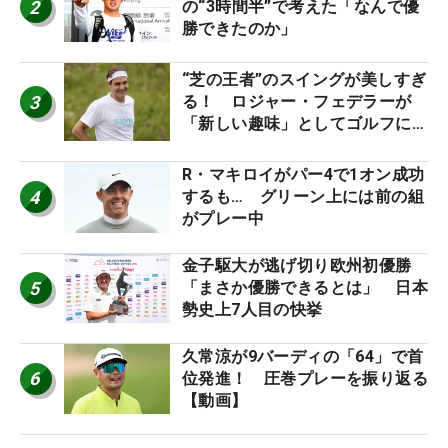
2
の“3時間半”で考えた「なんで優
勝できたのか」
“芝の王者”のスイングが美しすぎ
3
る！ ロジャー・フェデラーが
「新しい趣味」としてゴルフに挑
戦中！
R・マキロイがパー4で1オン成功
4
するも… グリーン上には前の組
がプレー中
金子駆大が逃げ切り欧州初優勝
5
「まさか優勝できるとは」 日本
勢史上7人目の快挙
久常涼が9バーディの「64」で首
6
位発進！ 圧巻プレーを振り返る
【動画】