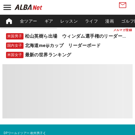
全ツアー
ギア
レッスン
ライフ
漫画
ゴルフ
メルマガ登録
松山英樹ら出場 ウィンダム選手権のリーダーボード
米国男子
北海道meijiカップ リーダーボード
国内女子
最新の世界ランキング
米国女子
DPワールドツアー
欧州男子