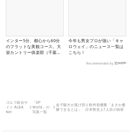
インター5分、都心から60分
今年も男女プロが強い「キャ
のフラットな美観コース。大
ロウェイ」のニュース一覧は
栄カントリー俱楽部（千葉
こちら！
県）
Recommended by
ゴルフ総合サ
「DP
金子駆大が逃げ切り欧州初優勝「まさか優
イト ALBA
World」の
勝できるとは」 日本勢史上7人目の快挙
Net
写真一覧