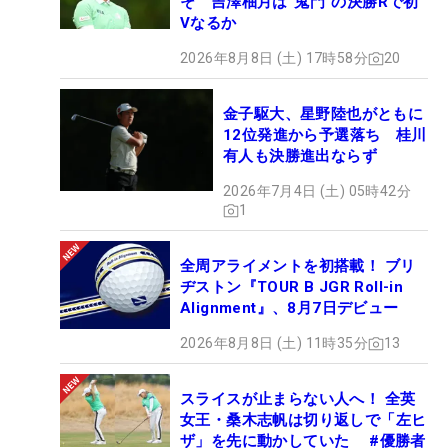
そ 吉澤柚月は“鬼門”の決勝Rで初
Vなるか
2026年8月8日 (土) 17時58分
20
金子駆大、星野陸也がともに
12位発進から予選落ち 桂川
有人も決勝進出ならず
2026年7月4日 (土) 05時42分
1
全周アライメントを初搭載！ ブリ
ヂストン『TOUR B JGR Roll-in
Alignment』、8月7日デビュー
2026年8月8日 (土) 11時35分
13
スライスが止まらない人へ！ 全英
女王・桑木志帆は切り返しで「左ヒ
ザ」を先に動かしていた #優勝者