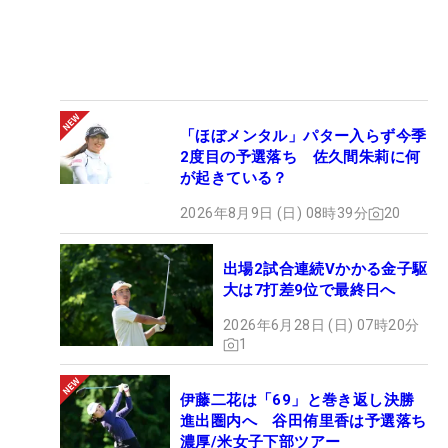
「ほぼメンタル」パター入らず今季
2度目の予選落ち 佐久間朱莉に何
が起きている？
2026年8月9日 (日) 08時39分
20
出場2試合連続Vかかる金子駆
大は7打差9位で最終日へ
2026年6月28日 (日) 07時20分
1
伊藤二花は「69」と巻き返し決勝
進出圏内へ 谷田侑里香は予選落ち
濃厚/米女子下部ツアー