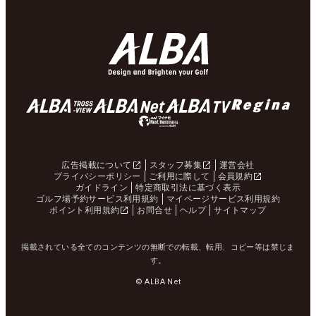
広告掲載について
スタッフ募集
運営会社
プライバシーポリシー
ご利用に際して
会員規約
ガイドライン
特定商取引法に基づく表示
ゴルフ場予約サービス利用規約
マイページサービス利用規約
ポイント利用規約
お問合せ
ヘルプ
サイトマップ
掲載されている全てのコンテンツの無断での転載、転用、コピー等は禁じま
す。
© ALBA Net