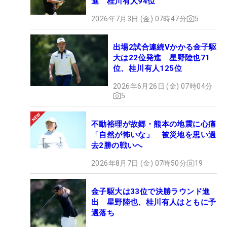
進 桂川有人94位
2026年7月3日 (金) 07時47分
5
出場2試合連続Vかかる金子駆
大は22位発進 星野陸也71
位、桂川有人125位
2026年6月26日 (金) 07時04分
5
不動裕理が故郷・熊本の地震に心痛
「自然が怖いな」 被災地を思い過
去2勝の戦いへ
2026年8月7日 (金) 07時50分
19
金子駆大は33位で決勝ラウンド進
出 星野陸也、桂川有人はともに予
選落ち