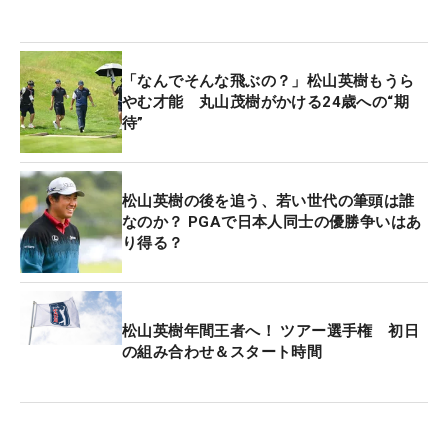
「なんでそんな飛ぶの？」松山英樹もうら
やむ才能 丸山茂樹がかける24歳への“期
待”
松山英樹の後を追う、若い世代の筆頭は誰
なのか？ PGAで日本人同士の優勝争いはあ
り得る？
松山英樹年間王者へ！ ツアー選手権 初日
の組み合わせ＆スタート時間