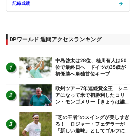
→
記録成績
DPワールド 週間アクセスランキング
中島啓太は28位、桂川有人は50
1
位で最終日へ ドイツの35歳が
初優勝へ単独首位キープ
欧州ツアー7年連続賞金王 シニ
2
アになって米で初勝利したコリ
ン・モンゴメリー【きょうは誰の
誕生日？】
“芝の王者”のスイングが美しすぎ
3
る！ ロジャー・フェデラーが
「新しい趣味」としてゴルフに挑