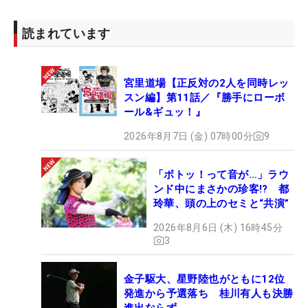
読まれています
宮里道場【正反対の2人を同時レッ
スン編】第11話／『勝手にローボ
ール&ギュッ！』
2026年8月7日 (金) 07時00分
9
「ボトッ！って音が…」ラウ
ンド中にまさかの珍客!? 都
玲華、頭の上のセミと“共演”
2026年8月6日 (木) 16時45分
3
金子駆大、星野陸也がともに12位
発進から予選落ち 桂川有人も決勝
進出ならず