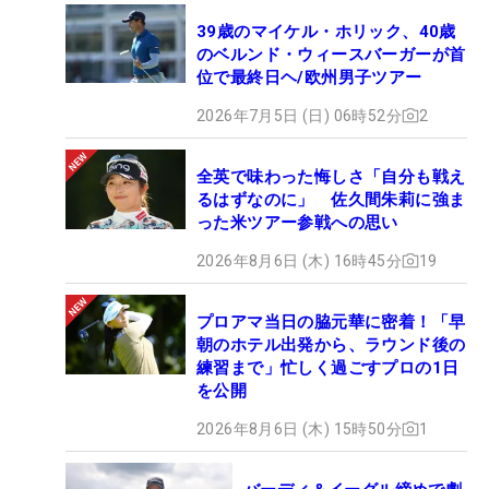
39歳のマイケル・ホリック、40歳
のベルンド・ウィースバーガーが首
位で最終日ヘ/欧州男子ツアー
2026年7月5日 (日) 06時52分
2
全英で味わった悔しさ「自分も戦え
るはずなのに」 佐久間朱莉に強ま
った米ツアー参戦への思い
2026年8月6日 (木) 16時45分
19
プロアマ当日の脇元華に密着！「早
朝のホテル出発から、ラウンド後の
練習まで」忙しく過ごすプロの1日
を公開
2026年8月6日 (木) 15時50分
1