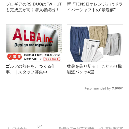
プロギアのRS DUOはFW・UT
新『TENSEIオレンジ』はドラ
も完成度が高く購入者続出！
イバーシャフトの“最適解”
ゴルフの熱狂を、つくる仕
猛暑を乗り切る！ こだわり機
事。｜スタッフ募集中
能派パンツ4選
Recommended by
「DP
ゴルフ総合サ
欧州ツアーは英国開催 パリ五輪後初実