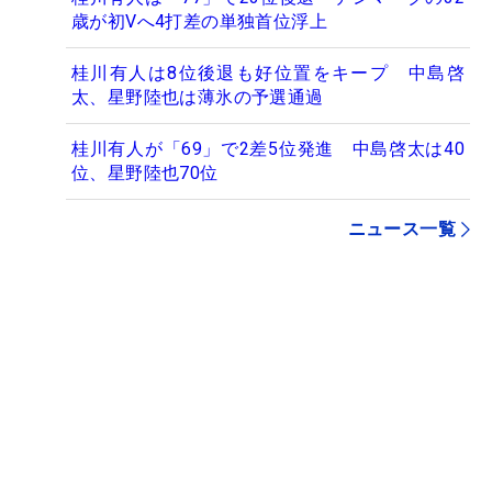
歳が初Vへ4打差の単独首位浮上
桂川有人は8位後退も好位置をキープ 中島啓
太、星野陸也は薄氷の予選通過
桂川有人が「69」で2差5位発進 中島啓太は40
位、星野陸也70位
ニュース一覧