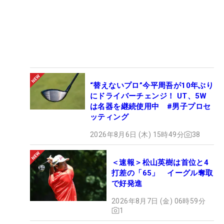
“替えないプロ”今平周吾が10年ぶり
にドライバーチェンジ！ UT、5W
は名器を継続使用中 #男子プロセ
ッティング
2026年8月6日 (木) 15時49分
38
＜速報＞松山英樹は首位と4
打差の「65」 イーグル奪取
で好発進
2026年8月7日 (金) 06時59分
1