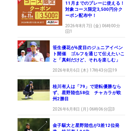
11月までのプレーに使える！
対象コース限定3,500円分ク
ーポン配布中！
2026年8月7日 (金) 06時00分
1
笹生優花が6度目のジュニアイベン
ト開催 ゴルフを通じて伝えたいこ
と「真剣だけど、それを楽しむ」
2026年8月6日 (木) 17時43分
19
桂川有人は「79」で逆転優勝なら
ず、星野陸也58位 チャカラが欧
州2勝目
2026年6月8日 (月) 06時06分
3
金子駆大と星野陸也が3差12位発