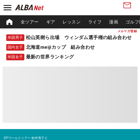
全ツアー
ギア
レッスン
ライフ
漫画
ゴルフ
メルマガ登録
松山英樹ら出場 ウィンダム選手権の組み合わせ
米国男子
北海道meijiカップ 組み合わせ
国内女子
最新の世界ランキング
米国女子
DPワールドツアー
欧州男子