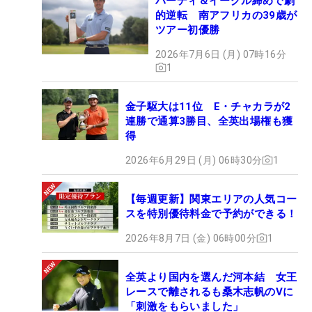
バーディ＆イーグル締めで劇
的逆転 南アフリカの39歳が
ツアー初優勝
2026年7月6日 (月) 07時16分
1
金子駆大は11位 E・チャカラが2
連勝で通算3勝目、全英出場権も獲
得
2026年6月29日 (月) 06時30分
1
【毎週更新】関東エリアの人気コー
スを特別優待料金で予約ができる！
2026年8月7日 (金) 06時00分
1
全英より国内を選んだ河本結 女王
レースで離されるも桑木志帆のVに
「刺激をもらいました」