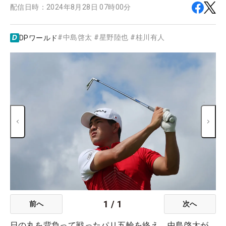
配信日時：
2024年8月28日 07時00分
#
中島啓太
#
星野陸也
#
桂川有人
DPワールド
1
/
1
前へ
次へ
日の丸を背負って戦ったパリ五輪を終え、中島啓太が