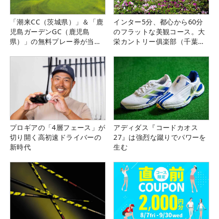
「潮来CC（茨城県）」＆「鹿
インター5分、都心から60分
児島ガーデンGC（鹿児島
のフラットな美観コース。大
県）」の無料プレー券が当た
栄カントリー俱楽部（千葉
る！！
県）
プロギアの「4層フェース」が
アディダス『コードカオス
切り開く高初速ドライバーの
27』は強烈な蹴りでパワーを
新時代
生む