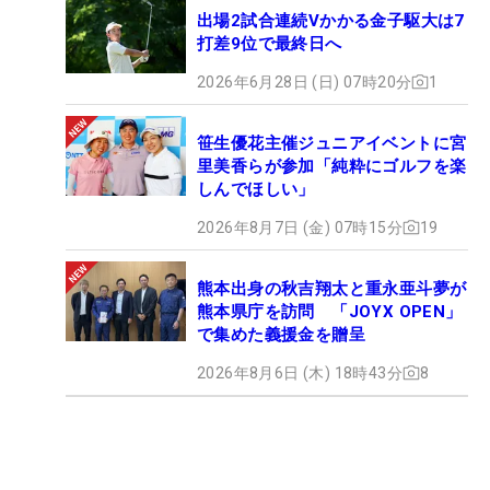
出場2試合連続Vかかる金子駆大は7
打差9位で最終日へ
2026年6月28日 (日) 07時20分
1
笹生優花主催ジュニアイベントに宮
里美香らが参加「純粋にゴルフを楽
しんでほしい」
2026年8月7日 (金) 07時15分
19
熊本出身の秋吉翔太と重永亜斗夢が
熊本県庁を訪問 「JOYX OPEN」
で集めた義援金を贈呈
2026年8月6日 (木) 18時43分
8