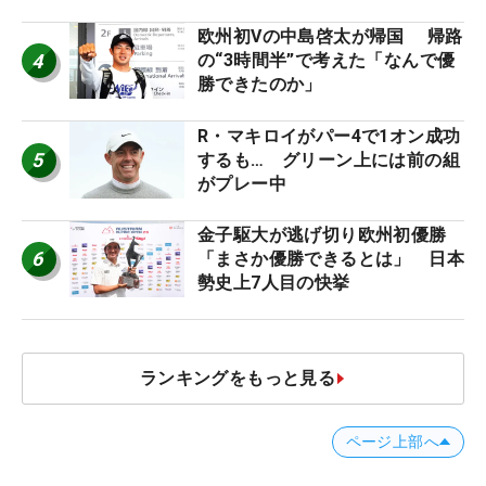
戦中！
欧州初Vの中島啓太が帰国 帰路
4
の“3時間半”で考えた「なんで優
勝できたのか」
R・マキロイがパー4で1オン成功
5
するも… グリーン上には前の組
がプレー中
金子駆大が逃げ切り欧州初優勝
6
「まさか優勝できるとは」 日本
勢史上7人目の快挙
ランキングをもっと見る
ページ上部へ