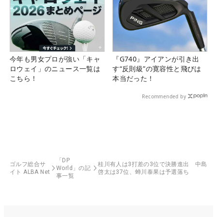
今年も男女プロが強い「キャ
『G740』アイアンが引き出
ロウェイ」のニュース一覧は
す“反則級”の寛容性と飛びは
こちら！
本当だった！
Recommended by
「DP
ゴルフ総合サ
桂川有人は3打差の3位で決勝進出 中島
World」の記
イト ALBA Net
啓太は37位、蝉川泰果は予選落ち
事一覧