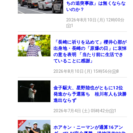
ちの追突事故」は無くならな
いのか？
2026年8月10日 (月) 12時00分
1
「長崎に祈りを込めて」櫻井心那が
出身地・長崎の「原爆の日」に哀悼
の意を表明 「当たり前に生活でき
ていることに感謝」
2026年8月10日 (月) 15時56分
8
金子駆大、星野陸也がともに12位
発進から予選落ち 桂川有人も決勝
進出ならず
2026年7月4日 (土) 05時42分
1
ホアキン・ニーマンが通算16アン