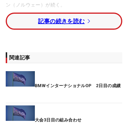
ン（ノルウェー）が続く。
記事の続きを読む
初日を1打差の6位で終えた桂川有人は、6バーデ
ィ・1ボギーの「67」で回り、トップと3打差のトー
タル9アンダー・3位タイで決勝ラウンドに進出し
た。昨年4月に制した、日本開催の欧州ツアー
「ISPS HANDA 欧州・日本どっちが勝つかトーナメ
関連記事
ント！」に続く、ツアー通算2勝目へ好位置につけ
ている。
6バーディ・2ボギーの「68」を記録した中島啓太
BMWインターナショナルOP 2日目の成績
は、トータル4アンダーまで伸ばし、37位タイで予
選ラウンドを通過した。
初日2オーバーと出遅れた蝉川泰果は、2日目も4バ
大会3日目の組み合わせ
ーディ・3ボギー・1ダブルボギーの「73」と持ち直