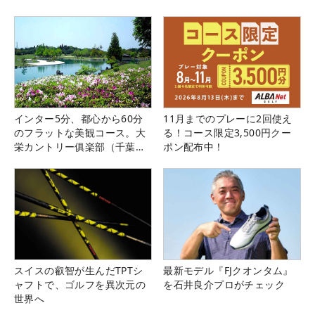
インター5分、都心から60分
11月までのプレーに2回使え
のフラットな美観コース。大
る！コース限定3,500円クー
栄カントリー俱楽部（千葉
ポン配布中！
県）
スイスの叡智が生んだTPTシ
最新モデル『FJクオンタム』
ャフトで、ゴルフを異次元の
を石井良介プロがチェック
世界へ