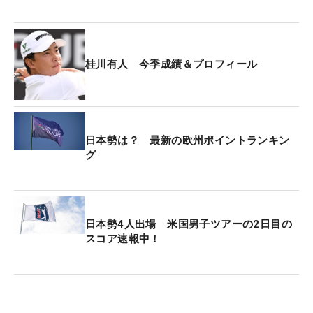
せず。トータル3オーバー・135位タイで予選落ちを
喫した。
今大会の賞金総額は275万ドル（約3億9694万
桂川有人 今季成績＆プロフィール
円）。優勝者には46万7500ドル（約6748万円）が
贈られる。
日本勢は？ 最新の欧州ポイントランキン
グ
日本勢4人出場 米国男子ツアーの2日目の
スコア速報中！