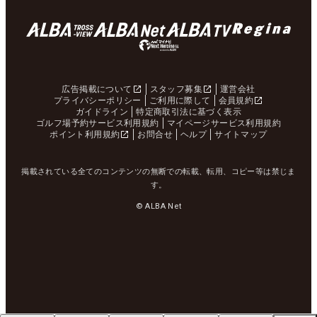
広告掲載について
スタッフ募集
運営会社
プライバシーポリシー
ご利用に際して
会員規約
ガイドライン
特定商取引法に基づく表示
ゴルフ場予約サービス利用規約
マイページサービス利用規約
ポイント利用規約
お問合せ
ヘルプ
サイトマップ
掲載されている全てのコンテンツの無断での転載、転用、コピー等は禁じま
す。
© ALBA Net