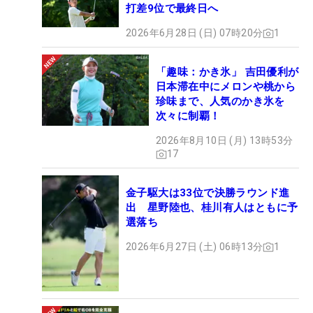
打差9位で最終日へ
2026年6月28日 (日) 07時20分
1
「趣味：かき氷」 吉田優利が
日本滞在中にメロンや桃から
珍味まで、人気のかき氷を
次々に制覇！
2026年8月10日 (月) 13時53分
17
金子駆大は33位で決勝ラウンド進
出 星野陸也、桂川有人はともに予
選落ち
2026年6月27日 (土) 06時13分
1