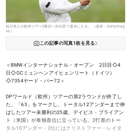
桂川有人が欧州ツアー2勝目へ好位置で週末に入る。 （撮影：GettyImag
es）
この記事の写真
1
枚を見る
＜BMWインターナショナル・オープン 2日目◇4
日◇GCミュンヘンアイヒェンリート（ドイツ）
◇7354ヤード・パー72＞
DPワールド（欧州）ツアーの第2ラウンドが終了し
た。「63」をマークし、トータル12アンダーまで伸
ばしたツアー未勝利の25歳、デイビス・ブライアン
ト（米国）が単独首位に立っている。2打差のトー
タル10アンダー・2位にはクリストファー・レイタ