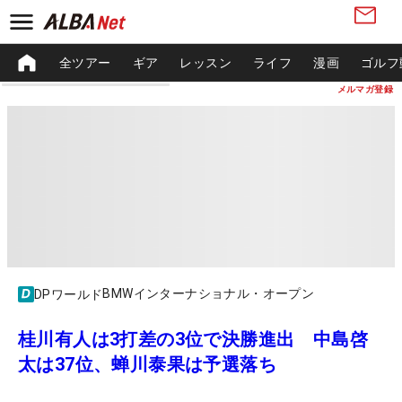
全ツアー
ギア
レッスン
ライフ
漫画
ゴルフ
メルマガ登録
BMWインターナショナル・オープン
DPワールド
桂川有人は3打差の3位で決勝進出 中島啓
太は37位、蝉川泰果は予選落ち