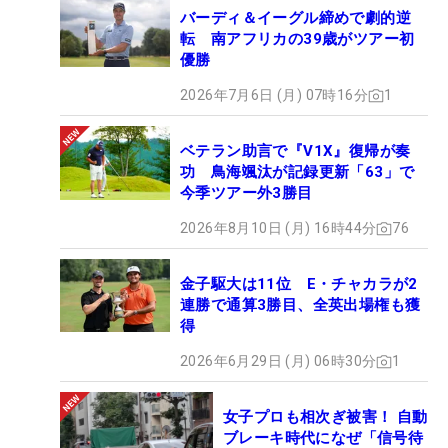
バーディ＆イーグル締めで劇的逆
転 南アフリカの39歳がツアー初
優勝
2026年7月6日 (月) 07時16分
1
ベテラン助言で『V1X』復帰が奏
功 鳥海颯汰が記録更新「63」で
今季ツアー外3勝目
2026年8月10日 (月) 16時44分
76
金子駆大は11位 E・チャカラが2
連勝で通算3勝目、全英出場権も獲
得
2026年6月29日 (月) 06時30分
1
女子プロも相次ぎ被害！ 自動
ブレーキ時代になぜ「信号待