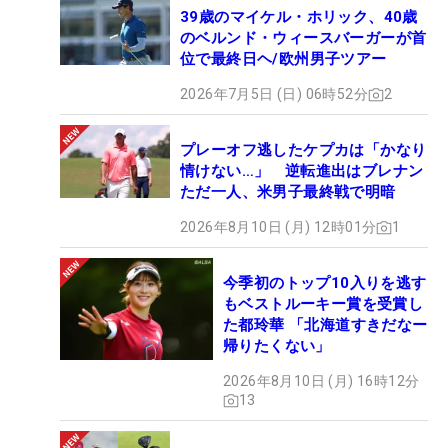
39歳のマイケル・ホリック、40歳
のベルンド・ウィースバーガーが首
位で最終日ヘ/欧州男子ツアー
2026年7月5日 (日) 06時52分
2
プレーオフ逃したケプカは「かなり
情けない…」 逆転進出はブレナン
ただ一人、米男子最終戦で明暗
2026年8月10日 (月) 12時01分
1
今季初のトップ10入りを逃す
もベストルーキー賞を受賞し
た都玲華 「北海道すきだなー
帰りたくない」
2026年8月10日 (月) 16時12分
13