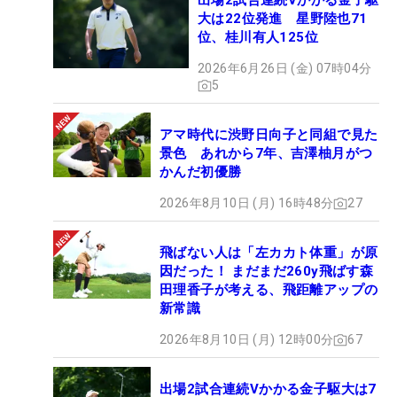
出場2試合連続Vかかる金子駆
大は22位発進 星野陸也71
位、桂川有人125位
2026年6月26日 (金) 07時04分
5
アマ時代に渋野日向子と同組で見た
景色 あれから7年、吉澤柚月がつ
かんだ初優勝
2026年8月10日 (月) 16時48分
27
飛ばない人は「左カカト体重」が原
因だった！ まだまだ260y飛ばす森
田理香子が考える、飛距離アップの
新常識
2026年8月10日 (月) 12時00分
67
出場2試合連続Vかかる金子駆大は7