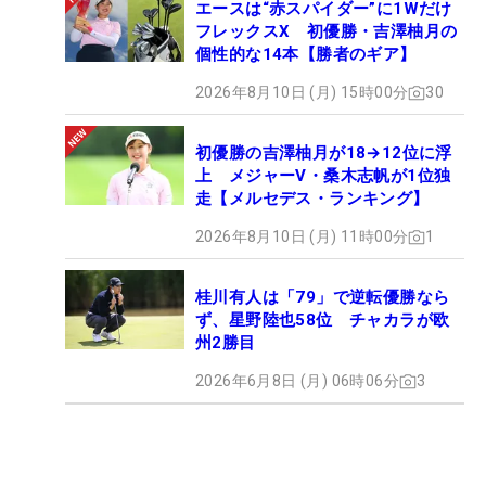
エースは“赤スパイダー”に1Wだけ
フレックスX 初優勝・吉澤柚月の
個性的な14本【勝者のギア】
2026年8月10日 (月) 15時00分
30
初優勝の吉澤柚月が18→12位に浮
上 メジャーV・桑木志帆が1位独
走【メルセデス・ランキング】
2026年8月10日 (月) 11時00分
1
桂川有人は「79」で逆転優勝なら
ず、星野陸也58位 チャカラが欧
州2勝目
2026年6月8日 (月) 06時06分
3