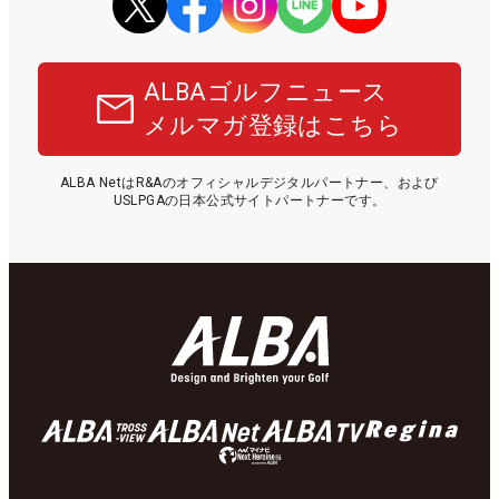
ALBAゴルフニュース
メルマガ登録はこちら
ALBA NetはR&Aのオフィシャルデジタルパートナー、および
USLPGAの日本公式サイトパートナーです。