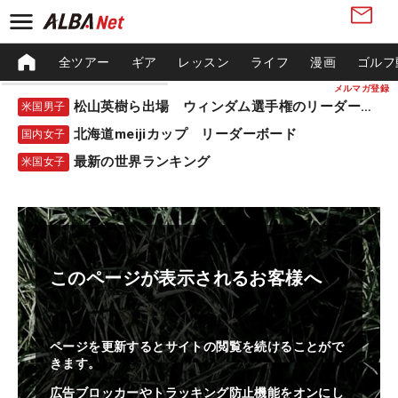
全ツアー
ギア
レッスン
ライフ
漫画
ゴルフ
メルマガ登録
松山英樹ら出場 ウィンダム選手権のリーダーボード
米国男子
北海道meijiカップ リーダーボード
国内女子
最新の世界ランキング
米国女子
このページが表示されるお客様へ
ページを更新するとサイトの閲覧を続けることがで
きます。
広告ブロッカーやトラッキング防止機能をオンにし