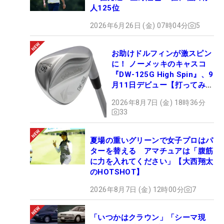
人125位
2026年6月26日 (金) 07時04分
5
お助けドルフィンが激スピン
に！ ノーメッキのキャスコ
『DW-125G High Spin』、9
月11日デビュー【打ってみ
た】
2026年8月7日 (金) 18時36分
33
夏場の重いグリーンで女子プロはパ
ターを替える アマチュアは「腹筋
に力を入れてください」【大西翔太
のHOTSHOT】
2026年8月7日 (金) 12時00分
7
「いつかはクラウン」「シーマ現