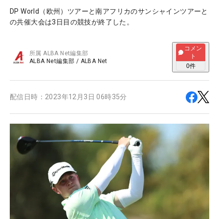
DP World（欧州）ツアーと南アフリカのサンシャインツアーと
の共催大会は3日目の競技が終了した。
コメン
所属
ALBA Net編集部
ト
ALBA Net編集部
/
ALBA Net
0
件
配信日時：
2023年12月3日 06時35分