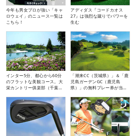
今年も男女プロが強い「キャ
アディダス『コードカオス
ロウェイ」のニュース一覧は
27』は強烈な蹴りでパワーを
こちら！
生む
インター5分、都心から60分
「潮来CC（茨城県）」＆「鹿
のフラットな美観コース。大
児島ガーデンGC（鹿児島
栄カントリー俱楽部（千葉
県）」の無料プレー券が当た
県）
る！！