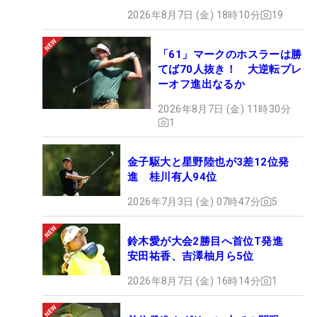
2026年8月7日 (金) 18時10分
19
「61」マークのホスラーは勝
てば70人抜き！ 大逆転プレ
ーオフ進出なるか
2026年8月7日 (金) 11時30分
1
金子駆大と星野陸也が3差12位発
進 桂川有人94位
2026年7月3日 (金) 07時47分
5
鈴木愛が大会2勝目へ首位T発進
安田祐香、吉澤柚月ら5位
2026年8月7日 (金) 16時14分
1