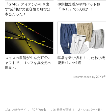
『G740』アイアンが引き出
仲宗根澄香が平均パット数
す“反則級”の寛容性と飛びは
『TRTL』で6人抜き！
本当だった！
スイスの叡智が生んだTPTシ
猛暑を乗り切る！ こだわり機
ャフトで、ゴルフを異次元の
能派パンツ4選
世界へ
Recommended by
ゴルフ総合サイ
「DP World」
地元勢が躍進！ J・シェパーとR・