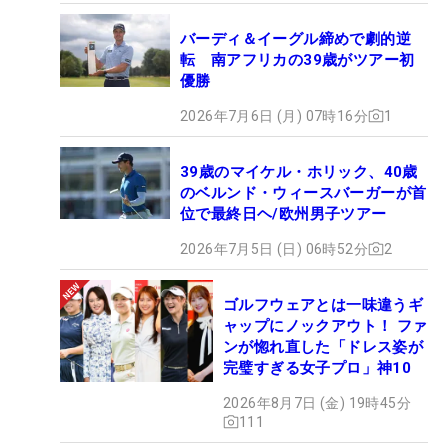
バーディ＆イーグル締めで劇的逆
転 南アフリカの39歳がツアー初
優勝
2026年7月6日 (月) 07時16分
1
39歳のマイケル・ホリック、40歳
のベルンド・ウィースバーガーが首
位で最終日ヘ/欧州男子ツアー
2026年7月5日 (日) 06時52分
2
ゴルフウェアとは一味違うギ
ャップにノックアウト！ ファ
ンが惚れ直した「ドレス姿が
完璧すぎる女子プロ」神10
2026年8月7日 (金) 19時45分
111