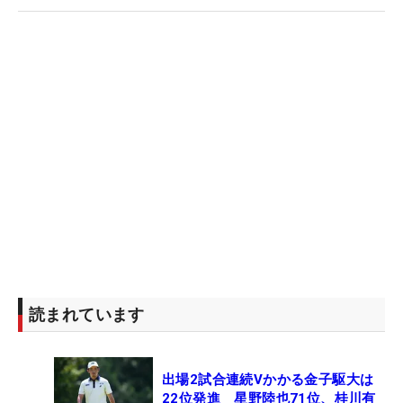
読まれています
出場2試合連続Vかかる金子駆大は
22位発進 星野陸也71位、桂川有