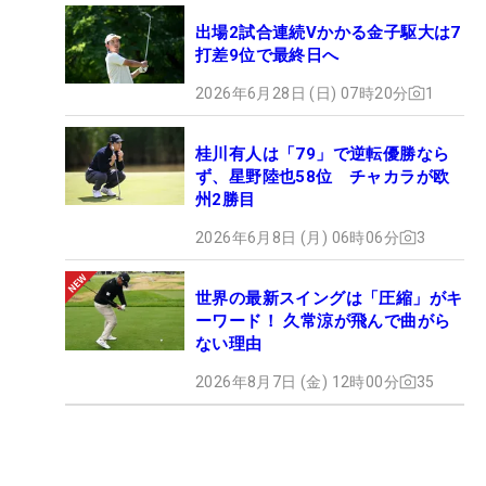
出場2試合連続Vかかる金子駆大は7
打差9位で最終日へ
2026年6月28日 (日) 07時20分
1
桂川有人は「79」で逆転優勝なら
ず、星野陸也58位 チャカラが欧
州2勝目
2026年6月8日 (月) 06時06分
3
世界の最新スイングは「圧縮」がキ
ーワード！ 久常涼が飛んで曲がら
ない理由
2026年8月7日 (金) 12時00分
35