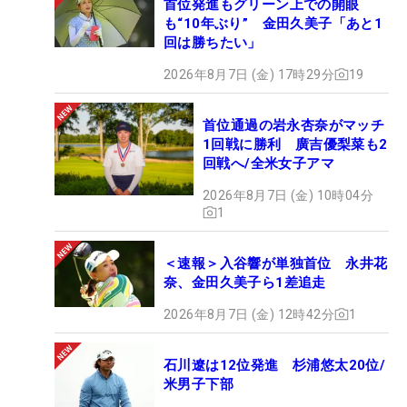
首位発進もグリーン上での開眼
も“10年ぶり” 金田久美子「あと1
回は勝ちたい」
2026年8月7日 (金) 17時29分
19
首位通過の岩永杏奈がマッチ
1回戦に勝利 廣吉優梨菜も2
回戦へ/全米女子アマ
2026年8月7日 (金) 10時04分
1
＜速報＞入谷響が単独首位 永井花
奈、金田久美子ら1差追走
2026年8月7日 (金) 12時42分
1
石川遼は12位発進 杉浦悠太20位/
米男子下部