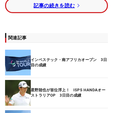
記事の続きを読む
アマチュアながら4日間アンダーパーをマークして6
位タイに入っている。最終日は欧州ツアー初優勝を
かけてプレーする。
1打差のトータル8アンダー・2位はルイス・デ・ジ
関連記事
ャガー（南アフリカ）。2日目に単独トップに立っ
ていたイェスパー・スベンソン（スウェーデン）は
「74」と2つ落とし、トータル7アンダーで4位タイ
インベステック・南アフリカオープン 3日
に順位を下げている。
目の成績
星野陸也が首位浮上！ ISPS HANDAオー
ストラリアOP 3日目の成績