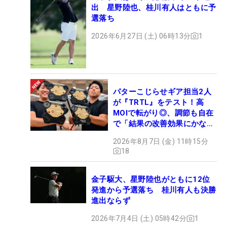
出 星野陸也、桂川有人はともに予
選落ち
2026年6月27日 (土) 06時13分
1
パターこじらせギア担当2人
が『TRTL』をテスト！高
MOIで転がり◎、調節も自在
で「結果の改善効果にかなり
の意外性」
2026年8月7日 (金) 11時15分
18
金子駆大、星野陸也がともに12位
発進から予選落ち 桂川有人も決勝
進出ならず
2026年7月4日 (土) 05時42分
1