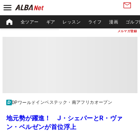
全ツアー
ギア
レッスン
ライフ
漫画
ゴルフ
メルマガ登録
インベステック・南アフリカオープン
DPワールド
地元勢が躍進！ J・シェパーとR・ヴァ
ン・ベルゼンが首位浮上