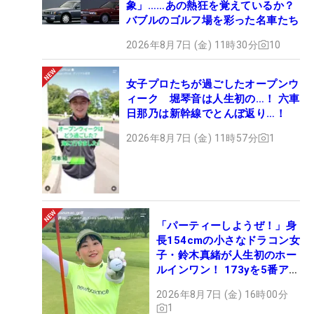
象」……あの熱狂を覚えているか？
バブルのゴルフ場を彩った名車たち
2026年8月7日 (金) 11時30分
10
女子プロたちが過ごしたオープンウ
ィーク 堀琴音は人生初の…！ 六車
日那乃は新幹線でとんぼ返り…！
2026年8月7日 (金) 11時57分
1
「パーティーしようぜ！」身
長154cmの小さなドラコン女
子・鈴木真緒が人生初のホー
ルインワン！ 173yを5番アイ
アンで会心のショット
2026年8月7日 (金) 16時00分
1