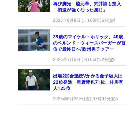
再び脚光 脇元華、穴井詩も投入
「初速が強くなった感じ」
2026年8月8日 (土) 08時56分
4
39歳のマイケル・ホリック、40歳
のベルンド・ウィースバーガーが首
位で最終日ヘ/欧州男子ツアー
2026年7月5日 (日) 06時52分
2
出場2試合連続Vかかる金子駆大は
22位発進 星野陸也71位、桂川有
人125位
2026年6月26日 (金) 07時04分
5