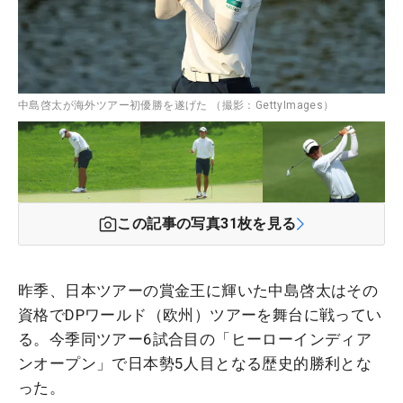
中島啓太が海外ツアー初優勝を遂げた （撮影：GettyImages）
この記事の写真
31
枚を見る
昨季、日本ツアーの賞金王に輝いた中島啓太はその
資格でDPワールド（欧州）ツアーを舞台に戦ってい
る。今季同ツアー6試合目の「ヒーローインディア
ンオープン」で日本勢5人目となる歴史的勝利とな
った。