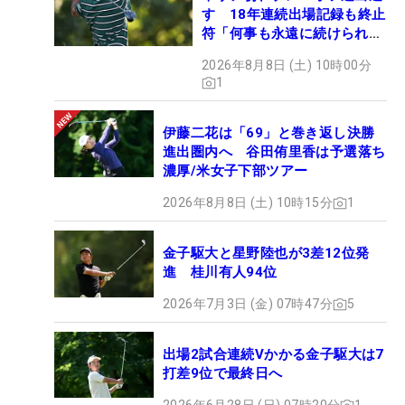
す 18年連続出場記録も終止
符「何事も永遠に続けられな
い」
2026年8月8日 (土) 10時00分
1
伊藤二花は「69」と巻き返し決勝
進出圏内へ 谷田侑里香は予選落ち
濃厚/米女子下部ツアー
2026年8月8日 (土) 10時15分
1
金子駆大と星野陸也が3差12位発
進 桂川有人94位
2026年7月3日 (金) 07時47分
5
出場2試合連続Vかかる金子駆大は7
打差9位で最終日へ