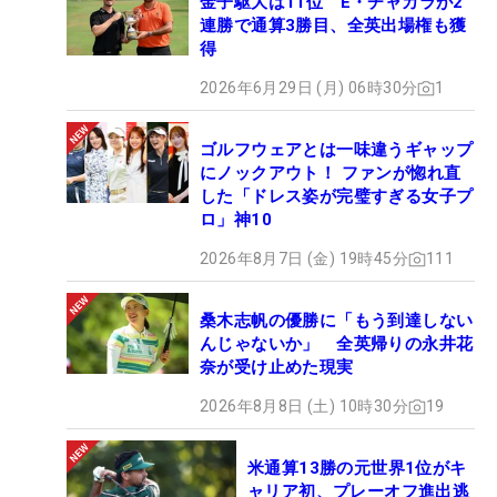
金子駆大は11位 E・チャカラが2
連勝で通算3勝目、全英出場権も獲
得
2026年6月29日 (月) 06時30分
1
ゴルフウェアとは一味違うギャップ
にノックアウト！ ファンが惚れ直
した「ドレス姿が完璧すぎる女子プ
ロ」神10
2026年8月7日 (金) 19時45分
111
桑木志帆の優勝に「もう到達しない
んじゃないか」 全英帰りの永井花
奈が受け止めた現実
2026年8月8日 (土) 10時30分
19
米通算13勝の元世界1位がキ
ャリア初、プレーオフ進出逃