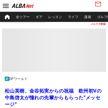
全ツアー
ギア
レッスン
ライフ
漫画
ゴルフ
メルマガ登録
DPワールド
松山英樹、金谷拓実からの祝福 欧州初Vの
中島啓太が憧れの先輩からもらった“メッセ
ージ”