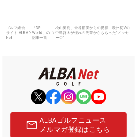
ゴルフ総合
「DP
松山英樹、金谷拓実からの祝福 欧州初Vの
サイト ALBA
World」の
中島啓太が憧れの先輩からもらった“メッセ
Net
記事一覧
ージ”
ALBAゴルフニュース
メルマガ登録はこちら