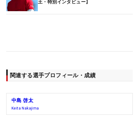
王・特別インタビュー】
った松山英樹からもインスタグラムのダイレクトメ
ッセージ（DM）が送られてきた。
「メッセージで『おめでとう。すごいな』と来て、
最終日のバックナインで4オーバー打っちゃったん
で情けないですって言ったら、『それは勝てば全く
関係ないよ』みたいな感じで言ってくれたんですけ
ど、やっぱり最後の…もし、僅差の試合だったら多
分負け試合だったと思うので、そこは反省するべき
関連する選手プロフィール・成績
かなと思います」
最終日は5バーディ・4ボギー・1ダブルボギーの
中島 啓太
「73」を叩いてしまった。その結果に悔いを残す中
Keita Nakajima
島に松山はポジティブな言葉をかけていた。それで
も自身にストイックな中島は、後半の1バーディ・3
ボギー・1ダブルボギーの「40」を打った自分に厳
しい評価をした。