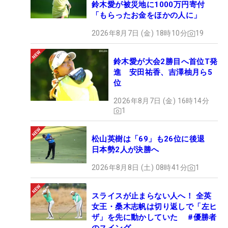
鈴木愛が被災地に1000万円寄付
「もらったお金をほかの人に」
2026年8月7日 (金) 18時10分
19
鈴木愛が大会2勝目へ首位T発
進 安田祐香、吉澤柚月ら5
位
2026年8月7日 (金) 16時14分
1
松山英樹は「69」も26位に後退
日本勢2人が決勝へ
2026年8月8日 (土) 08時41分
1
スライスが止まらない人へ！ 全英
女王・桑木志帆は切り返しで「左ヒ
ザ」を先に動かしていた #優勝者