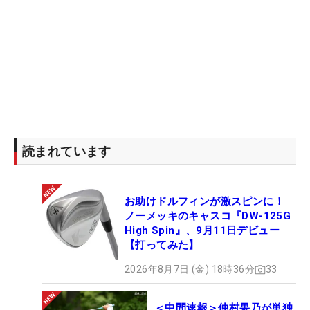
欧州ツアーで過去に優勝をしているのは、青木功、
松山、久常涼、星野陸也の4人。そこに続いて同ツ
アーデビューシーズンに早速1勝目を挙げた。目標
である来季の米国男子ツアー参戦に向け、残りの試
合でさらに結果を積み重ねポイントランキングを上
げに行く。（文・高木彩音）
読まれています
お助けドルフィンが激スピンに！
ノーメッキのキャスコ『DW-125G
High Spin』、9月11日デビュー
【打ってみた】
2026年8月7日 (金) 18時36分
33
＜中間速報＞仲村果乃が単独