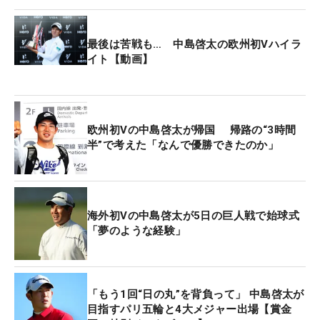
ーチを務めるガレス・ジョーンズ氏がメンバーに送
っていた言葉。この言葉は中島と金谷のなかでお互
いのモチベーションや勝気を上げる“合言葉”であ
最後は苦戦も… 中島啓太の欧州初Vハイラ
り“ゲン担ぎ”みたいなものだ。試合期間中は、互い
イト【動画】
の試合結果の進捗を確認し合っていることも発覚。
中島は最終ラウンドのスタート前に「ロッカーでず
欧州初Vの中島啓太が帰国 帰路の“3時間
っとJGTOのサイトをずっと更新ボタン押してい
半”で考えた「なんで優勝できたのか」
て、確か残り3ホールで3打差があったので、100パ
ーセント勝つだろうなと思って。一緒に優勝したら
すごいじゃないですか。もう絶対勝ちたいなと思っ
て気合入りました」と金谷が勝つとわかったこと
海外初Vの中島啓太が5日の巨人戦で始球式
「夢のような経験」
で、さらに気持ちが引き締まったのだ。金谷の存在
は中島にとって大きいということがわかる。
そして、今年の2月に行われた米国男子ツアー「ジ
「もう1回“日の丸”を背負って」 中島啓太が
ェネシス招待」で2年ぶりの米ツアー通算9勝目を飾
目指すパリ五輪と4大メジャー出場【賞金