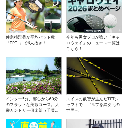
仲宗根澄香が平均パット数
今年も男女プロが強い「キャ
『TRTL』で6人抜き！
ロウェイ」のニュース一覧は
こちら！
インター5分、都心から60分
スイスの叡智が生んだTPTシ
のフラットな美観コース。大
ャフトで、ゴルフを異次元の
栄カントリー俱楽部（千葉
世界へ
県）