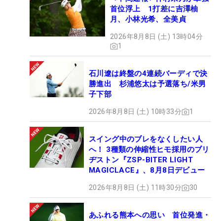
首位浮上 1打差に吉澤柚
月、小林光希、全美貞
2026年8月8日 (土) 13時04分
1
石川遼は終盤の4連続バーディで決
勝進出 杉浦悠太は予選落ち/米男
子下部
2026年8月8日 (土) 10時33分
1
スイング中のブレをなくしたい人
へ！ 3種類の伸縮性ヒモ採用のブリ
ヂストン『ZSP-BITER LIGHT
MAGICLACE』、8月8日デビュー
2026年8月8日 (土) 11時30分
30
あふれる熊本への思い 首位発進・