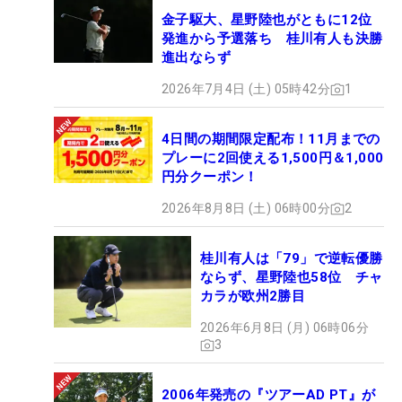
金子駆大、星野陸也がともに12位
発進から予選落ち 桂川有人も決勝
進出ならず
2026年7月4日 (土) 05時42分
1
4日間の期間限定配布！11月までの
プレーに2回使える1,500円＆1,000
円分クーポン！
2026年8月8日 (土) 06時00分
2
桂川有人は「79」で逆転優勝
ならず、星野陸也58位 チャ
カラが欧州2勝目
2026年6月8日 (月) 06時06分
3
2006年発売の『ツアーAD PT』が