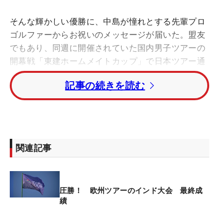
そんな輝かしい優勝に、中島が憧れとする先輩プロ
ゴルファーからお祝いのメッセージが届いた。盟友
でもあり、同週に開催されていた国内男子ツアーの
開幕戦「東建ホームメイトカップ」で日本ツアー通
算6勝目を制した金谷拓実だ。
記事の続きを読む
「試合期間中に急に『JKG』と送られてきたので、
速攻で『JKG』で返しました。“JKG”と言うとお互
いの意識が高まるということが多分わかっている。
そして試合が終わってから『おめでとうJKG』とき
関連記事
たので、『金谷さんもおめでとうございますJKG』
で返しました」
圧勝！ 欧州ツアーのインド大会 最終成
“JKG”とは『（I'll） just keep going（このままいく
績
だけ）』の略で、JGAナショナルチームのヘッドコ