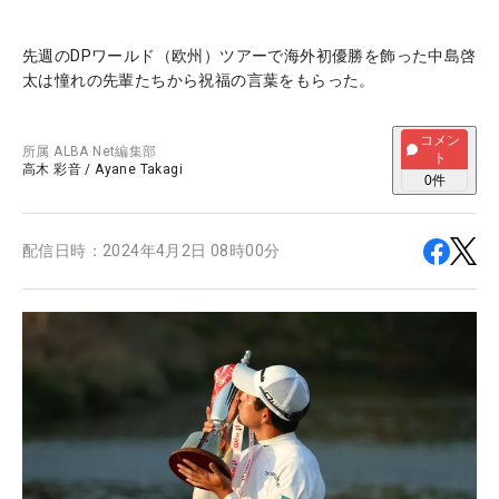
先週のDPワールド（欧州）ツアーで海外初優勝を飾った中島啓
太は憧れの先輩たちから祝福の言葉をもらった。
コメン
所属
ALBA Net編集部
ト
高木 彩音
/
Ayane Takagi
0
件
配信日時：
2024年4月2日 08時00分