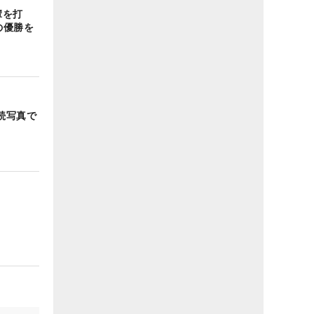
輩を打
の優勝を
続写真で