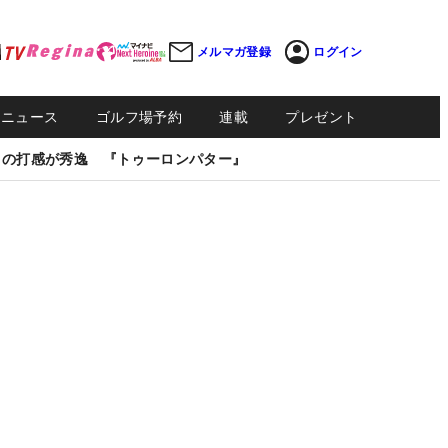
メルマガ登録
ログイン
Sニュース
ゴルフ場予約
連載
プレゼント
しの打感が秀逸 『トゥーロンパター』