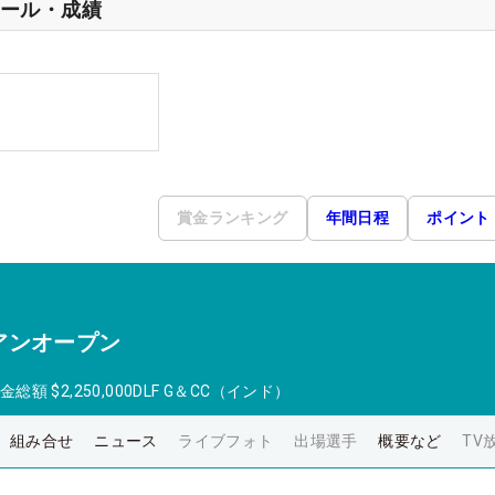
ール・成績
賞金ランキング
年間日程
ポイント
アンオープン
金総額
$2,250,000
DLF G＆CC（インド）
組み合せ
ニュース
ライブフォト
出場選手
概要など
TV