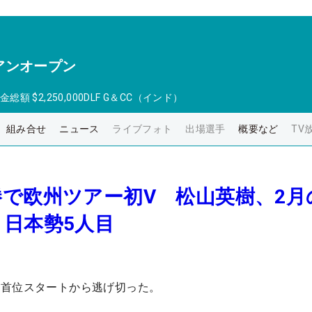
アンオープン
金総額
$2,250,000
DLF G＆CC（インド）
組み合せ
ニュース
ライブフォト
出場選手
概要など
TV
で欧州ツアー初V 松山英樹、2月
日本勢5人目
 首位スタートから逃げ切った。