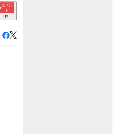
コメン
ト
1
件