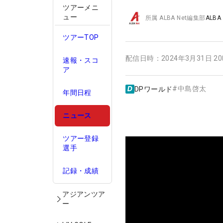
ツアーメニ
ュー
所属
ALBA Net編集部
ALBA
ツアーTOP
配信日時：
2024年3月31日 2
速報・スコ
ア
#
中島啓太
DPワールド
年間日程
ニュース
ツアー登録
選手
記録・成績
アジアンツア
ー