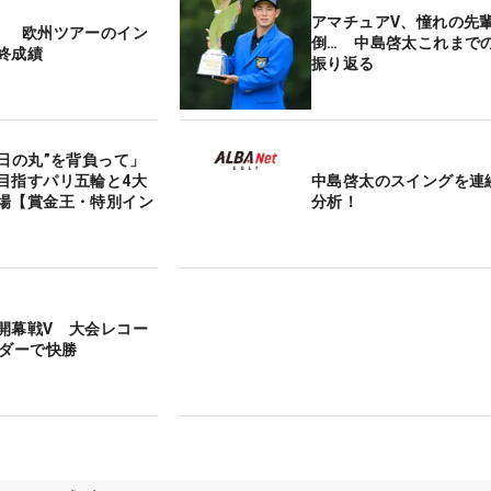
アマチュアV、憧れの先
！ 欧州ツアーのイン
倒… 中島啓太これまで
終成績
振り返る
“日の丸”を背負って」
目指すパリ五輪と4大
中島啓太のスイングを連
場【賞金王・特別イン
分析！
開幕戦V 大会レコー
ンダーで快勝