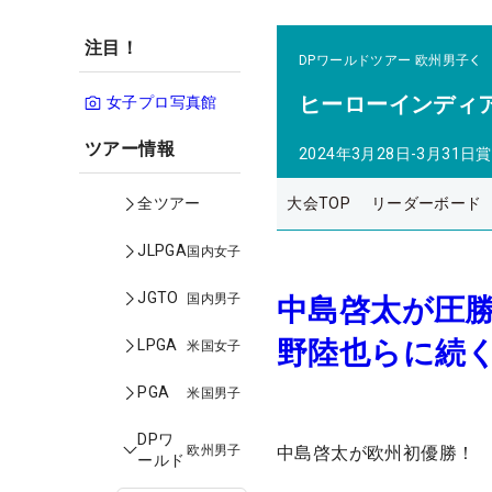
注目！
DPワールドツアー
欧州男子
ヒーローインディ
女子プロ写真館
ツアー情報
2024年3月28日-3月31日
賞
大会TOP
リーダーボード
全ツアー
JLPGA
国内女子
JGTO
国内男子
中島啓太が圧勝
野陸也らに続く
LPGA
米国女子
PGA
米国男子
DPワ
欧州男子
中島啓太が欧州初優勝！
ールド