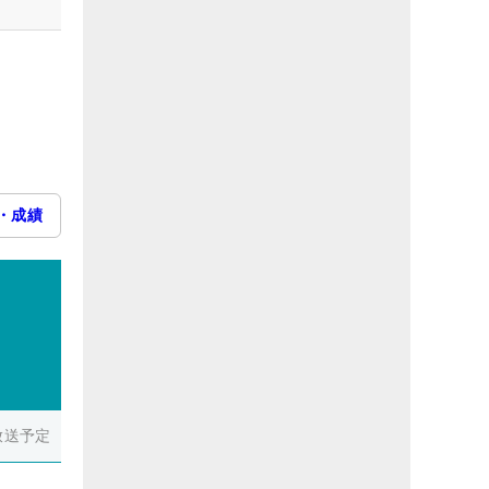
・成績
放送予定