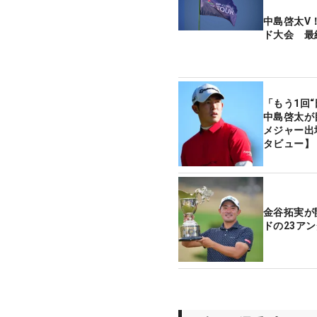
中島啓太V
ド大会 最
「もう1回
中島啓太が
メジャー出
タビュー】
金谷拓実が
ドの23ア