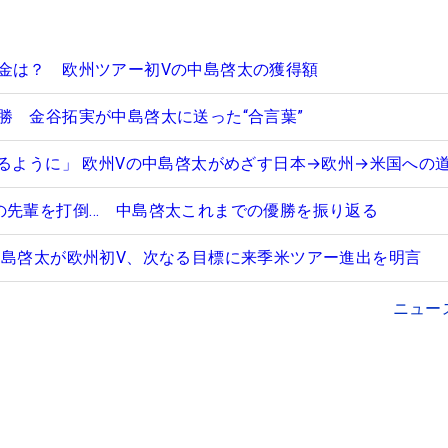
金は？ 欧州ツアー初Vの中島啓太の獲得額
勝 金谷拓実が中島啓太に送った“合言葉”
けるように」 欧州Vの中島啓太がめざす日本→欧州→米国への
の先輩を打倒… 中島啓太これまでの優勝を振り返る
中島啓太が欧州初V、次なる目標に来季米ツアー進出を明言
ニュー