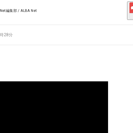
 Net編集部
/
ALBA Net
0時28分