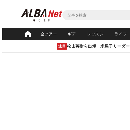
全ツアー
ギア
レッスン
ライフ
松山英樹ら出場 米男子リーダー
注目