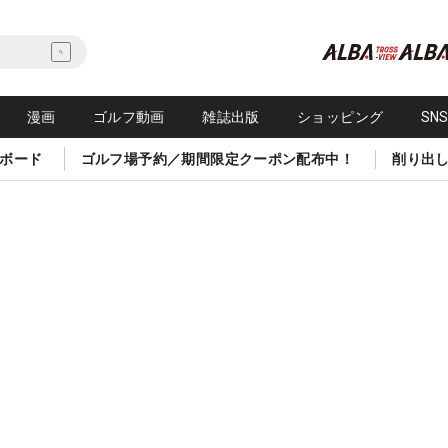
漫画
ゴルフ動画
雑誌出版
ショッピング
SN
ボード
ゴルフ場予約／期間限定クーポン配布中！
削り出