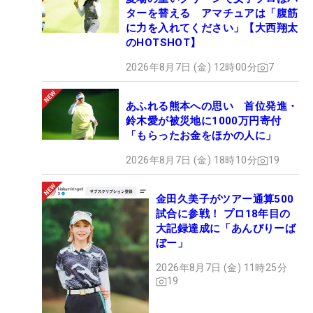
ターを替える アマチュアは「腹筋
に力を入れてください」【大西翔太
のHOTSHOT】
2026年8月7日 (金) 12時00分
7
あふれる熊本への思い 首位発進・
鈴木愛が被災地に1000万円寄付
「もらったお金をほかの人に」
2026年8月7日 (金) 18時10分
19
金田久美子がツアー通算500
試合に参戦！ プロ18年目の
大記録達成に「あんびりーば
ぼー」
2026年8月7日 (金) 11時25分
19