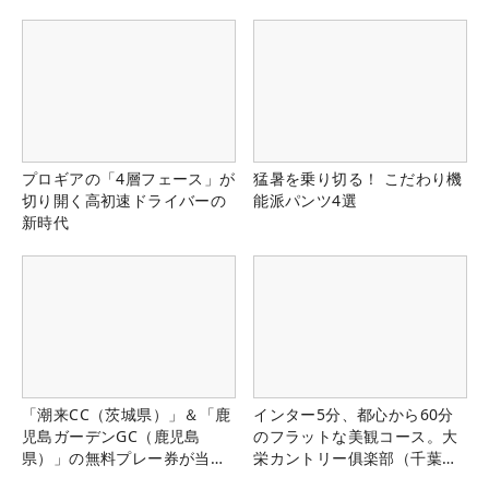
プロギアの「4層フェース」が
猛暑を乗り切る！ こだわり機
切り開く高初速ドライバーの
能派パンツ4選
新時代
「潮来CC（茨城県）」＆「鹿
インター5分、都心から60分
児島ガーデンGC（鹿児島
のフラットな美観コース。大
県）」の無料プレー券が当た
栄カントリー俱楽部（千葉
る！！
県）