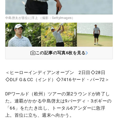
中島啓太が首位に浮上 （撮影：GettyImages）
この記事の写真
6
枚を見る
＜ヒーローインディアンオープン 2日目◇28日
◇DLF G＆CC（インド）◇7416ヤード・パー72＞
DPワールド（欧州）ツアーの第2ラウンドが終了し
た。連覇がかかる中島啓太は9バーディ・3ボギーの
「66」をたたき出し、トータル6アンダーに急浮
上。首位に立ち、週末へ向かう。