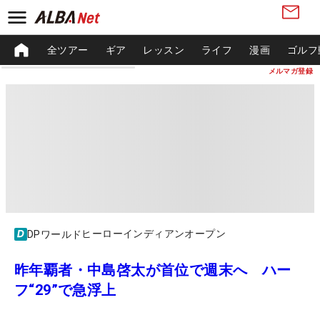
全ツアー
ギア
レッスン
ライフ
漫画
ゴルフ
メルマガ登録
ヒーローインディアンオープン
DPワールド
昨年覇者・中島啓太が首位で週末へ ハー
フ“29”で急浮上