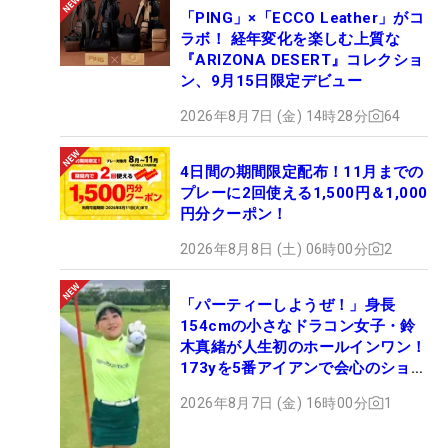
「PING」×「ECCO Leather」がコ
ラボ！ 経年変化を楽しむ上質な
『ARIZONA DESERT』コレクショ
ン、9月15日限定デビュー
2026年8月7日 (金) 14時28分
64
4日間の期間限定配布！11月までの
プレーに2回使える1,500円＆1,000
円分クーポン！
2026年8月8日 (土) 06時00分
2
「パーティーしようぜ！」身長
154cmの小さなドラコン女子・鈴
木真緒が人生初のホールインワン！
173yを5番アイアンで会心のショッ
ト
2026年8月7日 (金) 16時00分
1