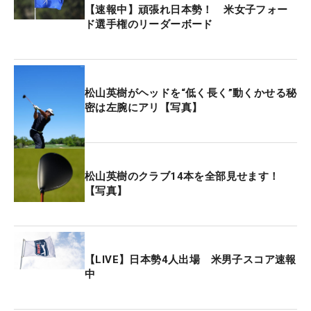
ア）ら5人が続いている。
【速報中】頑張れ日本勢！ 米女子フォー
ド選手権のリーダーボード
今大会の賞金総額は225万ドル（約3億3800万
円）。優勝者は38万2500ドル（約5760万円）を獲
得する。
松山英樹がヘッドを“低く長く”動くかせる秘
密は左腕にアリ【写真】
松山英樹のクラブ14本を全部見せます！
【写真】
【LIVE】日本勢4人出場 米男子スコア速報
中