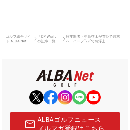
ゴルフ総合サイ
「DP World」
昨年覇者・中島啓太が首位で週末
ト ALBA Net
の記事一覧
へ ハーフ“29”で急浮上
ALBAゴルフニュース
メルマガ登録はこちら