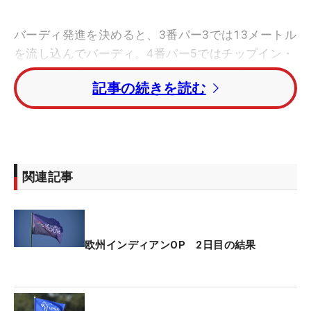
バーディ発進を決めると、3番パー3では13メートル
を流し込んでバーディ。4番パー5ではチップイン・
バーディと流れを作っていく。7番まで5連続とする
記事の続きを読む
と、折り返し直前の9番でもバーディ。前半「29」
をマークして一気に浮上した。
後半は2バーディ・3ボギーと伸ばせなかったが、こ
の日のベストスコアをマーク。連覇に大きく近づい
関連記事
た。
エウヘニオ・チャカラ（スペイン）がトータル4ア
ンダーで首位に並んでいる。
欧州インディアンOP 2日目の結果
トータル2アンダーの3位にはマシュー・ジョーダン
（イングランド）、アンドレア・パバン（イタリ