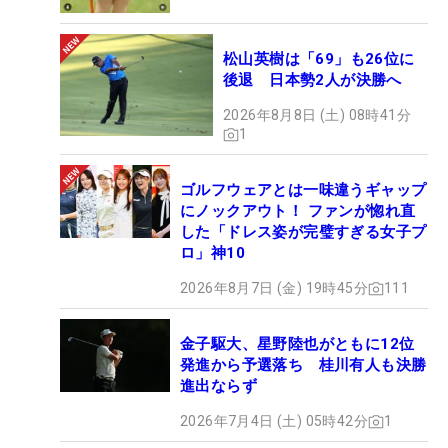
松山英樹は「69」も26位に
後退 日本勢2人が決勝へ
2026年8月8日 (土) 08時41分
1
ゴルフウェアとは一味違うギャップ
にノックアウト！ ファンが惚れ直
した「ドレス姿が完璧すぎる女子プ
ロ」神10
2026年8月7日 (金) 19時45分
111
金子駆大、星野陸也がともに12位
発進から予選落ち 桂川有人も決勝
進出ならず
2026年7月4日 (土) 05時42分
1