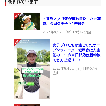
読まれています
＜速報＞入谷響が単独首位 永井花
奈、金田久美子ら1差追走
2026年8月7日 (金) 12時42分
1
女子プロたちが過ごしたオー
プンウィーク 堀琴音は人生
初の…！ 六車日那乃は新幹線
でとんぼ返り…！
2026年8月7日 (金) 11時57分
1