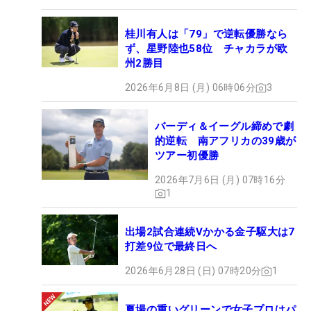
桂川有人は「79」で逆転優勝なら
ず、星野陸也58位 チャカラが欧
州2勝目
2026年6月8日 (月) 06時06分
3
バーディ＆イーグル締めで劇
的逆転 南アフリカの39歳が
ツアー初優勝
2026年7月6日 (月) 07時16分
1
出場2試合連続Vかかる金子駆大は7
打差9位で最終日へ
2026年6月28日 (日) 07時20分
1
夏場の重いグリーンで女子プロはパ