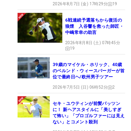
2026年8月7日 (金) 17時29分
19
6戦連続予選落ちから復活の
狼煙 入谷響を救った師匠・
中嶋常幸の助言
2026年8月8日 (土) 07時45分
19
39歳のマイケル・ホリック、40歳
のベルンド・ウィースバーガーが首
位で最終日ヘ/欧州男子ツアー
2026年7月5日 (日) 06時52分
2
セキ・ユウティンが前髪パッツン
に！ 新ヘアスタイルに「美しすぎ
て怖い」「プロゴルファーには見え
ない」とコメント殺到