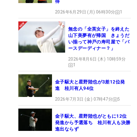
得
2026年6月29日 (月) 06時30分
1
無念の「全英女子」を終えた
山下美夢有が帰国 きょうだ
い揃って神戸の寿司屋で「バ
ースデーディナー？」
2026年8月6日 (木) 10時59分
1
金子駆大と星野陸也が3差12位発
進 桂川有人94位
2026年7月3日 (金) 07時47分
5
金子駆大、星野陸也がともに12位
発進から予選落ち 桂川有人も決勝
進出ならず