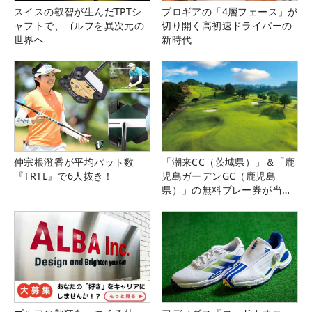
スイスの叡智が生んだTPTシ
プロギアの「4層フェース」が
ャフトで、ゴルフを異次元の
切り開く高初速ドライバーの
世界へ
新時代
仲宗根澄香が平均パット数
「潮来CC（茨城県）」＆「鹿
『TRTL』で6人抜き！
児島ガーデンGC（鹿児島
県）」の無料プレー券が当た
る！！