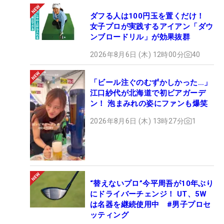
ダフる人は100円玉を置くだけ！
女子プロが実践するアイアン「ダウ
ンブロードリル」が効果抜群
2026年8月6日 (木) 12時00分
40
「ビール注ぐのむずかしかった…」
江口紗代が北海道で初ビアガーデ
ン！ 泡まみれの姿にファンも爆笑
2026年8月6日 (木) 13時27分
1
“替えないプロ”今平周吾が10年ぶり
にドライバーチェンジ！ UT、5W
は名器を継続使用中 #男子プロセ
ッティング