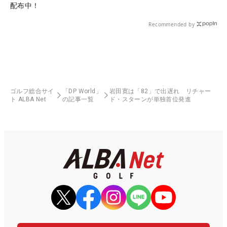
配布中！
Recommended by
ゴルフ総合サイ
「DP World」
岩田寛は「82」で出遅れ リチャー
ト ALBA Net
の記事一覧
ド・スターンが単独首位発進