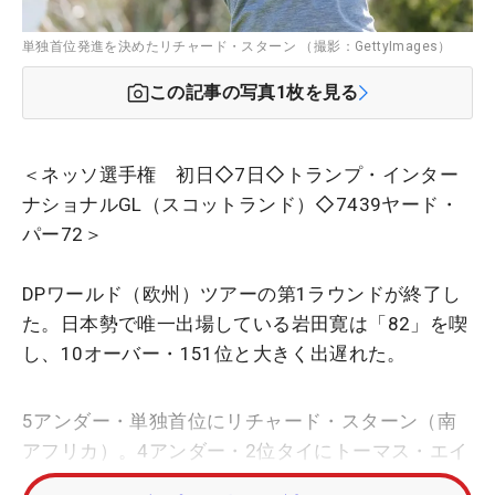
単独首位発進を決めたリチャード・スターン （撮影：GettyImages）
この記事の写真
1
枚を見る
＜ネッソ選手権 初日◇7日◇トランプ・インター
ナショナルGL（スコットランド）◇7439ヤード・
パー72＞
DPワールド（欧州）ツアーの第1ラウンドが終了し
た。日本勢で唯一出場している岩田寛は「82」を喫
し、10オーバー・151位と大きく出遅れた。
5アンダー・単独首位にリチャード・スターン（南
アフリカ）。4アンダー・2位タイにトーマス・エイ
ケン、ルイス・アルバーツ（ともに南アフリカ）、