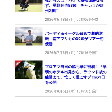
桂川有人は「79」で逆転優勝なら
ず、星野陸也58位 チャカラが欧
州2勝目
2026年6月8日 (月) 06時06分
3
バーディ＆イーグル締めで劇的逆
転 南アフリカの39歳がツアー初
優勝
2026年7月6日 (月) 07時16分
1
プロアマ当日の脇元華に密着！「早
朝のホテル出発から、ラウンド後の
練習まで」忙しく過ごすプロの1日
を公開
2026年8月6日 (木) 15時50分
1