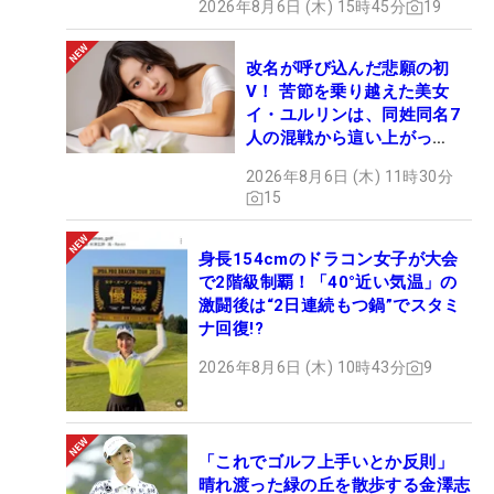
2026年8月6日 (木) 15時45分
19
改名が呼び込んだ悲願の初
V！ 苦節を乗り越えた美女
イ・ユルリンは、同姓同名7
人の混戦から這い上がっ
た“新星ヒロイン”
2026年8月6日 (木) 11時30分
15
身長154cmのドラコン女子が大会
で2階級制覇！「40°近い気温」の
激闘後は“2日連続もつ鍋”でスタミ
ナ回復!?
2026年8月6日 (木) 10時43分
9
「これでゴルフ上手いとか反則」
晴れ渡った緑の丘を散歩する金澤志