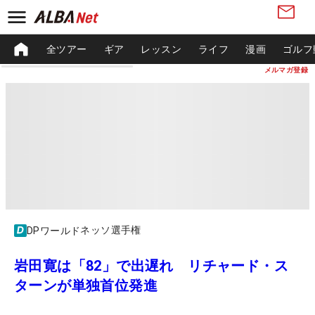
全ツアー
ギア
レッスン
ライフ
漫画
ゴルフ
メルマガ登録
ネッソ選手権
DPワールド
岩田寛は「82」で出遅れ リチャード・ス
ターンが単独首位発進