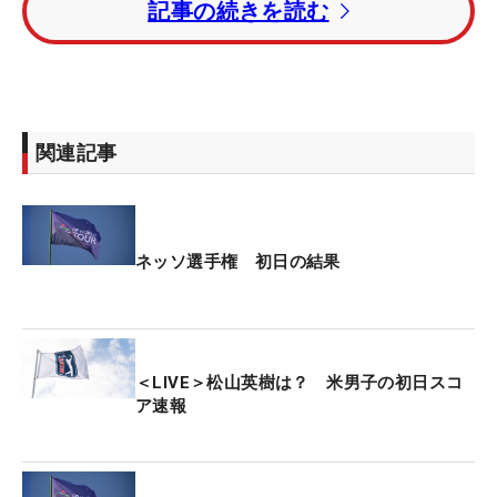
記事の続きを読む
アンドレアス・ハルボルセン（ノルウェー）が続い
た。
出場選手で世界ランキング最上位（85位）のクリス
トファー・レイタン（ノルウェー）は、イーブンパ
関連記事
ー・27位タイで滑り出した。
今大会の賞金総額は275万ドル（約4億449万円）。
優勝者には46万7500ドル（約6877万円）が贈られ
ネッソ選手権 初日の結果
る。
＜LIVE＞松山英樹は？ 米男子の初日スコ
ア速報