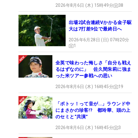
2026年8月6日 (木) 15時49分
38
出場2試合連続Vかかる金子駆
大は7打差9位で最終日へ
2026年6月28日 (日) 07時20分
1
全英で味わった悔しさ「自分も戦え
るはずなのに」 佐久間朱莉に強ま
った米ツアー参戦への思い
2026年8月6日 (木) 16時45分
19
「ボトッ！って音が…」ラウンド中
にまさかの珍客!? 都玲華、頭の上
のセミと“共演”
2026年8月6日 (木) 16時45分
3