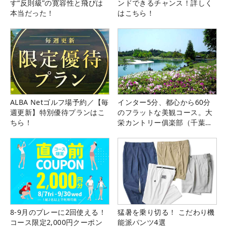
す“反則級”の寛容性と飛びは
ンドできるチャンス！詳しく
本当だった！
はこちら！
ALBA Netゴルフ場予約／【毎
インター5分、都心から60分
週更新】特別優待プランはこ
のフラットな美観コース。大
ちら！
栄カントリー俱楽部（千葉
県）
8-9月のプレーに2回使える！
猛暑を乗り切る！ こだわり機
コース限定2,000円クーポン
能派パンツ4選