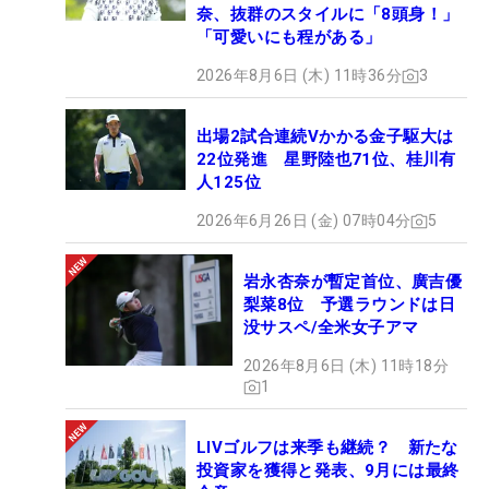
奈、抜群のスタイルに「8頭身！」
「可愛いにも程がある」
2026年8月6日 (木) 11時36分
3
出場2試合連続Vかかる金子駆大は
22位発進 星野陸也71位、桂川有
人125位
2026年6月26日 (金) 07時04分
5
岩永杏奈が暫定首位、廣吉優
梨菜8位 予選ラウンドは日
没サスペ/全米女子アマ
2026年8月6日 (木) 11時18分
1
LIVゴルフは来季も継続？ 新たな
投資家を獲得と発表、9月には最終