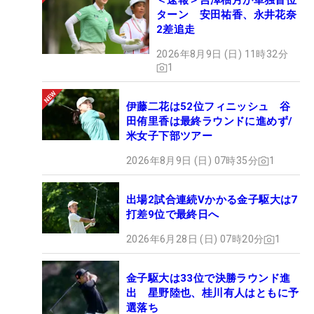
＜速報＞吉澤柚月が単独首位
ターン 安田祐香、永井花奈
2差追走
2026年8月9日 (日) 11時32分
1
伊藤二花は52位フィニッシュ 谷
田侑里香は最終ラウンドに進めず/
米女子下部ツアー
2026年8月9日 (日) 07時35分
1
出場2試合連続Vかかる金子駆大は7
打差9位で最終日へ
2026年6月28日 (日) 07時20分
1
金子駆大は33位で決勝ラウンド進
出 星野陸也、桂川有人はともに予
選落ち