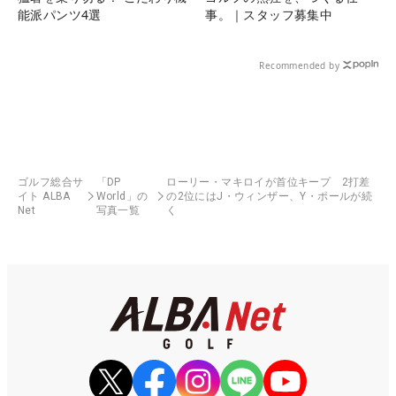
能派パンツ4選
事。｜スタッフ募集中
Recommended by
ゴルフ総合サ
「DP
ローリー・マキロイが首位キープ 2打差
イト ALBA
World」の
の2位にはJ・ウィンザー、Y・ポールが続
Net
写真一覧
く