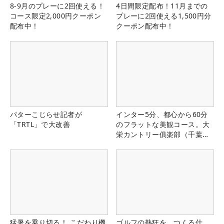
8-9月のプレーに2回使える！
4日間限定配布！11月までの
コース限定2,000円クーポン
プレーに2回使える1,500円分
配布中！
クーポン配布中！
パターこじらせ記者が
インター5分、都心から60分
「TRTL」で大改善
のフラットな美観コース。大
栄カントリー俱楽部（千葉
県）
猛暑を乗り切る！ こだわり機
ゴルフの熱狂を、つくる仕