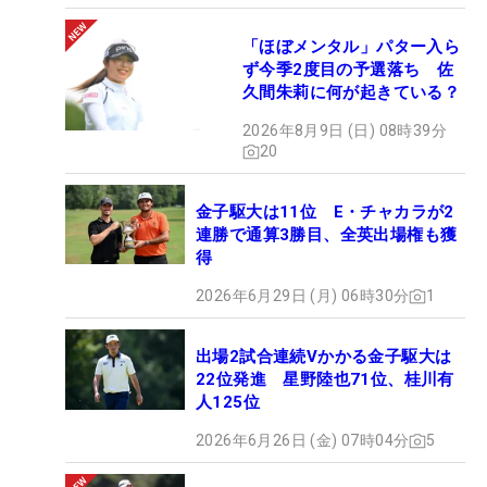
「ほぼメンタル」パター入ら
ず今季2度目の予選落ち 佐
久間朱莉に何が起きている？
2026年8月9日 (日) 08時39分
20
金子駆大は11位 E・チャカラが2
連勝で通算3勝目、全英出場権も獲
得
2026年6月29日 (月) 06時30分
1
出場2試合連続Vかかる金子駆大は
22位発進 星野陸也71位、桂川有
人125位
2026年6月26日 (金) 07時04分
5