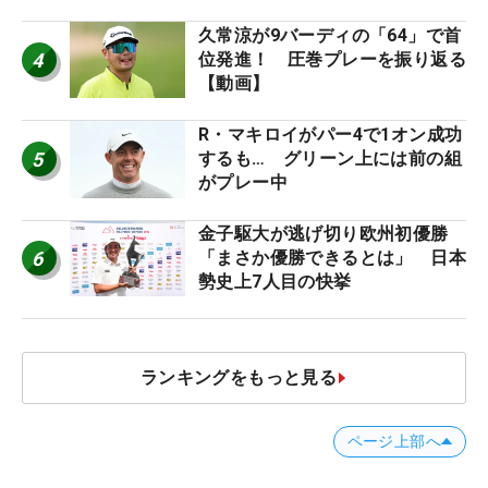
久常涼が9バーディの「64」で首
4
位発進！ 圧巻プレーを振り返る
【動画】
R・マキロイがパー4で1オン成功
5
するも… グリーン上には前の組
がプレー中
金子駆大が逃げ切り欧州初優勝
6
「まさか優勝できるとは」 日本
勢史上7人目の快挙
ランキングをもっと見る
ページ上部へ