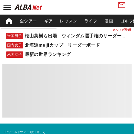
全ツアー
ギア
レッスン
ライフ
漫画
ゴルフ
メルマガ登録
松山英樹ら出場 ウィンダム選手権のリーダーボード
米国男子
北海道meijiカップ リーダーボード
国内女子
最新の世界ランキング
米国女子
DPワールドツアー
欧州男子