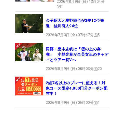
2026年8月9日 (日) 13時04分
1
金子駆大と星野陸也が3差12位発
進 桂川有人94位
2026年7月3日 (金) 07時47分
5
同郷・桑木志帆は「雲の上の存
在」 小林光希が全英女王のキャデ
ィとツアー初Vへ
2026年8月9日 (日) 08時03分
20
2組7名以上のプレーに使える！対
象コース限定4,000円分クーポン配
布中！
2026年8月9日 (日) 06時00分
1