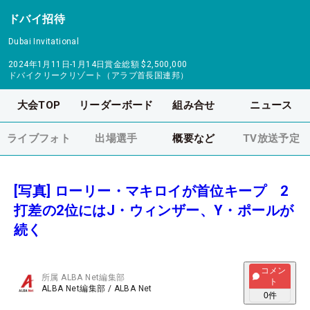
ドバイ招待
Dubai Invitational
2024年1月11日-1月14日
賞金総額
$2,500,000
ドバイクリークリゾート（アラブ首長国連邦）
大会TOP
リーダーボード
組み合せ
ニュース
ライブフォト
出場選手
概要など
TV放送予定
[写真] ローリー・マキロイが首位キープ 2
打差の2位にはJ・ウィンザー、Y・ポールが
続く
コメン
所属
ALBA Net編集部
ト
ALBA Net編集部
/
ALBA Net
0
件