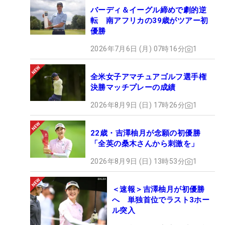
バーディ＆イーグル締めで劇的逆
転 南アフリカの39歳がツアー初
優勝
2026年7月6日 (月) 07時16分
1
全米女子アマチュアゴルフ選手権
決勝マッチプレーの成績
2026年8月9日 (日) 17時26分
1
22歳・吉澤柚月が念願の初優勝
「全英の桑木さんから刺激を」
2026年8月9日 (日) 13時53分
1
＜速報＞吉澤柚月が初優勝
へ 単独首位でラスト3ホー
ル突入