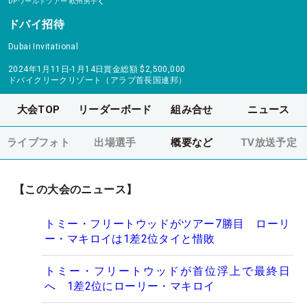
DPワールドツアー
欧州男子
ドバイ招待
Dubai Invitational
2024年1月11日-1月14日
賞金総額
$2,500,000
ドバイクリークリゾート（アラブ首長国連邦）
大会TOP
リーダーボード
組み合せ
ニュース
ライブフォト
出場選手
概要など
TV放送予定
【この大会のニュース】
トミー・フリートウッドがツアー7勝目 ローリ
ー・マキロイは1差2位タイと惜敗
トミー・フリートウッドが首位浮上で最終日
へ 1差2位にローリー・マキロイ