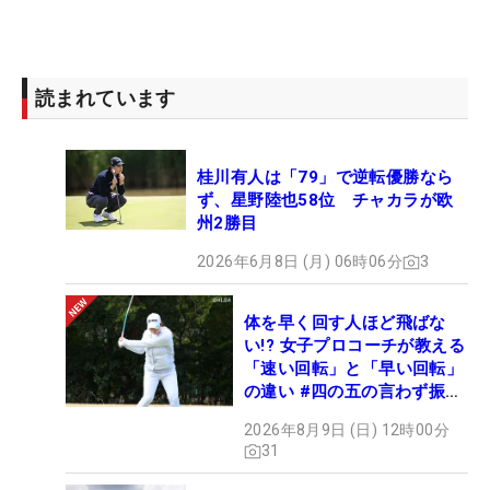
読まれています
桂川有人は「79」で逆転優勝なら
ず、星野陸也58位 チャカラが欧
州2勝目
2026年6月8日 (月) 06時06分
3
体を早く回す人ほど飛ばな
い!? 女子プロコーチが教える
「速い回転」と「早い回転」
の違い #四の五の言わず振り
氣れ
2026年8月9日 (日) 12時00分
31