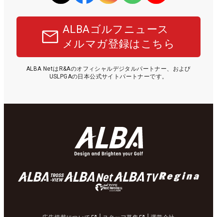
ALBAゴルフニュース
メルマガ登録はこちら
ALBA NetはR&Aのオフィシャルデジタルパートナー、および
USLPGAの日本公式サイトパートナーです。