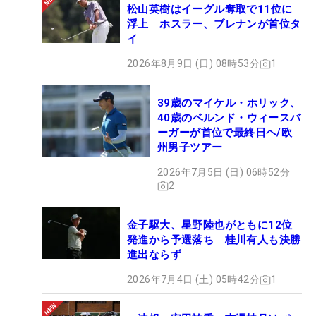
松山英樹はイーグル奪取で11位に
浮上 ホスラー、ブレナンが首位タ
イ
2026年8月9日 (日) 08時53分
1
39歳のマイケル・ホリック、
40歳のベルンド・ウィースバ
ーガーが首位で最終日ヘ/欧
州男子ツアー
2026年7月5日 (日) 06時52分
2
金子駆大、星野陸也がともに12位
発進から予選落ち 桂川有人も決勝
進出ならず
2026年7月4日 (土) 05時42分
1