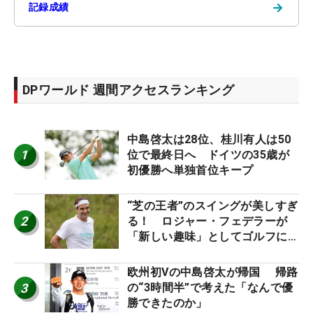
→
記録成績
DPワールド 週間アクセスランキング
中島啓太は28位、桂川有人は50
1
位で最終日へ ドイツの35歳が
初優勝へ単独首位キープ
“芝の王者”のスイングが美しすぎ
2
る！ ロジャー・フェデラーが
「新しい趣味」としてゴルフに挑
戦中！
欧州初Vの中島啓太が帰国 帰路
3
の“3時間半”で考えた「なんで優
勝できたのか」