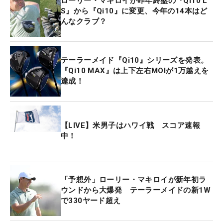
ローリー・マキロイが昨年終盤の『Qi10 L
S』から『Qi10』に変更、今年の14本はど
んなクラブ？
テーラーメイド『Qi10』シリーズを発表。
『Qi10 MAX』は上下左右MOIが1万越えを
達成！
【LIVE】米男子はハワイ戦 スコア速報
中！
「予想外」ローリー・マキロイが新年初ラ
ウンドから大爆発 テーラーメイドの新1W
で330ヤード超え