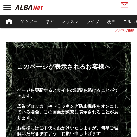
全ツアー
ギア
レッスン
ライフ
漫画
ゴルフ
メルマガ登録
このページが表示されるお客様へ
ページを更新するとサイトの閲覧を続けることがで
きます。
広告ブロッカーやトラッキング防止機能をオンにし
ている場合、この画面が頻繁に表示されることがあ
ります。
お客様にはご不便をおかけいたしますが、何卒ご理
解いただきますよう、お願い申し上げます。