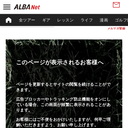
全ツアー
ギア
レッスン
ライフ
漫画
ゴルフ
メルマガ登録
このページが表示されるお客様へ
ページを更新するとサイトの閲覧を続けることがで
きます。
広告ブロッカーやトラッキング防止機能をオンにし
ている場合、この画面が頻繁に表示されることがあ
ります。
お客様にはご不便をおかけいたしますが、何卒ご理
解いただきますよう、お願い申し上げます。