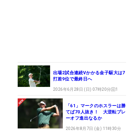
出場2試合連続Vかかる金子駆大は7
打差9位で最終日へ
2026年6月28日 (日) 07時20分
1
「61」マークのホスラーは勝
てば70人抜き！ 大逆転プレ
ーオフ進出なるか
2026年8月7日 (金) 11時30分