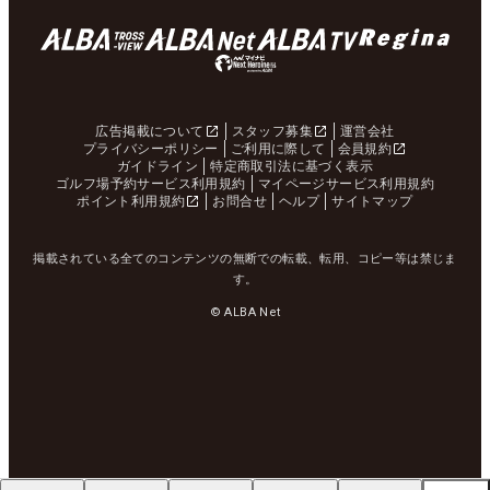
広告掲載について
スタッフ募集
運営会社
プライバシーポリシー
ご利用に際して
会員規約
ガイドライン
特定商取引法に基づく表示
ゴルフ場予約サービス利用規約
マイページサービス利用規約
ポイント利用規約
お問合せ
ヘルプ
サイトマップ
掲載されている全てのコンテンツの無断での転載、転用、コピー等は禁じま
す。
© ALBA Net