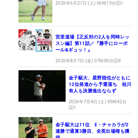
2026年6月27日 (土) 06時13分
1
宮里道場【正反対の2人を同時レッ
スン編】第11話／『勝手にローボ
ール&ギュッ！』
2026年8月7日 (金) 07時00分
9
金子駆大、星野陸也がともに
12位発進から予選落ち 桂川
有人も決勝進出ならず
2026年7月4日 (土) 05時42分
1
金子駆大は11位 E・チャカラが2
連勝で通算3勝目、全英出場権も獲
得