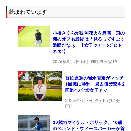
読まれています
小祝さくらが長岡花火を満喫 束の
間のオフも最後は「見るってすごく
過酷だなぁ」【女子ツアーの“ヒト
ネタ”】
2026年8月7日 (金) 09時29分
19
首位通過の岩永杏奈がマッチ
1回戦に勝利 廣吉優梨菜も2
回戦へ/全米女子アマ
2026年8月7日 (金) 10時04分
1
39歳のマイケル・ホリック、40歳
のベルンド・ウィースバーガーが首