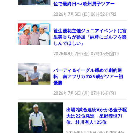
位で最終日ヘ/欧州男子ツアー
2026年7月5日 (日) 06時52分
2
笹生優花主催ジュニアイベントに宮
里美香らが参加「純粋にゴルフを楽
しんでほしい」
2026年8月7日 (金) 07時15分
19
バーディ＆イーグル締めで劇的逆
転 南アフリカの39歳がツアー初
優勝
2026年7月6日 (月) 07時16分
1
出場2試合連続Vかかる金子駆
大は22位発進 星野陸也71
位、桂川有人125位
2026年6月26日 (金) 07時04分