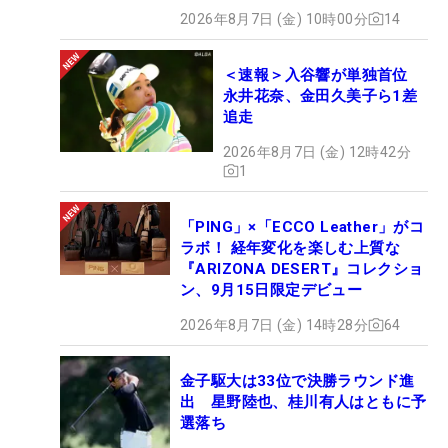
2026年8月7日 (金) 10時00分
14
＜速報＞入谷響が単独首位
永井花奈、金田久美子ら1差
追走
2026年8月7日 (金) 12時42分
1
「PING」×「ECCO Leather」がコ
ラボ！ 経年変化を楽しむ上質な
『ARIZONA DESERT』コレクショ
ン、9月15日限定デビュー
2026年8月7日 (金) 14時28分
64
金子駆大は33位で決勝ラウンド進
出 星野陸也、桂川有人はともに予
選落ち