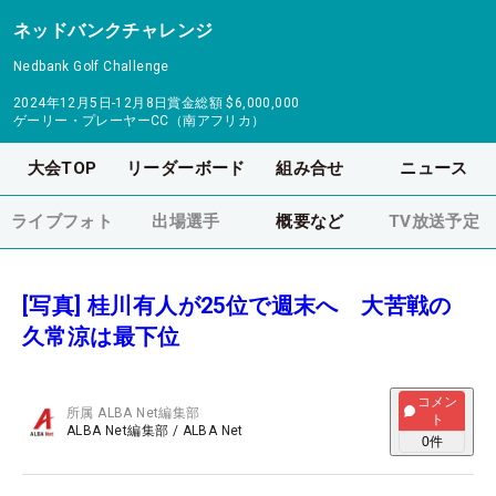
ネッドバンクチャレンジ
Nedbank Golf Challenge
2024年12月5日-12月8日
賞金総額
$6,000,000
ゲーリー・プレーヤーCC（南アフリカ）
大会TOP
リーダーボード
組み合せ
ニュース
ライブフォト
出場選手
概要など
TV放送予定
[写真] 桂川有人が25位で週末へ 大苦戦の
久常涼は最下位
コメン
所属
ALBA Net編集部
ト
ALBA Net編集部
/
ALBA Net
0
件