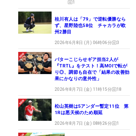
1
桂川有人は「79」で逆転優勝なら
ず、星野陸也58位 チャカラが欧
州2勝目
2026年6月8日 (月) 06時06分
3
パターこじらせギア担当2人が
『TRTL』をテスト！高MOIで転が
り◎、調節も自在で「結果の改善効
果にかなりの意外性」
2026年8月7日 (金) 11時15分
18
松山英樹は5アンダー暫定11位 第
1Rは悪天候のため順延
2026年8月7日 (金) 08時26分
1