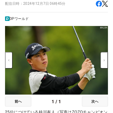
配信日時：
2024年12月7日 06時45分
DPワールド
1
/
1
前へ
次へ
25位につけている桂川有人（写真はZOZOチャンピオン