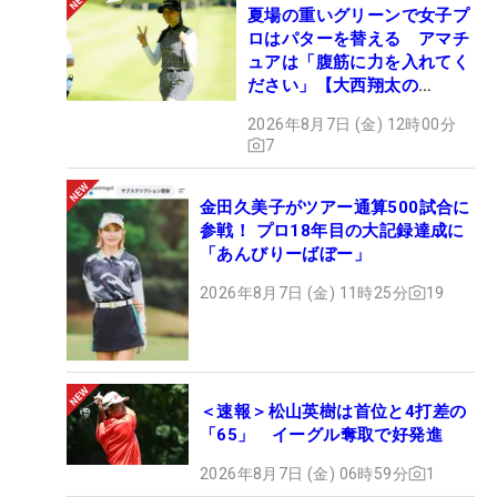
夏場の重いグリーンで女子プ
ロはパターを替える アマチ
ュアは「腹筋に力を入れてく
ださい」【大西翔太の
HOTSHOT】
2026年8月7日 (金) 12時00分
7
金田久美子がツアー通算500試合に
参戦！ プロ18年目の大記録達成に
「あんびりーばぼー」
2026年8月7日 (金) 11時25分
19
＜速報＞松山英樹は首位と4打差の
「65」 イーグル奪取で好発進
2026年8月7日 (金) 06時59分
1