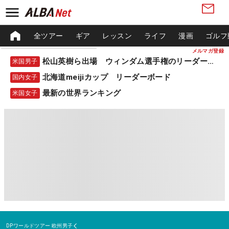
全ツアー
ギア
レッスン
ライフ
漫画
ゴルフ
メルマガ登録
松山英樹ら出場 ウィンダム選手権のリーダーボード
米国男子
北海道meijiカップ リーダーボード
国内女子
最新の世界ランキング
米国女子
DPワールドツアー
欧州男子