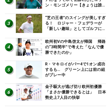
ン・モンゴメリー【きょうは誰の
誕生日？】
“芝の王者”のスイングが美しすぎ
3
る！ ロジャー・フェデラーが
「新しい趣味」としてゴルフに挑
戦中！
欧州初Vの中島啓太が帰国 帰路
4
の“3時間半”で考えた「なんで優
勝できたのか」
R・マキロイがパー4で1オン成功
5
するも… グリーン上には前の組
がプレー中
金子駆大が逃げ切り欧州初優勝
6
「まさか優勝できるとは」 日本
勢史上7人目の快挙