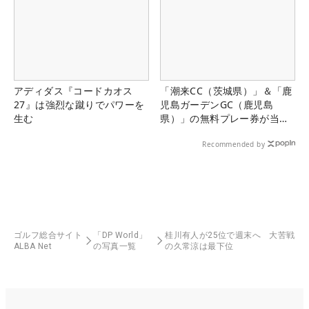
アディダス『コードカオス
「潮来CC（茨城県）」＆「鹿
27』は強烈な蹴りでパワーを
児島ガーデンGC（鹿児島
生む
県）」の無料プレー券が当た
る！！
Recommended by
ゴルフ総合サイト
「DP World」
桂川有人が25位で週末へ 大苦戦
ALBA Net
の写真一覧
の久常涼は最下位