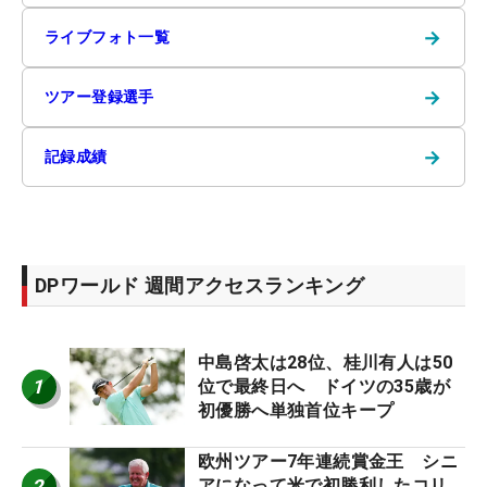
→
ライブフォト一覧
→
ツアー登録選手
→
記録成績
DPワールド 週間アクセスランキング
中島啓太は28位、桂川有人は50
1
位で最終日へ ドイツの35歳が
初優勝へ単独首位キープ
欧州ツアー7年連続賞金王 シニ
2
アになって米で初勝利したコリ