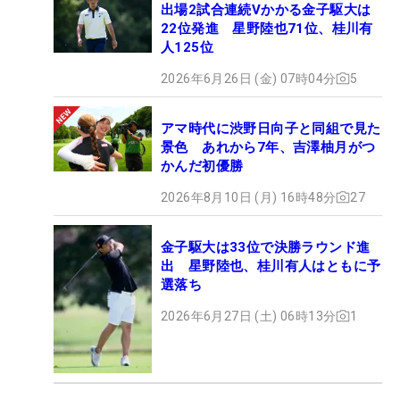
出場2試合連続Vかかる金子駆大は
22位発進 星野陸也71位、桂川有
人125位
2026年6月26日 (金) 07時04分
5
アマ時代に渋野日向子と同組で見た
景色 あれから7年、吉澤柚月がつ
かんだ初優勝
2026年8月10日 (月) 16時48分
27
金子駆大は33位で決勝ラウンド進
出 星野陸也、桂川有人はともに予
選落ち
2026年6月27日 (土) 06時13分
1