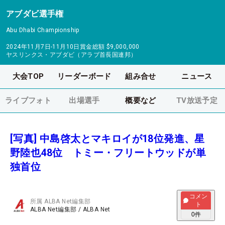
アブダビ選手権
Abu Dhabi Championship
2024年11月7日-11月10日
賞金総額
$9,000,000
ヤスリンクス・アブダビ（アラブ首長国連邦）
大会TOP
リーダーボード
組み合せ
ニュース
ライブフォト
出場選手
概要など
TV放送予定
[写真] 中島啓太とマキロイが18位発進、星
野陸也48位 トミー・フリートウッドが単
独首位
コメン
所属
ALBA Net編集部
ト
ALBA Net編集部
/
ALBA Net
0
件