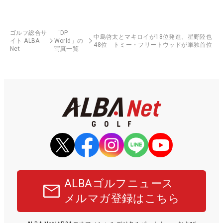
ゴルフ総合サ
「DP
中島啓太とマキロイが18位発進、星野陸也
イト ALBA
World」の
48位 トミー・フリートウッドが単独首位
Net
写真一覧
ALBAゴルフニュース
メルマガ登録はこちら