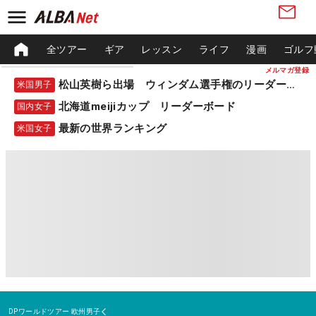
全ツアー
ギア
レッスン
ライフ
漫画
ゴルフ
メルマガ登録
松山英樹ら出場 ウィンダム選手権のリーダーボード
米国男子
北海道meijiカップ リーダーボード
国内女子
最新の世界ランキング
米国女子
DPワールドツアー
欧州男子