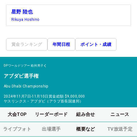
星野 陸也
Rikuya Hoshino
賞金ランキング
年間日程
ポイント・成績
DPワールドツアー
欧州男子
アブダビ選手権
Abu Dhabi Championship
2024年11月7日-11月10日
賞金総額
$9,000,000
ヤスリンクス・アブダビ（アラブ首長国連邦）
大会TOP
リーダーボード
組み合せ
ニュース
ライブフォト
出場選手
概要など
TV放送予定