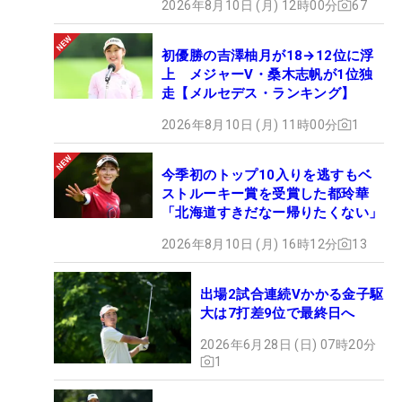
2026年8月10日 (月) 12時00分
67
初優勝の吉澤柚月が18→12位に浮
上 メジャーV・桑木志帆が1位独
走【メルセデス・ランキング】
2026年8月10日 (月) 11時00分
1
今季初のトップ10入りを逃すもベ
ストルーキー賞を受賞した都玲華
「北海道すきだなー帰りたくない」
2026年8月10日 (月) 16時12分
13
出場2試合連続Vかかる金子駆
大は7打差9位で最終日へ
2026年6月28日 (日) 07時20分
1