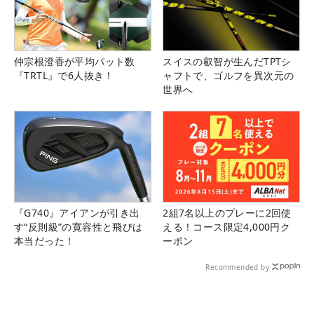
仲宗根澄香が平均パット数
スイスの叡智が生んだTPTシ
『TRTL』で6人抜き！
ャフトで、ゴルフを異次元の
世界へ
『G740』アイアンが引き出
2組7名以上のプレーに2回使
す“反則級”の寛容性と飛びは
える！コース限定4,000円ク
本当だった！
ーポン
Recommended by