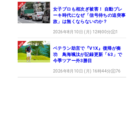
女子プロも相次ぎ被害！ 自動ブレ
ーキ時代になぜ「信号待ちの追突事
故」は無くならないのか？
2026年8月10日 (月) 12時00分
1
ベテラン助言で『V1X』復帰が奏
功 鳥海颯汰が記録更新「63」で
今季ツアー外3勝目
2026年8月10日 (月) 16時44分
76