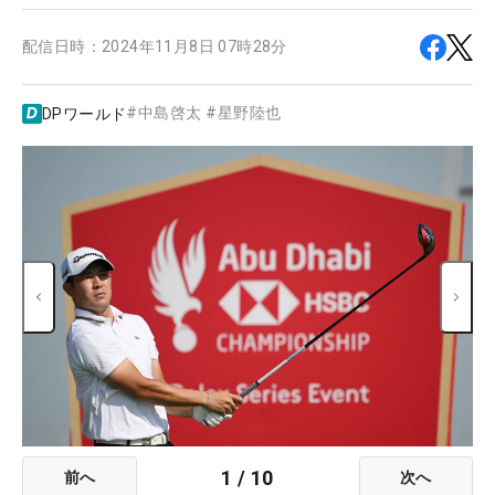
配信日時：
2024年11月8日 07時28分
#
中島啓太
#
星野陸也
DPワールド
1
/
10
前へ
次へ