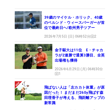
39歳のマイケル・ホリック、40歳
のベルンド・ウィースバーガーが首
位で最終日ヘ/欧州男子ツアー
2026年7月5日 (日) 06時52分
2
金子駆大は11位 E・チャカ
ラが2連勝で通算3勝目、全英
出場権も獲得
2026年6月29日 (月) 06時30分
1
飛ばない人は「左カカト体重」が原
因だった！ まだまだ260y飛ばす森
田理香子が考える、飛距離アップの
新常識