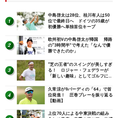
中島啓太は28位、桂川有人は50
1
位で最終日へ ドイツの35歳が
初優勝へ単独首位キープ
欧州初Vの中島啓太が帰国 帰路
2
の“3時間半”で考えた「なんで優
勝できたのか」
“芝の王者”のスイングが美しすぎ
3
る！ ロジャー・フェデラーが
「新しい趣味」としてゴルフに挑
戦中！
久常涼が9バーディの「64」で首
4
位発進！ 圧巻プレーを振り返る
【動画】
上位70人による中東決戦の組み