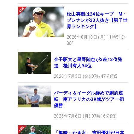
松山英樹は24位キープ M・
ブレナンが23人抜き【男子世
界ランキング】
2026年8月10日 (月) 11時51分
1
金子駆大と星野陸也が3差12位発
進 桂川有人94位
2026年7月3日 (金) 07時47分
5
バーディ＆イーグル締めで劇的逆
転 南アフリカの39歳がツアー初
優勝
2026年7月6日 (月) 07時16分
1
「趣味：かき氷」 吉田優利が日本