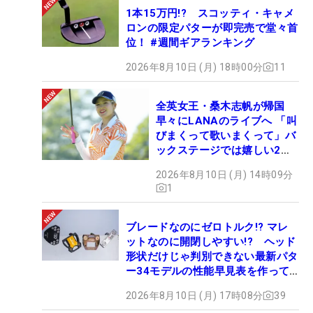
1本15万円!? スコッティ・キャメ
ロンの限定パターが即完売で堂々首
位！ #週間ギアランキング
2026年8月10日 (月) 18時00分
11
全英女王・桑木志帆が帰国
早々にLANAのライブへ 「叫
びまくって歌いまくって」バ
ックステージでは嬉しい2シ
ョットも！
2026年8月10日 (月) 14時09分
1
ブレードなのにゼロトルク!? マレ
ットなのに開閉しやすい!? ヘッド
形状だけじゃ判別できない最新パタ
ー34モデルの性能早見表を作って
みた #ギアカタログ2026
2026年8月10日 (月) 17時08分
39