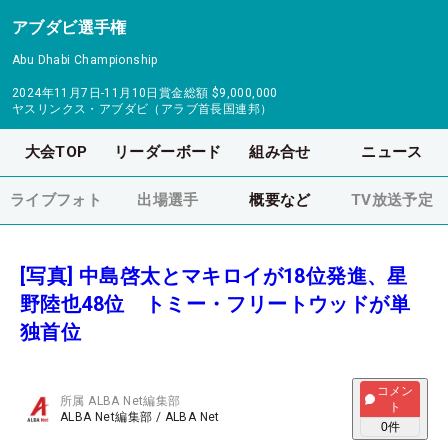
アブダビ選手権
Abu Dhabi Championship
2024年11月7日-11月10日
賞金総額
$9,000,000
ヤスリンクス・アブダビ（アラブ首長国連邦）
大会TOP
リーダーボード
組み合せ
ニュース
ライブフォト
出場選手
概要など
TV放送予定
[写真] 中島啓太とマキロイが18位発進、星
野陸也48位 トミー・フリートウッドが単
独首位
コメン
所属
ALBA Net編集部
ト
ALBA Net編集部
/
ALBA Net
0
件