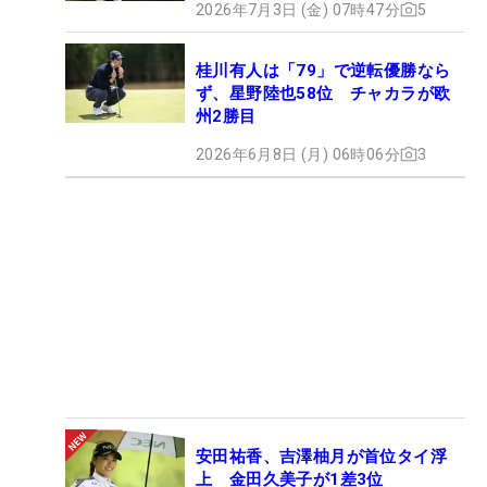
2026年7月3日 (金) 07時47分
5
桂川有人は「79」で逆転優勝なら
ず、星野陸也58位 チャカラが欧
州2勝目
2026年6月8日 (月) 06時06分
3
安田祐香、吉澤柚月が首位タイ浮
上 金田久美子が1差3位