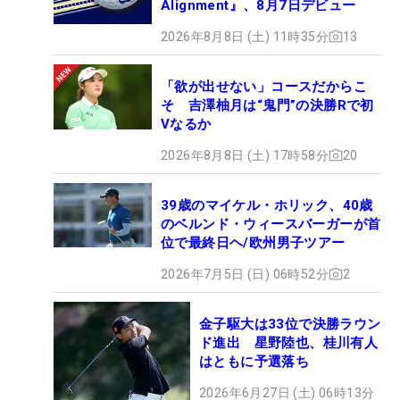
Alignment』、8月7日デビュー
2026年8月8日 (土) 11時35分
13
「欲が出せない」コースだからこ
そ 吉澤柚月は“鬼門”の決勝Rで初
Vなるか
2026年8月8日 (土) 17時58分
20
39歳のマイケル・ホリック、40歳
のベルンド・ウィースバーガーが首
位で最終日ヘ/欧州男子ツアー
2026年7月5日 (日) 06時52分
2
金子駆大は33位で決勝ラウン
ド進出 星野陸也、桂川有人
はともに予選落ち
2026年6月27日 (土) 06時13分