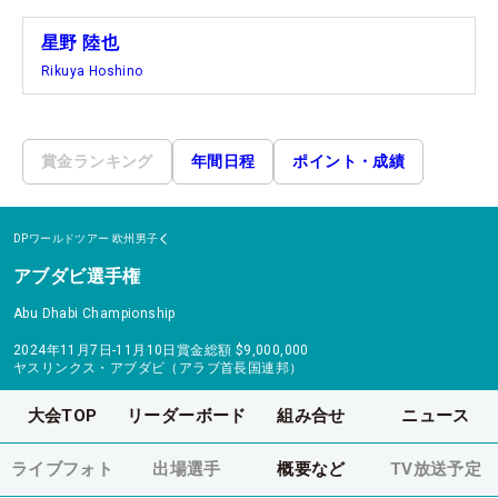
星野 陸也
Rikuya Hoshino
賞金ランキング
年間日程
ポイント・成績
DPワールドツアー
欧州男子
アブダビ選手権
Abu Dhabi Championship
2024年11月7日-11月10日
賞金総額
$9,000,000
ヤスリンクス・アブダビ（アラブ首長国連邦）
大会TOP
リーダーボード
組み合せ
ニュース
ライブフォト
出場選手
概要など
TV放送予定