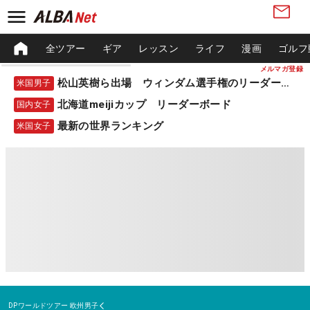
全ツアー
ギア
レッスン
ライフ
漫画
ゴルフ
メルマガ登録
松山英樹ら出場 ウィンダム選手権のリーダーボード
米国男子
北海道meijiカップ リーダーボード
国内女子
最新の世界ランキング
米国女子
DPワールドツアー
欧州男子