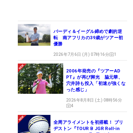
バーディ＆イーグル締めで劇的逆
転 南アフリカの39歳がツアー初
優勝
2026年7月6日 (月) 07時16分
1
2006年発売の『ツアーAD
PT』が再び脚光 脇元華、
穴井詩も投入「初速が強くな
った感じ」
2026年8月8日 (土) 08時56分
4
全周アライメントを初搭載！ ブリ
ヂストン『TOUR B JGR Roll-in