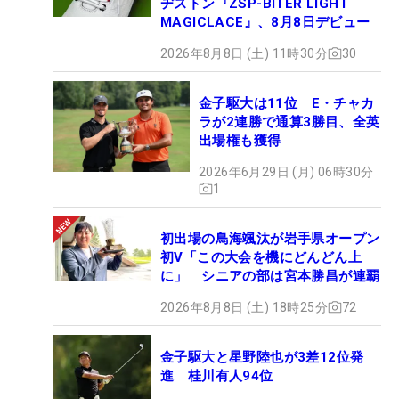
ヂストン『ZSP-BITER LIGHT
MAGICLACE』、8月8日デビュー
2026年8月8日 (土) 11時30分
30
金子駆大は11位 E・チャカ
ラが2連勝で通算3勝目、全英
出場権も獲得
2026年6月29日 (月) 06時30分
1
初出場の鳥海颯汰が岩手県オープン
初V「この大会を機にどんどん上
に」 シニアの部は宮本勝昌が連覇
2026年8月8日 (土) 18時25分
72
金子駆大と星野陸也が3差12位発
進 桂川有人94位