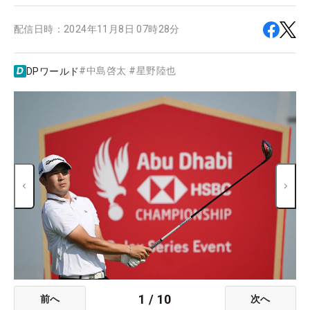
配信日時：
2024年11月8日 07時28分
#
中島啓太
#
星野陸也
DPワールド
1
/
10
前へ
次へ