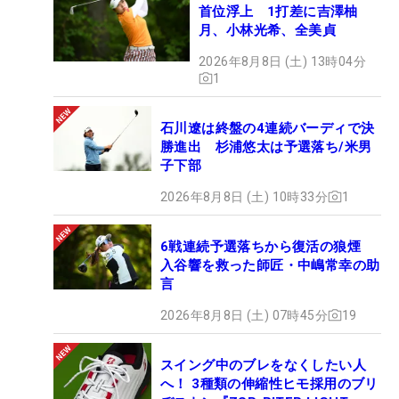
首位浮上 1打差に吉澤柚
月、小林光希、全美貞
2026年8月8日 (土) 13時04分
1
石川遼は終盤の4連続バーディで決
勝進出 杉浦悠太は予選落ち/米男
子下部
2026年8月8日 (土) 10時33分
1
6戦連続予選落ちから復活の狼煙
入谷響を救った師匠・中嶋常幸の助
言
2026年8月8日 (土) 07時45分
19
スイング中のブレをなくしたい人
へ！ 3種類の伸縮性ヒモ採用のブリ