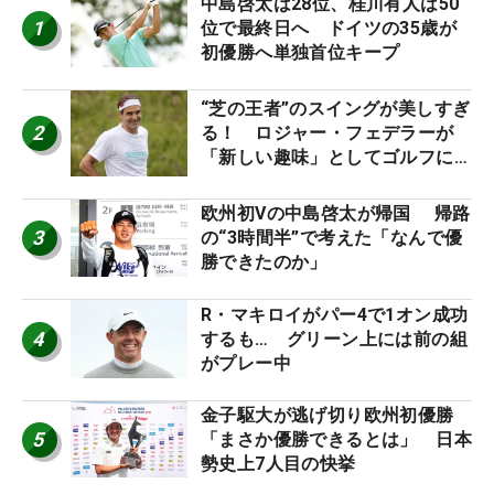
中島啓太は28位、桂川有人は50
1
位で最終日へ ドイツの35歳が
初優勝へ単独首位キープ
“芝の王者”のスイングが美しすぎ
2
る！ ロジャー・フェデラーが
「新しい趣味」としてゴルフに挑
戦中！
欧州初Vの中島啓太が帰国 帰路
3
の“3時間半”で考えた「なんで優
勝できたのか」
R・マキロイがパー4で1オン成功
4
するも… グリーン上には前の組
がプレー中
金子駆大が逃げ切り欧州初優勝
5
「まさか優勝できるとは」 日本
勢史上7人目の快挙