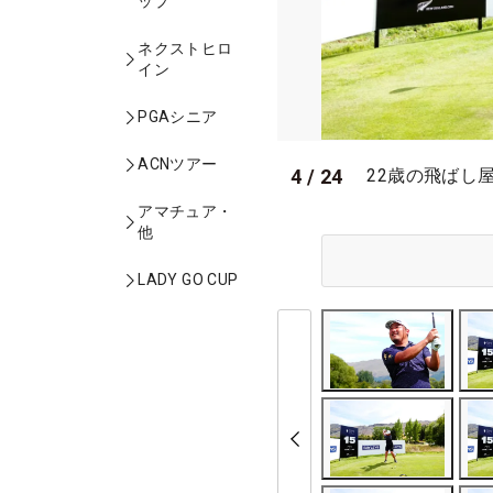
ップ
ネクストヒロ
イン
PGAシニア
ACNツアー
4
/
24
22歳の飛ばし
アマチュア・
他
LADY GO CUP