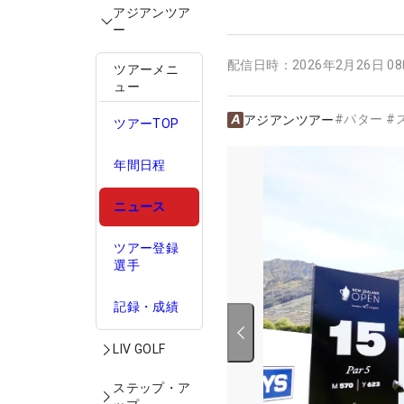
アジアンツア
ー
配信日時：
2026年2月26日 0
ツアーメニ
ュー
#
パター
#
アジアンツアー
ツアーTOP
年間日程
ニュース
ツアー登録
選手
記録・成績
LIV GOLF
ステップ・ア