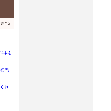
放送予定
4本を
季初戦
められ