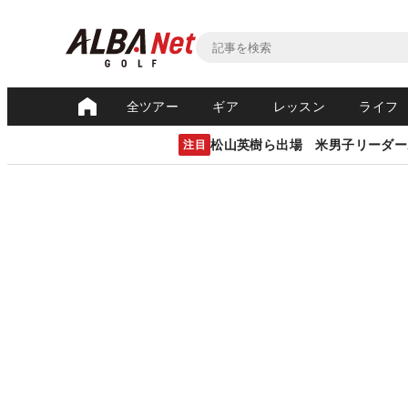
全ツアー
ギア
レッスン
ライフ
松山英樹ら出場 米男子リーダー
注目