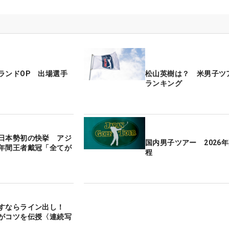
ランドOP 出場選手
松山英樹は？ 米男子ツ
ランキング
日本勢初の快挙 アジ
国内男子ツアー 2026
年間王者戴冠「全てが
程
出すならライン出し！
がコツを伝授〈連続写