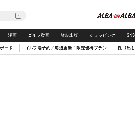
漫画
ゴルフ動画
雑誌出版
ショッピング
SN
ボード
ゴルフ場予約／毎週更新！限定優待プラン
削り出