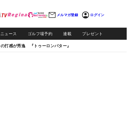
メルマガ登録
ログイン
Sニュース
ゴルフ場予約
連載
プレゼント
しの打感が秀逸 『トゥーロンパター』