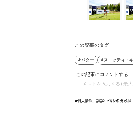
この記事のタグ
#パター
#スコッティ・