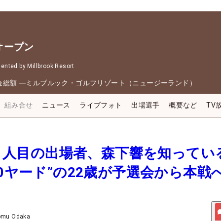
オープン
nted by Millbrook Resort
金総額
―
ミルブルック・ゴルフリゾート（ニュージーランド）
組み合せ
ニュース
ライブフォト
出場選手
概要など
TV
勢21人目の出場者、森下響を知ってい
10ヤード”の22歳が予選会から本戦
omu Odaka