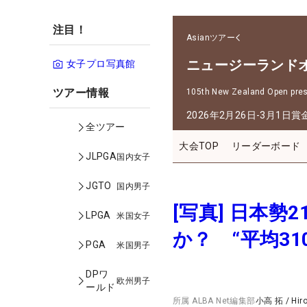
注目！
Asianツアー
ニュージーランド
女子プロ写真館
ツアー情報
105th New Zealand Open prese
2026年2月26日-3月1日
賞
全ツアー
大会TOP
リーダーボード
JLPGA
国内女子
JGTO
国内男子
[写真] 日本
LPGA
米国女子
か？ “平均3
PGA
米国男子
DPワ
欧州男子
ールド
所属
ALBA Net編集部
小高 拓
/
Hir