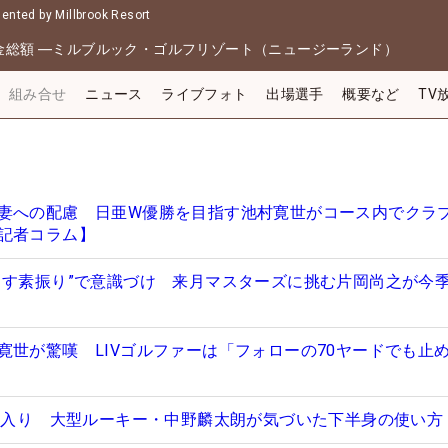
nted by Millbrook Resort
金総額
―
ミルブルック・ゴルフリゾート（ニュージーランド）
組み合せ
ニュース
ライブフォト
出場選手
概要など
TV
妻への配慮 日亜W優勝を目指す池村寛世がコース内でクラブ
記者コラム】
出す素振り”で意識づけ 来月マスターズに挑む片岡尚之が今
寛世が驚嘆 LIVゴルファーは「フォローの70ヤードでも止
10入り 大型ルーキー・中野麟太朗が気づいた下半身の使い方