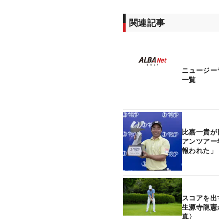
関連記事
ニュージー
一覧
比嘉一貴が
アンツアー
報われた」
スコアを
生源寺龍憲
真〉