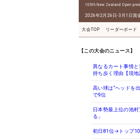
105th New Zealand Open prese
2026年2月26日-3月1日
賞
大会TOP
リーダーボード
【この大会のニュース】
異なるカート事情と
持ち歩く理由【現地
高い球は“ヘッドを
で9位
日本勢最上位の池村
る」
初日81位→トップ