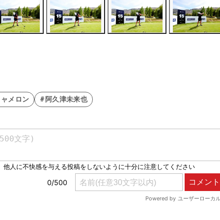
キャメロン
#阿久津未来也