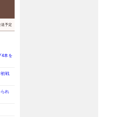
放送予定
4本を
季初戦
められ