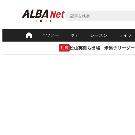
全ツアー
ギア
レッスン
ライフ
松山英樹ら出場 米男子リーダー
注目