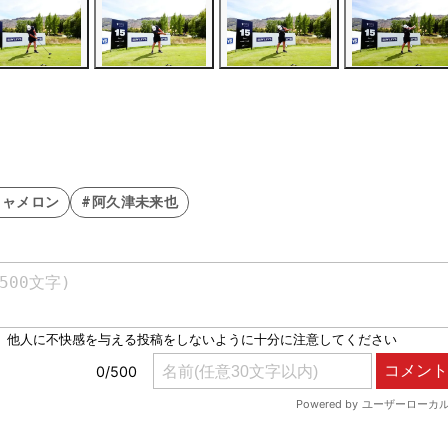
キャメロン
#阿久津未来也