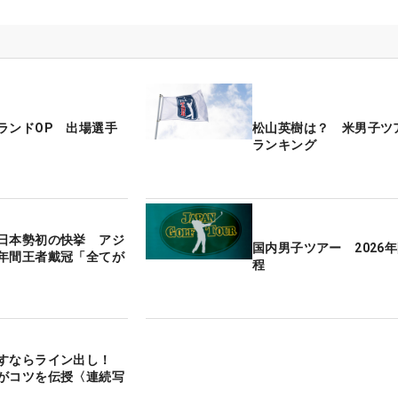
ランドOP 出場選手
松山英樹は？ 米男子ツ
ランキング
日本勢初の快挙 アジ
国内男子ツアー 2026
年間王者戴冠「全てが
程
出すならライン出し！
がコツを伝授〈連続写