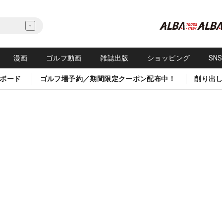
漫画
ゴルフ動画
雑誌出版
ショッピング
SN
ボード
ゴルフ場予約／期間限定クーポン配布中！
削り出