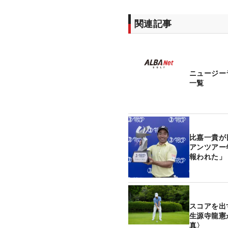
関連記事
ニュージー
一覧
比嘉一貴が
アンツアー
報われた」
スコアを
生源寺龍憲
真〉