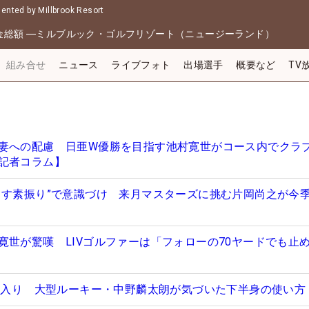
nted by Millbrook Resort
金総額
―
ミルブルック・ゴルフリゾート（ニュージーランド）
組み合せ
ニュース
ライブフォト
出場選手
概要など
TV
妻への配慮 日亜W優勝を目指す池村寛世がコース内でクラブ
記者コラム】
出す素振り”で意識づけ 来月マスターズに挑む片岡尚之が今
寛世が驚嘆 LIVゴルファーは「フォローの70ヤードでも止
10入り 大型ルーキー・中野麟太朗が気づいた下半身の使い方