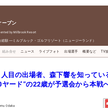
オープン
nted by Millbrook Resort
金総額
―
ミルブルック・ゴルフリゾート（ニュージーランド）
組み合せ
ニュース
ライブフォト
出場選手
概要など
TV
勢21人目の出場者、森下響を知ってい
10ヤード”の22歳が予選会から本戦
omu Odaka