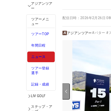
アジアンツア
ー
配信日時：
2026年2月26日 0
ツアーメニ
ュー
#
パター
#
アジアンツアー
ツアーTOP
年間日程
ニュース
ツアー登録
選手
記録・成績
LIV GOLF
ステップ・ア