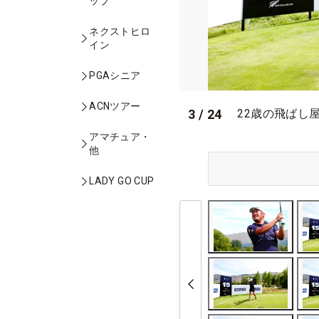
ップ
ネクストヒロ
イン
PGAシニア
ACNツアー
3
/
24
22歳の飛ばし
アマチュア・
他
LADY GO CUP