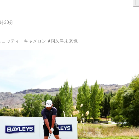
8時30分
スコッティ・キャメロン
#
阿久津未来也