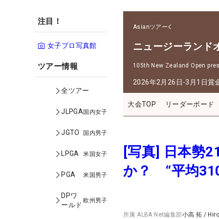
注目！
Asianツアー
ニュージーランド
女子プロ写真館
ツアー情報
105th New Zealand Open prese
2026年2月26日-3月1日
賞
全ツアー
大会TOP
リーダーボード
JLPGA
国内女子
JGTO
国内男子
[写真] 日本
LPGA
米国女子
か？ “平均3
PGA
米国男子
DPワ
欧州男子
ールド
所属
ALBA Net編集部
小高 拓
/
Hir