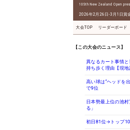
105th New Zealand Open prese
2026年2月26日-3月1日
賞
大会TOP
リーダーボード
【この大会のニュース】
異なるカート事情と
持ち歩く理由【現地
高い球は“ヘッドを
で9位
日本勢最上位の池村
る」
初日81位→トップ