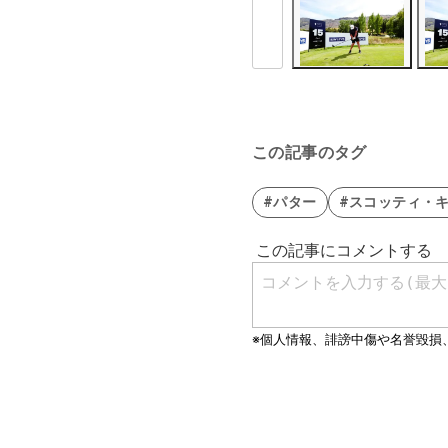
この記事のタグ
#パター
#スコッティ・