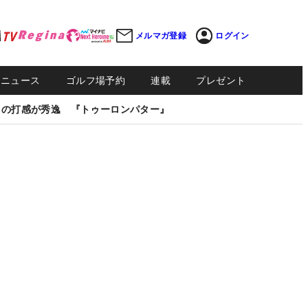
メルマガ登録
ログイン
Sニュース
ゴルフ場予約
連載
プレゼント
しの打感が秀逸 『トゥーロンパター』