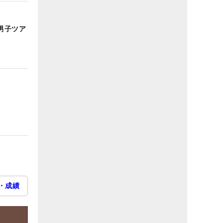
男子ツア
・成績