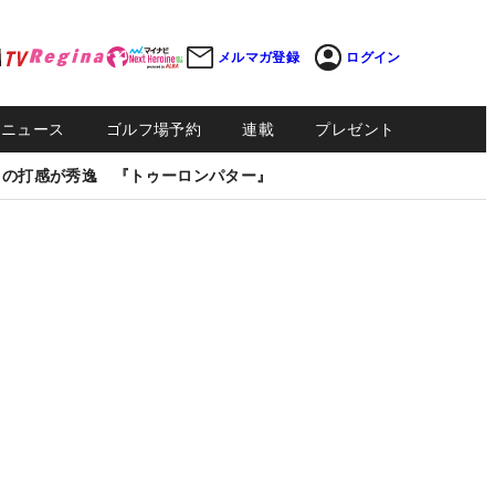
メルマガ登録
ログイン
Sニュース
ゴルフ場予約
連載
プレゼント
しの打感が秀逸 『トゥーロンパター』