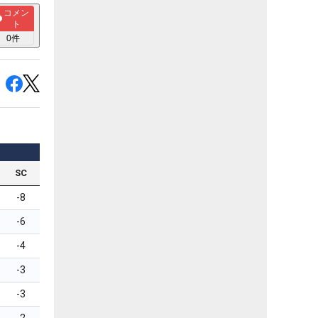
コメン
ト
0
件
SC
-8
-6
-4
-3
-3