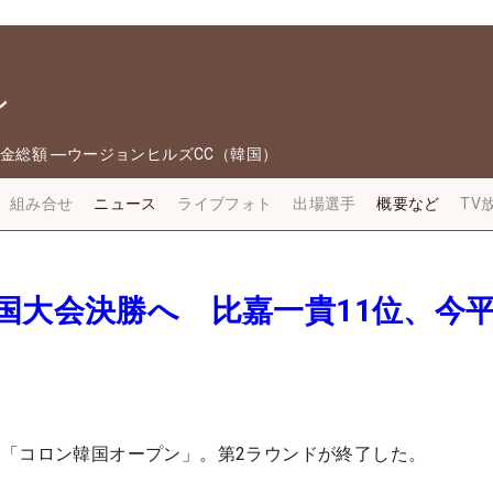
ン
金総額
―
ウージョンヒルズCC（韓国）
組み合せ
ニュース
ライブフォト
出場選手
概要など
TV
国大会決勝へ 比嘉一貴11位、今
「コロン韓国オープン」。第2ラウンドが終了した。