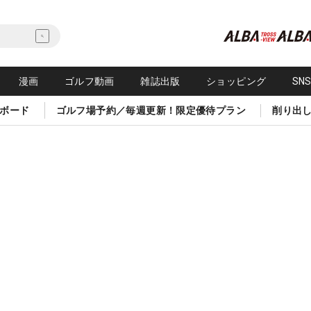
漫画
ゴルフ動画
雑誌出版
ショッピング
SN
ボード
ゴルフ場予約／毎週更新！限定優待プラン
削り出