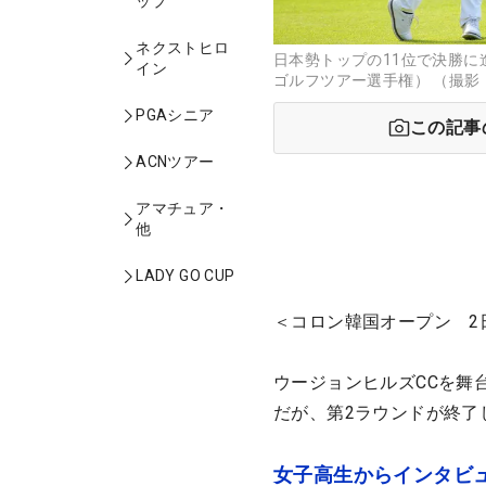
ップ
ネクストヒロ
日本勢トップの11位で決勝に
イン
ゴルフツアー選手権） （撮影
PGAシニア
この記事
ACNツアー
アマチュア・
他
LADY GO CUP
＜コロン韓国オープン 2日
ウージョンヒルズCCを舞
だが、第2ラウンドが終了
女子高生からインタビ