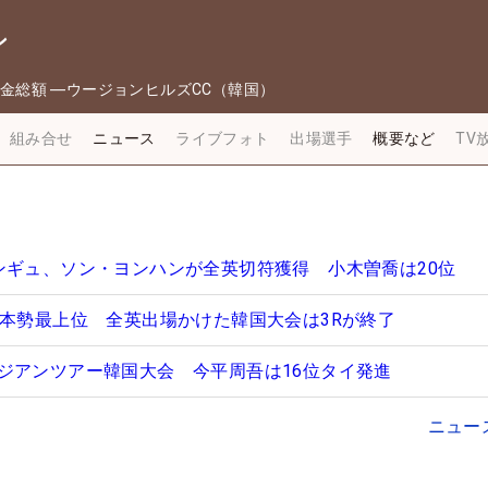
ン
金総額
―
ウージョンヒルズCC（韓国）
組み合せ
ニュース
ライブフォト
出場選手
概要など
TV
ンギュ、ソン・ヨンハンが全英切符獲得 小木曽喬は20位
日本勢最上位 全英出場かけた韓国大会は3Rが終了
ジアンツアー韓国大会 今平周吾は16位タイ発進
ニュー