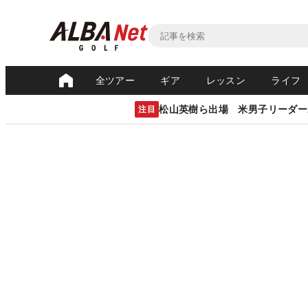
全ツアー
ギア
レッスン
ライフ
松山英樹ら出場 米男子リーダー
注目