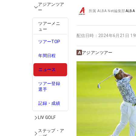
アジアンツア
ー
所属
ALBA Net編集部
ALBA
ツアーメニ
ュー
配信日時：
2024年6月21日 1
ツアーTOP
アジアンツアー
年間日程
ニュース
ツアー登録
選手
記録・成績
LIV GOLF
ステップ・ア