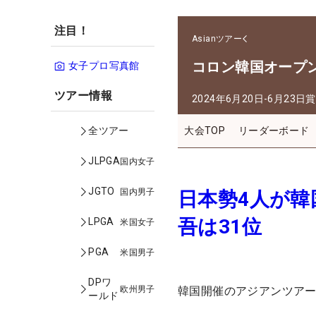
注目！
Asianツアー
コロン韓国オープ
女子プロ写真館
ツアー情報
2024年6月20日-6月23日
賞
大会TOP
リーダーボード
全ツアー
JLPGA
国内女子
JGTO
国内男子
日本勢4人が韓
吾は31位
LPGA
米国女子
PGA
米国男子
DPワ
欧州男子
韓国開催のアジアンツアー
ールド