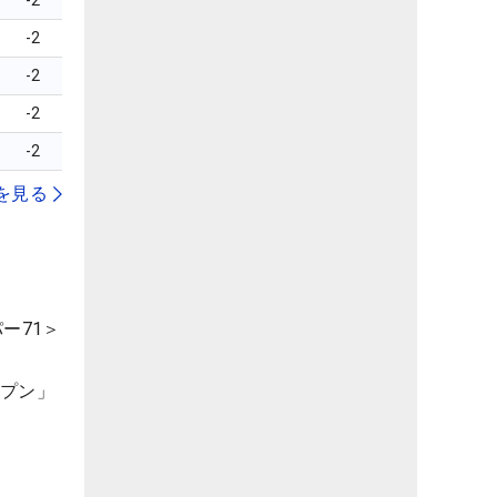
-2
-2
-2
-2
-2
を見る
ー71＞
ープン」