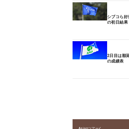
シブコら好
の初日結果
2日目は順
の成績表
Asianツアー