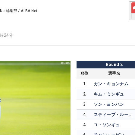
 Net編集部
/
ALBA Net
9時24分
Round
2
順位
選手名
1
カン・キョンナム
2
キム・ミンギュ
3
ソン・ヨンハン
4
スティーブ・ルートン
4
ユ・ソンギュ