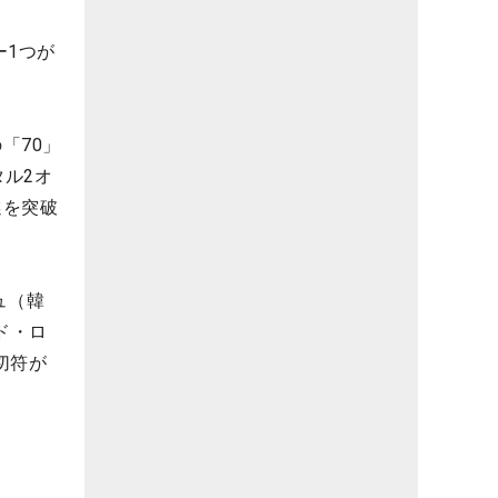
ー1つが
「70」
ル2オ
選を突破
ュ（韓
ド・ロ
切符が