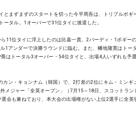
タイとまずまずのスタートを切った今平周吾は、トリプルボギ
。トータル。1オーバーで31位タイに後退した。
から11位タイに浮上したのは比嘉一貴。2バーディ・1ボギーの
ル1アンダーで決勝ラウンドに臨む。また、幡地隆寛はトータ
曽喬はトータル3オーバー・54位タイと、出場4人いずれも予
のカン・キョンナム（韓国）で、2打差の2位にキム・ミンギ
外メジャー「全英オープン」（7月15～18日、スコットラン
予選会も兼ねており、本大会の出場権がない上位2選手に全英