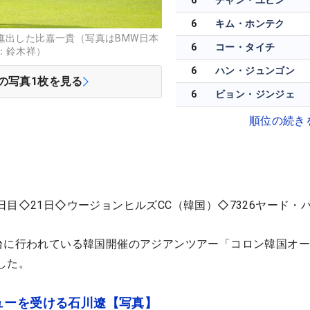
6
チャン・ユビン
6
キム・ホンテク
進出した比嘉一貴（写真はBMW日本
6
コー・タイチ
：鈴木祥）
6
ハン・ジュンゴン
の写真
1
枚を見る
6
ビョン・ジンジェ
順位の続き
目◇21日◇ウージョンヒルズCC（韓国）◇7326ヤード・パ
台に行われている韓国開催のアジアンツアー「コロン韓国オ
した。
ューを受ける石川遼【写真】