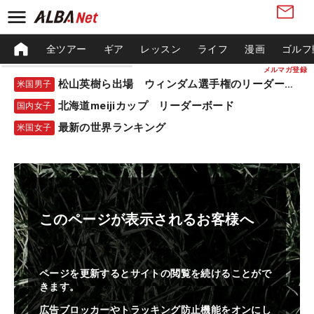
全ツアー
ギア
レッスン
ライフ
漫画
ゴルフ
メルマガ登録
松山英樹ら出場 ウィンダム選手権のリーダーボード
米国男子
北海道meijiカップ リーダーボード
国内女子
最新の世界ランキング
米国女子
このページが表示されるお客様へ
ページを更新するとサイトの閲覧を続けることがで
きます。
広告ブロッカーやトラッキング防止機能をオンにし