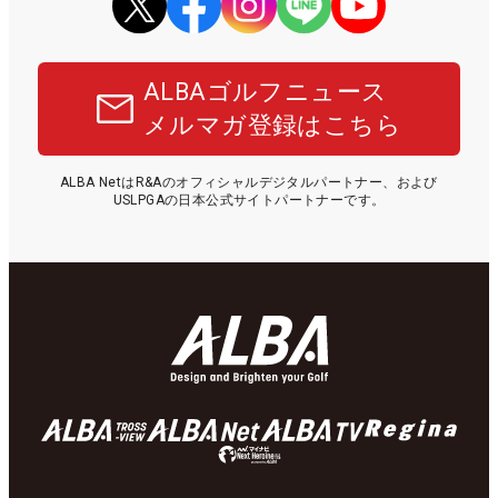
ALBAゴルフニュース
メルマガ登録はこちら
ALBA NetはR&Aのオフィシャルデジタルパートナー、および
USLPGAの日本公式サイトパートナーです。