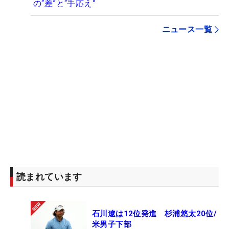
の“差”と“手応え”
ニュース一覧
読まれています
石川遼は12位発進 杉浦悠太20位/
米男子下部