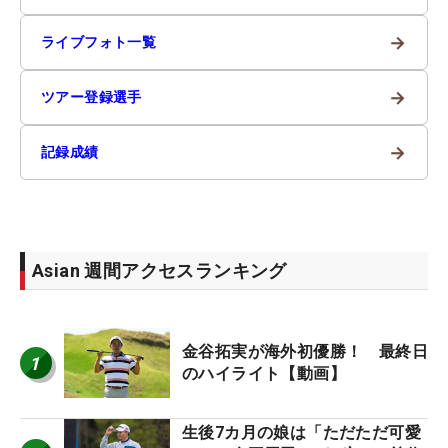
→
ライブフォト一覧
→
ツアー登録選手
→
記録成績
Asian 週間アクセスランキング
金谷拓実が海外初優勝！ 最終日
1
のハイライト【動画】
生後7カ月の娘は「ただただ可愛