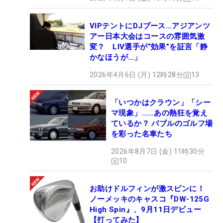
VIPテントにDJブース…アジアンツ
アー日本大会はコースの雰囲気激
変？ LIV選手が“効果”を証言「静
かなほうが…」
2026年4月6日 (月) 12時28分
13
「いつかはクラウン」「シー
マ現象」……あの熱狂を覚え
ているか？ バブルのゴルフ場
を彩った名車たち
2026年8月7日 (金) 11時30分
10
お助けドルフィンが激スピンに！
ノーメッキのキャスコ『DW-125G
High Spin』、9月11日デビュー
【打ってみた】