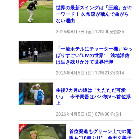
世界の最新スイングは「圧縮」がキ
ーワード！ 久常涼が飛んで曲がら
ない理由
2026年8月7日 (金) 12時00分
35
「一流ホテルにチャーター機」やっ
ぱりすごい“LIVの世界” 浅地洋佑
は生き残りかけて世界行脚
2026年4月5日 (日) 17時21分
14
生後7カ月の娘は「ただただ可愛
い」 今平周吾はパパ初Vへ首位浮
上
2026年4月5日 (日) 07時00分
1
首位発進もグリーン上での開
眼も“10年ぶり” 金田久美子