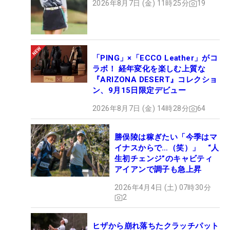
2026年8月7日 (金) 11時25分
19
「PING」×「ECCO Leather」がコ
ラボ！ 経年変化を楽しむ上質な
『ARIZONA DESERT』コレクショ
ン、9月15日限定デビュー
2026年8月7日 (金) 14時28分
64
勝俣陵は稼ぎたい「今季はマ
イナスからで…（笑）」 “人
生初チェンジ”のキャビティ
アイアンで調子も急上昇
2026年4月4日 (土) 07時30分
2
ヒザから崩れ落ちたクラッチパット