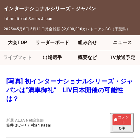
インターナショナルシリーズ・ジャパン
International Series Japan
2025年5月8日-5月11日
賞金総額
$2,000,000
カレドニアンGC（千葉県）
大会TOP
リーダーボード
組み合せ
ニュース
ライブフォト
出場選手
概要など
TV放送予定
[写真] 初インターナショナルシリーズ・ジャ
パンは“満車御礼” LIV日本開催の可能性
は？
コメン
所属
ALBA Net編集部
ト
笠井 あかり
/
Akari Kasai
0
件