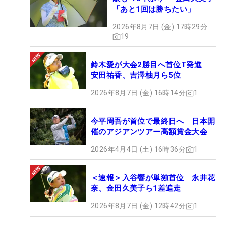
「あと1回は勝ちたい」
2026年8月7日 (金) 17時29分
19
鈴木愛が大会2勝目へ首位T発進
安田祐香、吉澤柚月ら5位
2026年8月7日 (金) 16時14分
1
今平周吾が首位で最終日へ 日本開
催のアジアンツアー高額賞金大会
2026年4月4日 (土) 16時36分
1
＜速報＞入谷響が単独首位 永井花
奈、金田久美子ら1差追走
2026年8月7日 (金) 12時42分
1