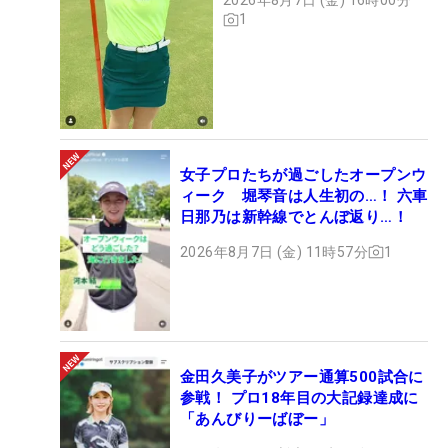
2026年8月7日 (金) 16時00分
1
女子プロたちが過ごしたオープンウ
ィーク 堀琴音は人生初の…！ 六車
日那乃は新幹線でとんぼ返り…！
2026年8月7日 (金) 11時57分
1
金田久美子がツアー通算500試合に
参戦！ プロ18年目の大記録達成に
「あんびりーばぼー」