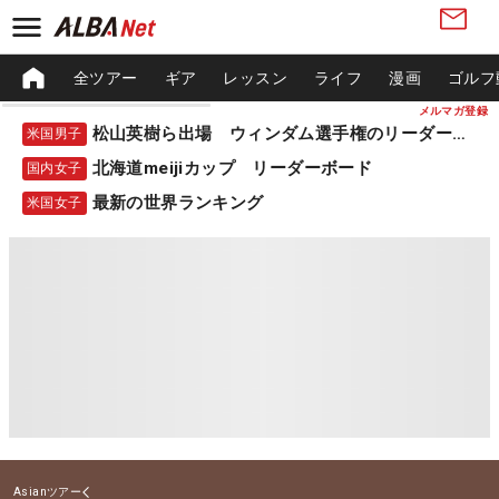
全ツアー
ギア
レッスン
ライフ
漫画
ゴルフ
メルマガ登録
松山英樹ら出場 ウィンダム選手権のリーダーボード
米国男子
北海道meijiカップ リーダーボード
国内女子
最新の世界ランキング
米国女子
Asianツアー