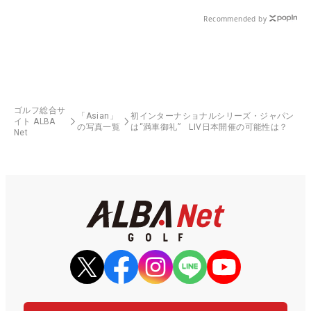
Recommended by
ゴルフ総合サ
「Asian」
初インターナショナルシリーズ・ジャパン
イト ALBA
の写真一覧
は“満車御礼” LIV日本開催の可能性は？
Net