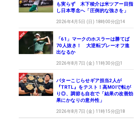
も実らず 木下稜介は米ツアー目指
し日本専念へ「圧倒的な強さを」
2026年4月5日 (日) 18時00分
14
「61」マークのホスラーは勝てば
70人抜き！ 大逆転プレーオフ進
出なるか
2026年8月7日 (金) 11時30分
1
パターこじらせギア担当2人が
『TRTL』をテスト！高MOIで転が
り◎、調節も自在で「結果の改善効
果にかなりの意外性」
2026年8月7日 (金) 11時15分
18