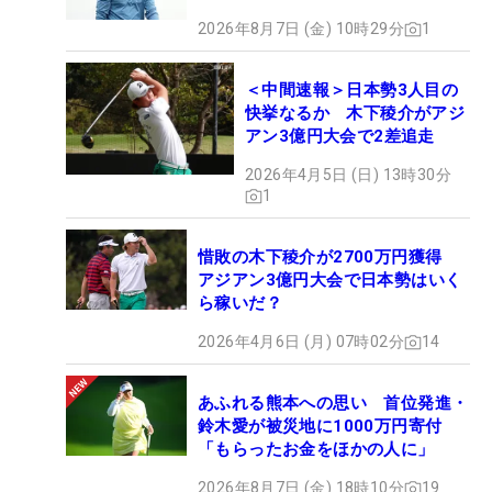
2026年8月7日 (金) 10時29分
1
＜中間速報＞日本勢3人目の
快挙なるか 木下稜介がアジ
アン3億円大会で2差追走
2026年4月5日 (日) 13時30分
1
惜敗の木下稜介が2700万円獲得
アジアン3億円大会で日本勢はいく
ら稼いだ？
2026年4月6日 (月) 07時02分
14
あふれる熊本への思い 首位発進・
鈴木愛が被災地に1000万円寄付
「もらったお金をほかの人に」
2026年8月7日 (金) 18時10分
19