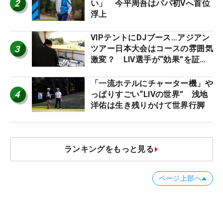
2
い」 今平周吾はパパ初Vへ首位
浮上
VIPテントにDJブース…アジアン
3
ツアー日本大会はコースの雰囲気
激変？ LIV選手が“効果”を証言
「静かなほうが…」
「一流ホテルにチャーター機」や
4
っぱりすごい“LIVの世界” 浅地
洋佑は生き残りかけて世界行脚
ランキングをもっと見る
ページ上部へ