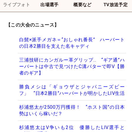
ライブフォト
出場選手
概要など
TV放送予定
【この大会のニュース】
白髭×派手メガネ＝“おしゃれ番長” ハーバート
の日本2勝目を支えた名キャディ
三浦技研にカンガルー革グリップ… “ギア通”ハ
ーバートは中古で見つけたC溝パターで即V【勝
者のギア】
勝負メシは「ギョウザとジャパニーズビー
フ」 “日本2勝目”ハーバートが明かしたLIV生活
杉浦悠太が2500万円獲得！ “ホスト国”の日本
勢はいくら稼いだ？
杉浦悠太はV争いも2位 優勝したLIV選手と