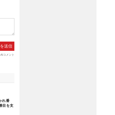
ゃれ番
勝目を支