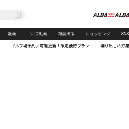
漫画
ゴルフ動画
雑誌出版
ショッピング
SN
ゴルフ場予約／毎週更新！限定優待プラン
削り出しの打