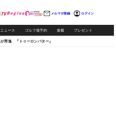
メルマガ登録
ログイン
Sニュース
ゴルフ場予約
連載
プレゼント
感が秀逸 『トゥーロンパター』