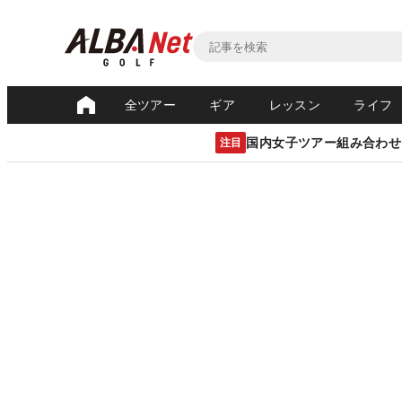
全ツアー
ギア
レッスン
ライフ
国内女子ツアー組み合わせ
注目