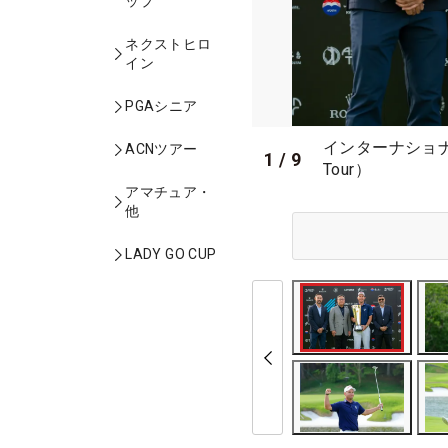
ップ
ネクストヒロ
イン
PGAシニア
インターナショナ
ACNツアー
1
/
9
Tour）
アマチュア・
他
LADY GO CUP