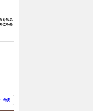
酒を飲み
10位を発
・成績