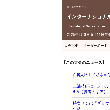
Asianツアー
インターナショナ
International Series Japan
2025年5月8日-5月11日
賞
大会TOP
リーダーボード
【この大会のニュース】
白髭×派手メガネ＝
三浦技研にカンガル
即V【勝者のギア】
勝負メシは「ギョウ
生活