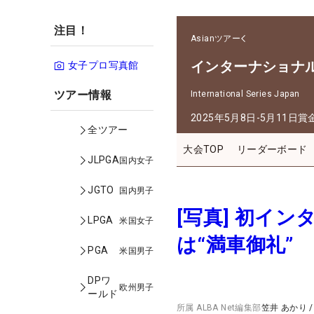
注目！
Asianツアー
インターナショナ
女子プロ写真館
ツアー情報
International Series Japan
2025年5月8日-5月11日
賞
全ツアー
大会TOP
リーダーボード
JLPGA
国内女子
JGTO
国内男子
[写真] 初イ
LPGA
米国女子
は“満車御礼”
PGA
米国男子
DPワ
欧州男子
ールド
所属
ALBA Net編集部
笠井 あかり