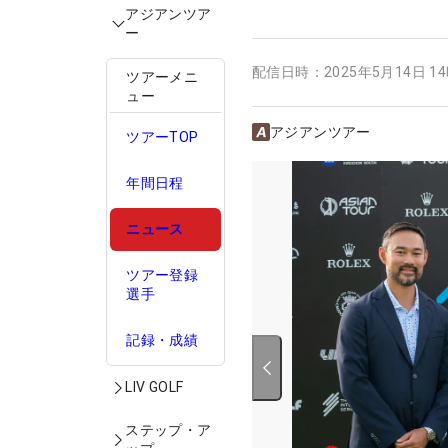
アジアンツア
ー
配信日時：
2025年5月14日 1
ツアーメニ
ュー
アジアンツアー
ツアーTOP
年間日程
ニュース
ツアー登録
選手
記録・成績
LIV GOLF
ステップ・ア