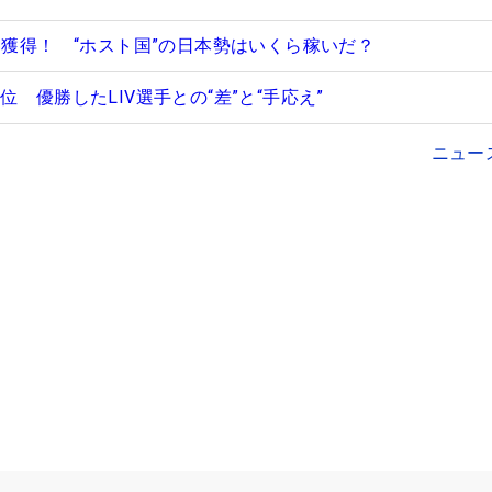
円獲得！ “ホスト国”の日本勢はいくら稼いだ？
位 優勝したLIV選手との“差”と“手応え”
ニュー