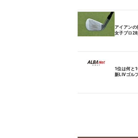
アイアンの
女子プロ2
1位は何と1
新LIVゴ