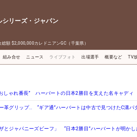
ルシリーズ・ジャパン
金総額
$2,000,000
カレドニアンGC（千葉県）
組み合せ
ニュース
ライブフォト
出場選手
概要など
TV
“おしゃれ番長” ハーバートの日本2勝目を支えた名キャディ
ー革グリップ… “ギア通”ハーバートは中古で見つけたC溝パ
ザとジャパニーズビーフ」 “日本2勝目”ハーバートが明かした