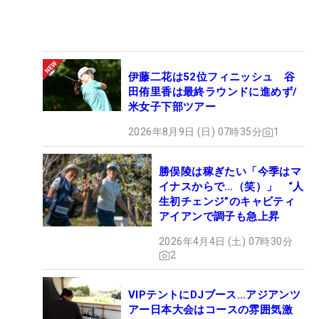
伊藤二花は52位フィニッシュ 谷
田侑里香は最終ラウンドに進めず/
米女子下部ツアー
2026年8月9日 (日) 07時35分
1
勝俣陵は稼ぎたい「今季はマ
イナスからで…（笑）」 “人
生初チェンジ”のキャビティ
アイアンで調子も急上昇
2026年4月4日 (土) 07時30分
2
VIPテントにDJブース…アジアンツ
アー日本大会はコースの雰囲気激