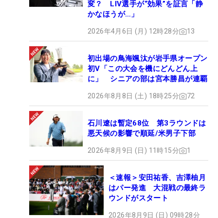
変？ LIV選手が“効果”を証言「静
かなほうが…」
2026年4月6日 (月) 12時28分
13
初出場の鳥海颯汰が岩手県オープン
初V「この大会を機にどんどん上
に」 シニアの部は宮本勝昌が連覇
2026年8月8日 (土) 18時25分
72
石川遼は暫定68位 第3ラウンドは
悪天候の影響で順延/米男子下部
2026年8月9日 (日) 11時15分
1
＜速報＞安田祐香、吉澤柚月
はパー発進 大混戦の最終ラ
ウンドがスタート
2026年8月9日 (日) 09時28分