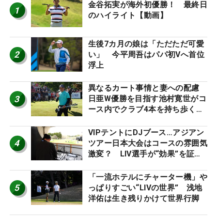
金谷拓実が海外初優勝！ 最終日
1
のハイライト【動画】
生後7カ月の娘は「ただただ可愛
2
い」 今平周吾はパパ初Vへ首位
浮上
異なるカート事情と妻への配慮
3
日亜W優勝を目指す池村寛世がコ
ース内でクラブ4本を持ち歩く理
由【現地記者コラム】
VIPテントにDJブース…アジアン
4
ツアー日本大会はコースの雰囲気
激変？ LIV選手が“効果”を証言
「静かなほうが…」
「一流ホテルにチャーター機」や
5
っぱりすごい“LIVの世界” 浅地
洋佑は生き残りかけて世界行脚