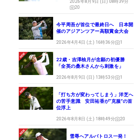
2026年8月9日 (日) 08時39分
20
今平周吾が首位で最終日へ 日本開
催のアジアンツアー高額賞金大会
2026年4月4日 (土) 16時36分
1
22歳・吉澤柚月が念願の初優勝
「全英の桑木さんから刺激を」
2026年8月9日 (日) 13時53分
1
「打ち方が変わってしまう」洋芝へ
の苦手意識 安田祐香が“克服”の首
位浮上
2026年8月8日 (土) 18時49分
20
雪辱へアルバトロス一発！