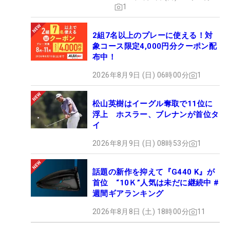
1
2組7名以上のプレーに使える！対
象コース限定4,000円分クーポン配
布中！
2026年8月9日 (日) 06時00分
1
松山英樹はイーグル奪取で11位に
浮上 ホスラー、ブレナンが首位タ
イ
2026年8月9日 (日) 08時53分
1
話題の新作を抑えて『G440 K』が
首位 “10Ｋ”人気は未だに継続中 #
週間ギアランキング
2026年8月8日 (土) 18時00分
11