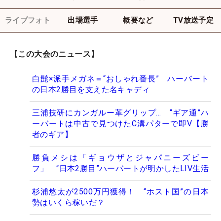
ライブフォト
出場選手
概要など
TV放送予定
【この大会のニュース】
白髭×派手メガネ＝“おしゃれ番長” ハーバート
の日本2勝目を支えた名キャディ
三浦技研にカンガルー革グリップ… “ギア通”ハ
ーバートは中古で見つけたC溝パターで即V【勝
者のギア】
勝負メシは「ギョウザとジャパニーズビー
フ」 “日本2勝目”ハーバートが明かしたLIV生活
杉浦悠太が2500万円獲得！ “ホスト国”の日本
勢はいくら稼いだ？