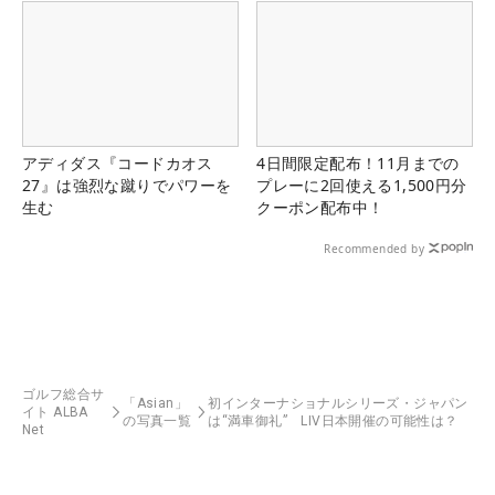
アディダス『コードカオス
4日間限定配布！11月までの
27』は強烈な蹴りでパワーを
プレーに2回使える1,500円分
生む
クーポン配布中！
Recommended by
ゴルフ総合サ
「Asian」
初インターナショナルシリーズ・ジャパン
イト ALBA
の写真一覧
は“満車御礼” LIV日本開催の可能性は？
Net