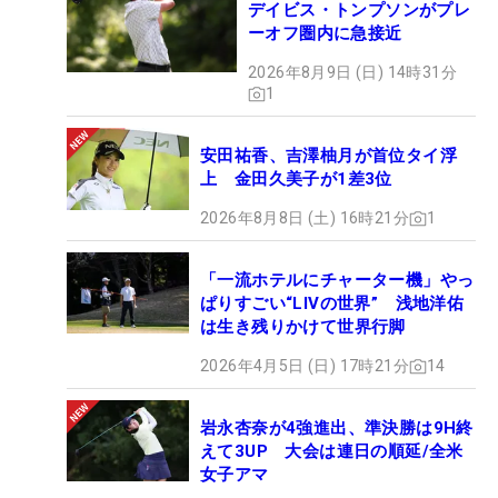
デイビス・トンプソンがプレ
ーオフ圏内に急接近
2026年8月9日 (日) 14時31分
1
安田祐香、吉澤柚月が首位タイ浮
上 金田久美子が1差3位
2026年8月8日 (土) 16時21分
1
「一流ホテルにチャーター機」やっ
ぱりすごい“LIVの世界” 浅地洋佑
は生き残りかけて世界行脚
2026年4月5日 (日) 17時21分
14
岩永杏奈が4強進出、準決勝は9H終
えて3UP 大会は連日の順延/全米
女子アマ