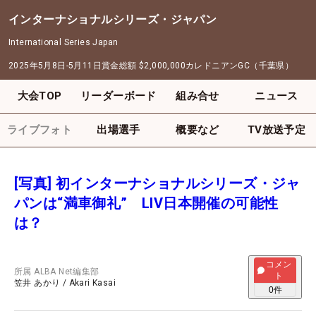
インターナショナルシリーズ・ジャパン
International Series Japan
2025年5月8日-5月11日
賞金総額
$2,000,000
カレドニアンGC（千葉県）
大会TOP
リーダーボード
組み合せ
ニュース
ライブフォト
出場選手
概要など
TV放送予定
[写真] 初インターナショナルシリーズ・ジャ
パンは“満車御礼” LIV日本開催の可能性
は？
コメン
所属
ALBA Net編集部
ト
笠井 あかり
/
Akari Kasai
0
件