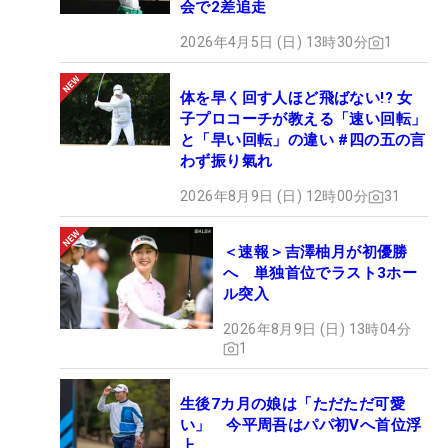
会で2差追走
2026年4月5日 (日) 13時30分
1
体を早く回す人ほど飛ばない!? 女
子プロコーチが教える「速い回転」
と「早い回転」の違い #四の五の言
わず振り氣れ
2026年8月9日 (日) 12時00分
31
＜速報＞吉澤柚月が初優勝
へ 単独首位でラスト3ホー
ル突入
2026年8月9日 (日) 13時04分
1
生後7カ月の娘は「ただただ可愛
い」 今平周吾はパパ初Vへ首位浮
上