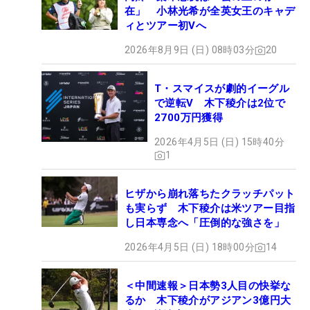
在」 小林光希が全英女王のキャデ
ィとツアー初Vへ
2026年8月9日 (日) 08時03分
20
T・スマイスが劇的イーグル
で逆転V 木下稜介は2位で
2700万円獲得
2026年4月5日 (日) 15時40分
1
ヒザから崩れ落ちたクラッチパット
も実らず 木下稜介は米ツアー目指
し日本専念へ「圧倒的な強さを」
2026年4月5日 (日) 18時00分
14
＜中間速報＞日本勢3人目の快挙な
るか 木下稜介がアジアン3億円大