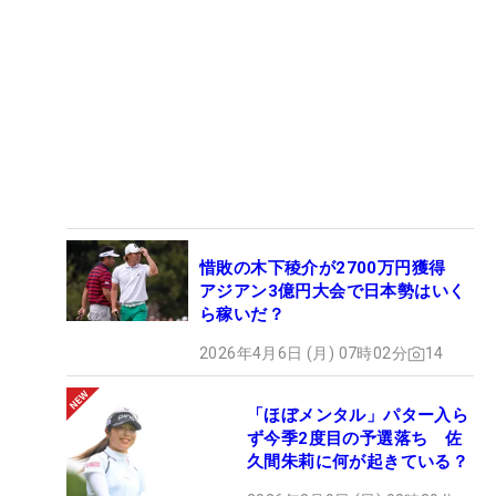
惜敗の木下稜介が2700万円獲得
アジアン3億円大会で日本勢はいく
ら稼いだ？
2026年4月6日 (月) 07時02分
14
「ほぼメンタル」パター入ら
ず今季2度目の予選落ち 佐
久間朱莉に何が起きている？