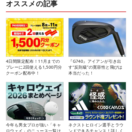
オススメの記事
4日間限定配布！11月までの
『G740』アイアンが引き出
プレーに2回使える1,500円分
す“反則級”の寛容性と飛びは
クーポン配布中！
本当だった！
今年も男女プロが強い「キャ
ネクストヒロイン選手とラウ
ロウェイ」のニュース一覧は
ンドできるチャンス！詳しく