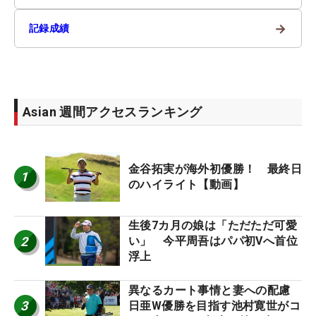
→
記録成績
Asian 週間アクセスランキング
金谷拓実が海外初優勝！ 最終日
1
のハイライト【動画】
生後7カ月の娘は「ただただ可愛
2
い」 今平周吾はパパ初Vへ首位
浮上
異なるカート事情と妻への配慮
3
日亜W優勝を目指す池村寛世がコ