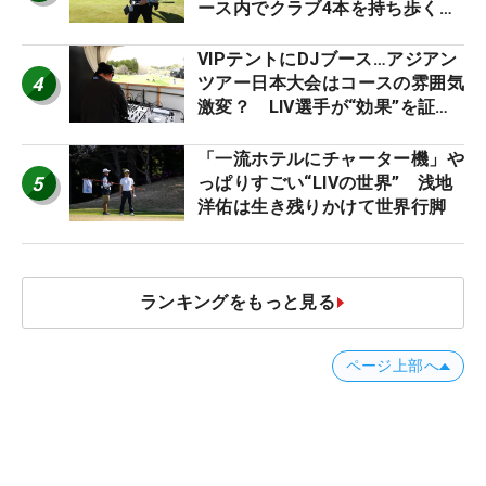
ース内でクラブ4本を持ち歩く理
由【現地記者コラム】
VIPテントにDJブース…アジアン
4
ツアー日本大会はコースの雰囲気
激変？ LIV選手が“効果”を証言
「静かなほうが…」
「一流ホテルにチャーター機」や
5
っぱりすごい“LIVの世界” 浅地
洋佑は生き残りかけて世界行脚
ランキングをもっと見る
ページ上部へ