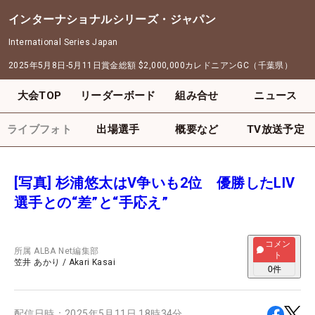
インターナショナルシリーズ・ジャパン
International Series Japan
2025年5月8日-5月11日
賞金総額
$2,000,000
カレドニアンGC（千葉県）
大会TOP
リーダーボード
組み合せ
ニュース
ライブフォト
出場選手
概要など
TV放送予定
[写真] 杉浦悠太はV争いも2位 優勝したLIV
選手との“差”と“手応え”
コメン
所属
ALBA Net編集部
ト
笠井 あかり
/
Akari Kasai
0
件
配信日時：
2025年5月11日 18時34分