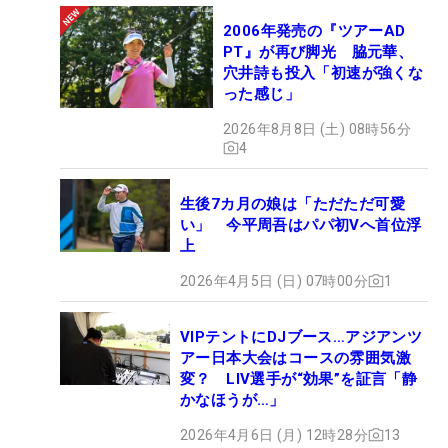
2006年発売の『ツアーAD
PT』が再び脚光 脇元華、
穴井詩も投入「初速が強くな
った感じ」
2026年8月8日 (土) 08時56分
4
生後7カ月の娘は「ただただ可愛
い」 今平周吾はパパ初Vへ首位浮
上
2026年4月5日 (日) 07時00分
1
VIPテントにDJブース…アジアンツ
アー日本大会はコースの雰囲気激
変？ LIV選手が“効果”を証言「静
かなほうが…」
2026年4月6日 (月) 12時28分
13