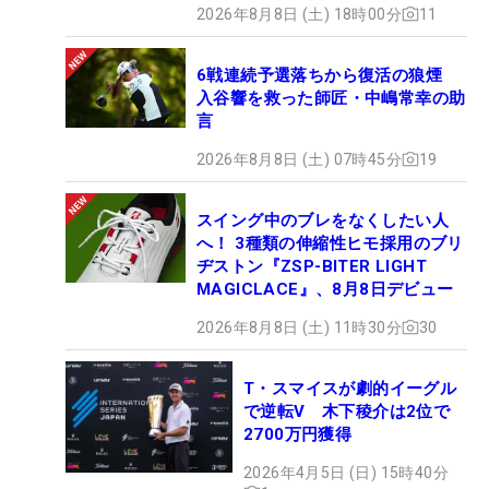
2026年8月8日 (土) 18時00分
11
6戦連続予選落ちから復活の狼煙
入谷響を救った師匠・中嶋常幸の助
言
2026年8月8日 (土) 07時45分
19
スイング中のブレをなくしたい人
へ！ 3種類の伸縮性ヒモ採用のブリ
ヂストン『ZSP-BITER LIGHT
MAGICLACE』、8月8日デビュー
2026年8月8日 (土) 11時30分
30
T・スマイスが劇的イーグル
で逆転V 木下稜介は2位で
2700万円獲得
2026年4月5日 (日) 15時40分