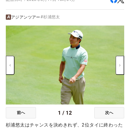
#
杉浦悠太
アジアンツアー
1
/
12
前へ
次へ
杉浦悠太はチャンスを決めきれず、2位タイに終わった