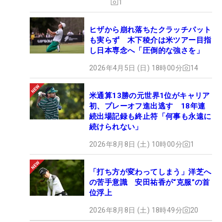
1
ヒザから崩れ落ちたクラッチパット
も実らず 木下稜介は米ツアー目指
し日本専念へ「圧倒的な強さを」
2026年4月5日 (日) 18時00分
14
米通算13勝の元世界1位がキャリア
初、プレーオフ進出逃す 18年連
続出場記録も終止符「何事も永遠に
続けられない」
2026年8月8日 (土) 10時00分
1
「打ち方が変わってしまう」洋芝へ
の苦手意識 安田祐香が“克服”の首
位浮上
2026年8月8日 (土) 18時49分
20