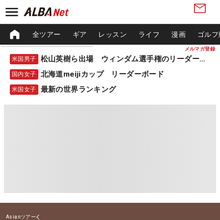
全ツアー
ギア
レッスン
ライフ
漫画
ゴルフ
メルマガ登録
松山英樹ら出場 ウィンダム選手権のリーダーボード
米国男子
北海道meijiカップ リーダーボード
国内女子
最新の世界ランキング
米国女子
Asianツアー