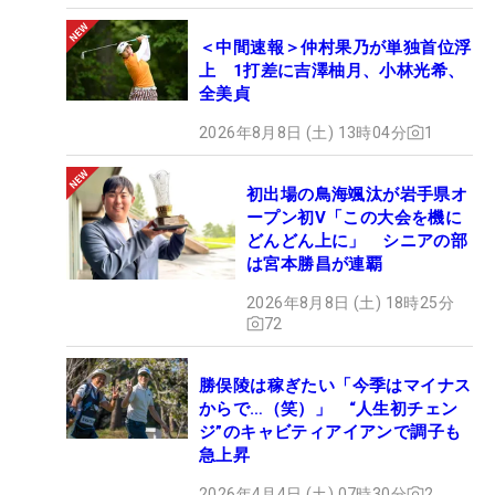
＜中間速報＞仲村果乃が単独首位浮
上 1打差に吉澤柚月、小林光希、
全美貞
2026年8月8日 (土) 13時04分
1
初出場の鳥海颯汰が岩手県オ
ープン初V「この大会を機に
どんどん上に」 シニアの部
は宮本勝昌が連覇
2026年8月8日 (土) 18時25分
72
勝俣陵は稼ぎたい「今季はマイナス
からで…（笑）」 “人生初チェン
ジ”のキャビティアイアンで調子も
急上昇
2026年4月4日 (土) 07時30分
2