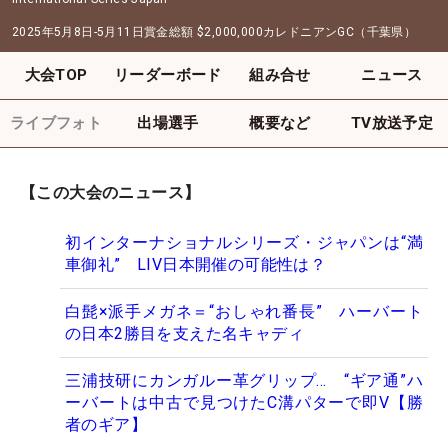
2025年5月8日-5月11日
賞金総額
$2,000,000
カレドニアンGC（千葉県）
大会TOP
リーダーボード
組み合せ
ニュース
ライブフォト
出場選手
概要など
TV放送予定
【この大会のニュース】
初インターナショナルシリーズ・ジャパンは“満
車御礼” LIV日本開催の可能性は？
白髭×派手メガネ＝“おしゃれ番長” ハーバート
の日本2勝目を支えた名キャディ
三浦技研にカンガルー革グリップ… “ギア通”ハ
ーバートは中古で見つけたC溝パターで即V【勝
者のギア】