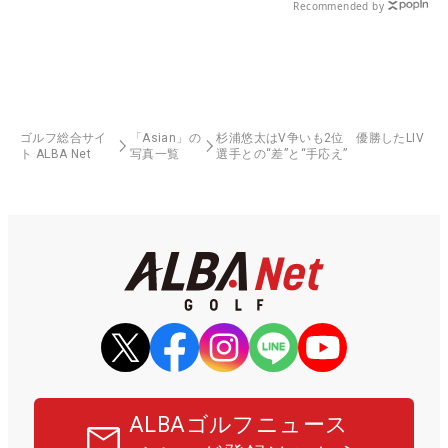
Recommended by
ゴルフ総合サイ
「Asian」の
杉浦悠太はV争いも2位 優勝したLIV
ト ALBA Net
写真一覧
選手との“差”と“手応え”
ALBAゴルフニュース