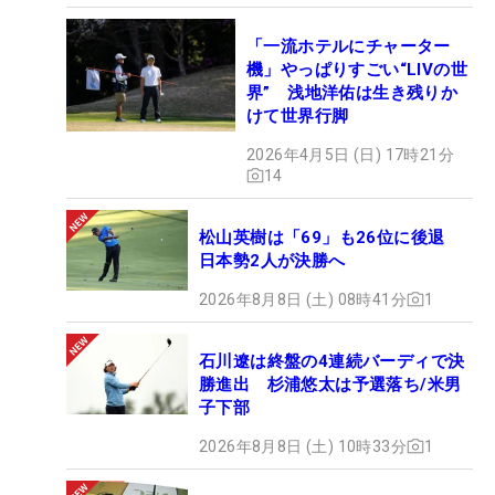
「一流ホテルにチャーター
機」やっぱりすごい“LIVの世
界” 浅地洋佑は生き残りか
けて世界行脚
2026年4月5日 (日) 17時21分
14
松山英樹は「69」も26位に後退
日本勢2人が決勝へ
2026年8月8日 (土) 08時41分
1
石川遼は終盤の4連続バーディで決
勝進出 杉浦悠太は予選落ち/米男
子下部
2026年8月8日 (土) 10時33分
1