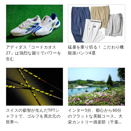
アディダス『コードカオス
猛暑を乗り切る！ こだわり機
27』は強烈な蹴りでパワーを
能派パンツ4選
生む
スイスの叡智が生んだTPTシ
インター5分、都心から60分
ャフトで、ゴルフを異次元の
のフラットな美観コース。大
世界へ
栄カントリー俱楽部（千葉
県）