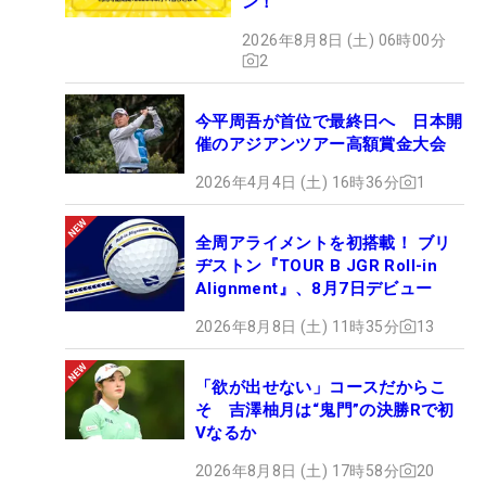
ン！
2026年8月8日 (土) 06時00分
2
今平周吾が首位で最終日へ 日本開
催のアジアンツアー高額賞金大会
2026年4月4日 (土) 16時36分
1
全周アライメントを初搭載！ ブリ
ヂストン『TOUR B JGR Roll-in
Alignment』、8月7日デビュー
2026年8月8日 (土) 11時35分
13
「欲が出せない」コースだからこ
そ 吉澤柚月は“鬼門”の決勝Rで初
Vなるか
2026年8月8日 (土) 17時58分
20