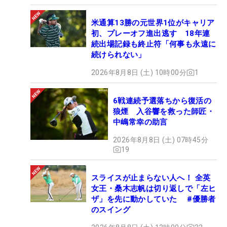
米通算13勝の元世界1位がキャリア
初、プレーオフ進出逃す 18年連
続出場記録も終止符「何事も永遠に
続けられない」
2026年8月8日 (土) 10時00分
1
6戦連続予選落ちから復活の
狼煙 入谷響を救った師匠・
中嶋常幸の助言
2026年8月8日 (土) 07時45分
19
スライスが止まらない人へ！ 全英
女王・桑木志帆は切り返しで「左ヒ
ザ」を先に動かしていた #優勝者
のスイング