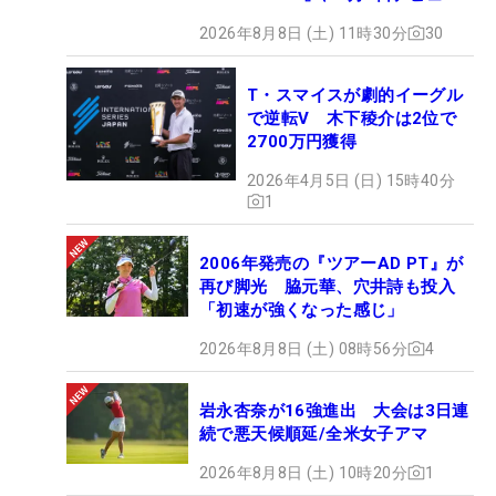
2026年8月8日 (土) 11時30分
30
T・スマイスが劇的イーグル
で逆転V 木下稜介は2位で
2700万円獲得
2026年4月5日 (日) 15時40分
1
2006年発売の『ツアーAD PT』が
再び脚光 脇元華、穴井詩も投入
「初速が強くなった感じ」
2026年8月8日 (土) 08時56分
4
岩永杏奈が16強進出 大会は3日連
続で悪天候順延/全米女子アマ
2026年8月8日 (土) 10時20分
1