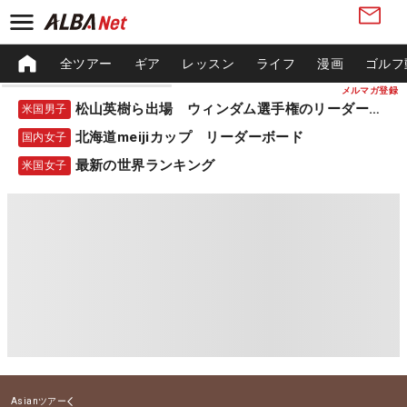
全ツアー
ギア
レッスン
ライフ
漫画
ゴルフ
メルマガ登録
松山英樹ら出場 ウィンダム選手権のリーダーボード
米国男子
北海道meijiカップ リーダーボード
国内女子
最新の世界ランキング
米国女子
Asianツアー