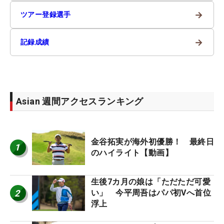
→
ツアー登録選手
→
記録成績
Asian 週間アクセスランキング
金谷拓実が海外初優勝！ 最終日
1
のハイライト【動画】
生後7カ月の娘は「ただただ可愛
2
い」 今平周吾はパパ初Vへ首位
浮上