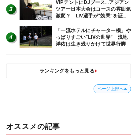
VIPテントにDJブース…アジアン
3
ツアー日本大会はコースの雰囲気
激変？ LIV選手が“効果”を証言
「静かなほうが…」
「一流ホテルにチャーター機」や
4
っぱりすごい“LIVの世界” 浅地
洋佑は生き残りかけて世界行脚
ランキングをもっと見る
ページ上部へ
オススメの記事