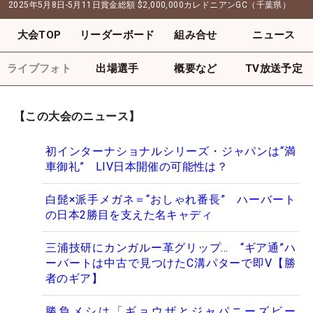
2025年5月8日-5月11日
賞金総額
$2,000,000
カレドニアンGC（千葉県）
大会TOP
リーダーボード
組み合せ
ニュース
ライブフォト
出場選手
概要など
TV放送予定
【この大会のニュース】
初インターナショナルシリーズ・ジャパンは“満
車御礼” LIV日本開催の可能性は？
白髭×派手メガネ＝“おしゃれ番長” ハーバート
の日本2勝目を支えた名キャディ
三浦技研にカンガルー革グリップ… “ギア通”ハ
ーバートは中古で見つけたC溝パターで即V【勝
者のギア】
勝負メシは「ギョウザとジャパニーズビー