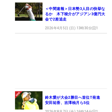
＜中間速報＞日本勢3人目の快挙な
るか 木下稜介がアジアン3億円大
会で2差追走
2026年4月5日 (日) 13時30分
1
鈴木愛が大会2勝目へ首位T発進
安田祐香、吉澤柚月ら5位
2026年8月7日 (金) 16時14分
1