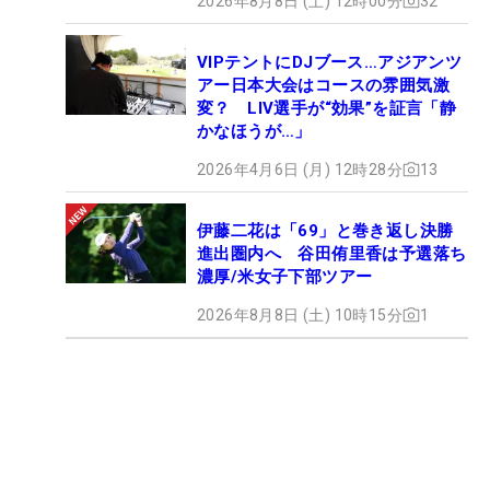
2026年8月8日 (土) 12時00分
32
VIPテントにDJブース…アジアンツ
アー日本大会はコースの雰囲気激
変？ LIV選手が“効果”を証言「静
かなほうが…」
2026年4月6日 (月) 12時28分
13
伊藤二花は「69」と巻き返し決勝
進出圏内へ 谷田侑里香は予選落ち
濃厚/米女子下部ツアー
2026年8月8日 (土) 10時15分
1