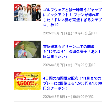
ゴルフウェアとは一味違うギャップ
にノックアウト！ ファンが惚れ直
した「ドレス姿が完璧すぎる女子プ
ロ」神10
2026年8月7日 (金) 19時45分
111
首位発進もグリーン上での開眼
も“10年ぶり” 金田久美子「あと1
回は勝ちたい」
2026年8月7日 (金) 17時29分
19
4日間の期間限定配布！11月までの
プレーに2回使える1,500円＆1,000
円分クーポン！
2026年8月8日 (土) 06時00分
2