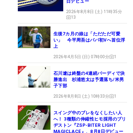
日デビュー
2026年8月8日 (土) 11時35分
13
生後7カ月の娘は「ただただ可愛
い」 今平周吾はパパ初Vへ首位浮
上
2026年4月5日 (日) 07時00分
1
石川遼は終盤の4連続バーディで決
勝進出 杉浦悠太は予選落ち/米男
子下部
2026年8月8日 (土) 10時33分
1
スイング中のブレをなくしたい人
へ！ 3種類の伸縮性ヒモ採用のブリ
ヂストン『ZSP-BITER LIGHT
MAGICLACE』、8月8日デビュー