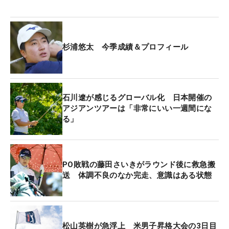
杉浦悠太 今季成績＆プロフィール
石川遼が感じるグローバル化 日本開催の
アジアンツアーは「非常にいい一週間にな
る」
PO敗戦の藤田さいきがラウンド後に救急搬
送 体調不良のなか完走、意識はある状態
松山英樹が急浮上 米男子昇格大会の3日目