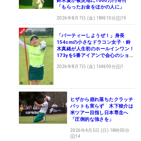
鈴木愛が被災地に1000万円寄付
「もらったお金をほかの人に」
2026年8月7日 (金) 18時10分
19
「パーティーしようぜ！」身長
154cmの小さなドラコン女子・鈴
木真緒が人生初のホールインワン！
173yを5番アイアンで会心のショッ
ト
2026年8月7日 (金) 16時00分
1
ヒザから崩れ落ちたクラッチ
パットも実らず 木下稜介は
米ツアー目指し日本専念へ
「圧倒的な強さを」
2026年4月5日 (日) 18時00分
14