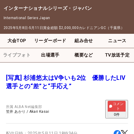
インターナショナルシリーズ・ジャパン
International Series Japan
2025年5月8日-5月11日
賞金総額
$2,000,000
カレドニアンGC（千葉県）
大会TOP
リーダーボード
組み合せ
ニュース
ライブフォト
出場選手
概要など
TV放送予定
[写真] 杉浦悠太はV争いも2位 優勝したLIV
選手との“差”と“手応え”
コメン
所属
ALBA Net編集部
ト
笠井 あかり
/
Akari Kasai
0
件
配信日時：
2025年5月11日 18時34分