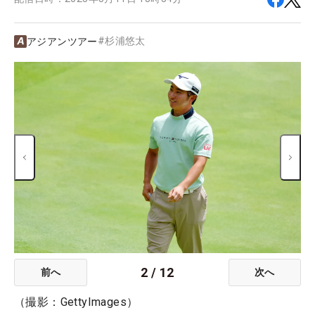
#
杉浦悠太
アジアンツアー
2
/
12
前へ
次へ
（撮影：GettyImages）