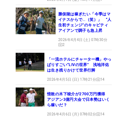
勝俣陵は稼ぎたい「今季はマ
イナスからで…（笑）」 “人
生初チェンジ”のキャビティ
アイアンで調子も急上昇
2026年4月4日 (土) 07時30分
2
「一流ホテルにチャーター機」やっ
ぱりすごい“LIVの世界” 浅地洋佑
は生き残りかけて世界行脚
2026年4月5日 (日) 17時21分
14
惜敗の木下稜介が2700万円獲得
アジアン3億円大会で日本勢はいく
ら稼いだ？
2026年4月6日 (月) 07時02分
14