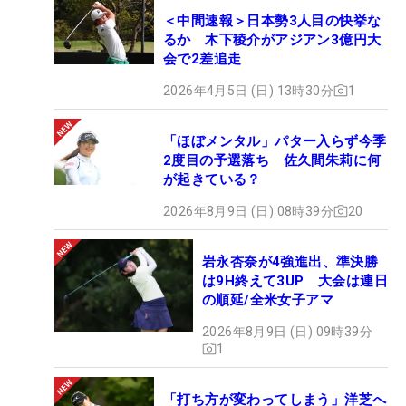
＜中間速報＞日本勢3人目の快挙な
るか 木下稜介がアジアン3億円大
会で2差追走
2026年4月5日 (日) 13時30分
1
「ほぼメンタル」パター入らず今季
2度目の予選落ち 佐久間朱莉に何
が起きている？
2026年8月9日 (日) 08時39分
20
岩永杏奈が4強進出、準決勝
は9H終えて3UP 大会は連日
の順延/全米女子アマ
2026年8月9日 (日) 09時39分
1
「打ち方が変わってしまう」洋芝へ