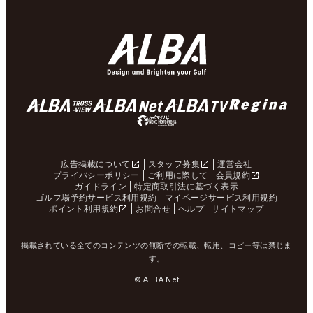
広告掲載について
スタッフ募集
運営会社
プライバシーポリシー
ご利用に際して
会員規約
ガイドライン
特定商取引法に基づく表示
ゴルフ場予約サービス利用規約
マイページサービス利用規約
ポイント利用規約
お問合せ
ヘルプ
サイトマップ
掲載されている全てのコンテンツの無断での転載、転用、コピー等は禁じま
す。
© ALBA Net