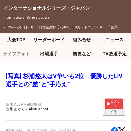
インターナショナルシリーズ・ジャパン
International Series Japan
2025年5月8日-5月11日
賞金総額
$2,000,000
カレドニアンGC（千葉県）
大会TOP
リーダーボード
組み合せ
ニュース
ライブフォト
出場選手
概要など
TV放送予定
[写真] 杉浦悠太はV争いも2位 優勝したLIV
選手との“差”と“手応え”
コメン
所属
ALBA Net編集部
ト
笠井 あかり
/
Akari Kasai
0
件
配信日時：
2025年5月11日 18時34分