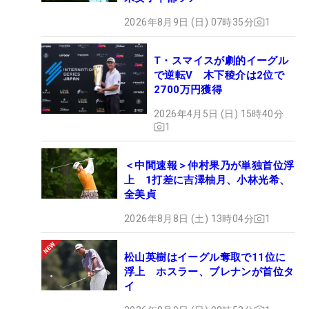
2026年8月9日 (日) 07時35分
1
T・スマイスが劇的イーグル
で逆転V 木下稜介は2位で
2700万円獲得
2026年4月5日 (日) 15時40分
1
＜中間速報＞仲村果乃が単独首位浮
上 1打差に吉澤柚月、小林光希、
全美貞
2026年8月8日 (土) 13時04分
1
松山英樹はイーグル奪取で11位に
浮上 ホスラー、ブレナンが首位タ
イ