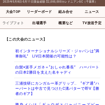
2025年5月8日-5月11日
賞金総額
$2,000,000
カレドニアンGC（千葉県）
大会TOP
リーダーボード
組み合せ
ニュース
ライブフォト
出場選手
概要など
TV放送予定
【この大会のニュース】
初インターナショナルシリーズ・ジャパンは“満
車御礼” LIV日本開催の可能性は？
白髭×派手メガネ＝“おしゃれ番長” ハーバート
の日本2勝目を支えた名キャディ
三浦技研にカンガルー革グリップ… “ギア通”ハ
ーバートは中古で見つけたC溝パターで即V【勝
者のギア】
勝負メシは「ギョウザとジャパニーズビー