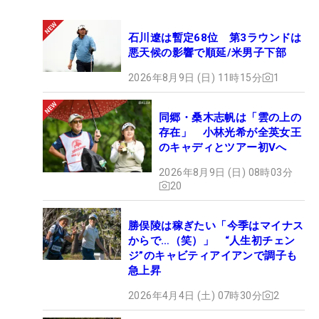
石川遼は暫定68位 第3ラウンドは
悪天候の影響で順延/米男子下部
2026年8月9日 (日) 11時15分
1
同郷・桑木志帆は「雲の上の
存在」 小林光希が全英女王
のキャディとツアー初Vへ
2026年8月9日 (日) 08時03分
20
勝俣陵は稼ぎたい「今季はマイナス
からで…（笑）」 “人生初チェン
ジ”のキャビティアイアンで調子も
急上昇
2026年4月4日 (土) 07時30分
2