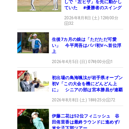
しで「左ヒザ」を先に動かし
ていた #優勝者のスイング
2026年8月8日 (土) 12時00分
32
生後7カ月の娘は「ただただ可愛
い」 今平周吾はパパ初Vへ首位浮
上
2026年4月5日 (日) 07時00分
1
初出場の鳥海颯汰が岩手県オープン
初V「この大会を機にどんどん上
に」 シニアの部は宮本勝昌が連覇
2026年8月8日 (土) 18時25分
72
伊藤二花は52位フィニッシュ 谷
田侑里香は最終ラウンドに進めず/
米女子下部ツアー