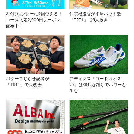
8-9月のプレーに2回使える！
仲宗根澄香が平均パット数
コース限定2,000円クーポン
『TRTL』で6人抜き！
配布中！
パターこじらせ記者が
アディダス『コードカオス
「TRTL」で大改善
27』は強烈な蹴りでパワーを
生む