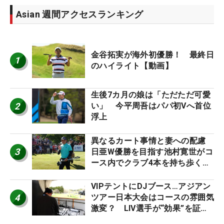
Asian 週間アクセスランキング
金谷拓実が海外初優勝！ 最終日
1
のハイライト【動画】
生後7カ月の娘は「ただただ可愛
2
い」 今平周吾はパパ初Vへ首位
浮上
異なるカート事情と妻への配慮
3
日亜W優勝を目指す池村寛世がコ
ース内でクラブ4本を持ち歩く理
由【現地記者コラム】
VIPテントにDJブース…アジアン
4
ツアー日本大会はコースの雰囲気
激変？ LIV選手が“効果”を証言
「静かなほうが…」