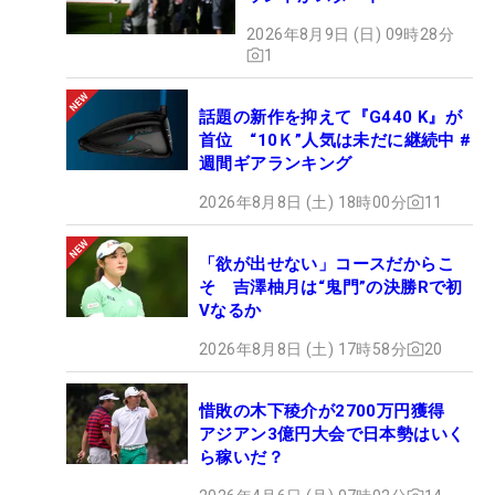
2026年8月9日 (日) 09時28分
1
話題の新作を抑えて『G440 K』が
首位 “10Ｋ”人気は未だに継続中 #
週間ギアランキング
2026年8月8日 (土) 18時00分
11
「欲が出せない」コースだからこ
そ 吉澤柚月は“鬼門”の決勝Rで初
Vなるか
2026年8月8日 (土) 17時58分
20
惜敗の木下稜介が2700万円獲得
アジアン3億円大会で日本勢はいく
ら稼いだ？