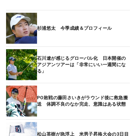
杉浦悠太 今季成績＆プロフィール
石川遼が感じるグローバル化 日本開催の
アジアンツアーは「非常にいい一週間にな
る」
PO敗戦の藤田さいきがラウンド後に救急搬
送 体調不良のなか完走、意識はある状態
松山英樹が急浮上 米男子昇格大会の3日目