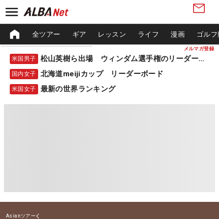
全ツアー
ギア
レッスン
ライフ
漫画
ゴルフ
メルマガ登録
松山英樹ら出場 ウィンダム選手権のリーダーボード
米国男子
北海道meijiカップ リーダーボード
国内女子
最新の世界ランキング
米国女子
Asianツアー