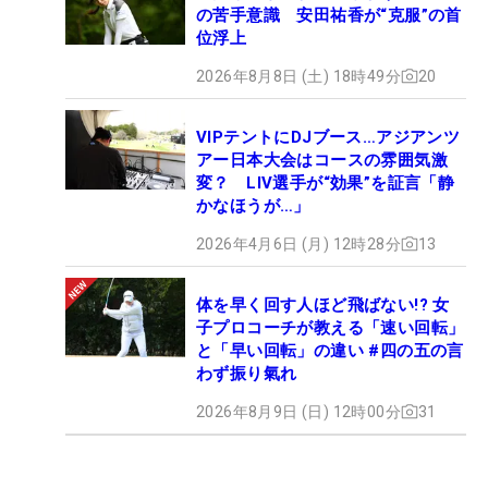
の苦手意識 安田祐香が“克服”の首
位浮上
2026年8月8日 (土) 18時49分
20
VIPテントにDJブース…アジアンツ
アー日本大会はコースの雰囲気激
変？ LIV選手が“効果”を証言「静
かなほうが…」
2026年4月6日 (月) 12時28分
13
体を早く回す人ほど飛ばない!? 女
子プロコーチが教える「速い回転」
と「早い回転」の違い #四の五の言
わず振り氣れ
2026年8月9日 (日) 12時00分
31