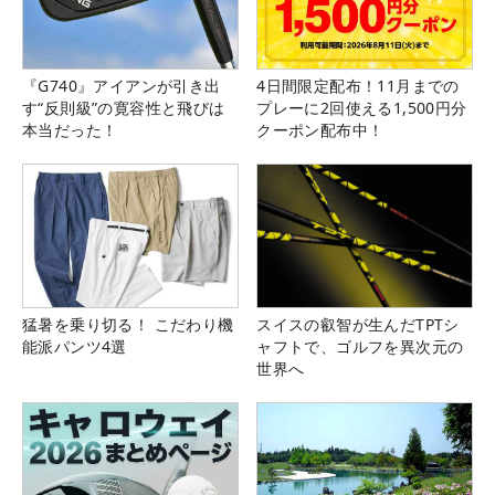
『G740』アイアンが引き出
4日間限定配布！11月までの
す“反則級”の寛容性と飛びは
プレーに2回使える1,500円分
本当だった！
クーポン配布中！
猛暑を乗り切る！ こだわり機
スイスの叡智が生んだTPTシ
能派パンツ4選
ャフトで、ゴルフを異次元の
世界へ