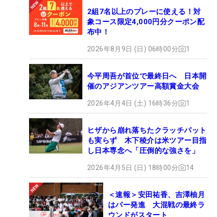
2組7名以上のプレーに使える！対
象コース限定4,000円分クーポン配
布中！
2026年8月9日 (日) 06時00分
1
今平周吾が首位で最終日へ 日本開
催のアジアンツアー高額賞金大会
2026年4月4日 (土) 16時36分
1
ヒザから崩れ落ちたクラッチパット
も実らず 木下稜介は米ツアー目指
し日本専念へ「圧倒的な強さを」
2026年4月5日 (日) 18時00分
14
＜速報＞安田祐香、吉澤柚月
はパー発進 大混戦の最終ラ
ウンドがスタート