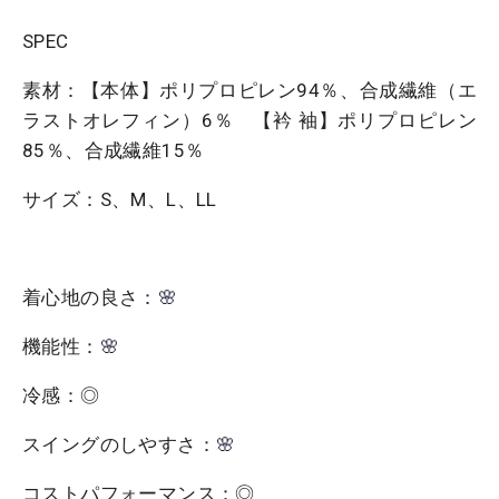
SPEC
素材：【本体】ポリプロピレン94％、合成繊維（エ
ラストオレフィン）6％ 【衿 袖】ポリプロピレン
85％、合成繊維15％
サイズ：S、M、L、LL
着心地の良さ
：🌸
機能性
：🌸
冷感
：
◎
スイングのしやすさ
：🌸
コストパフォーマンス
：
◎