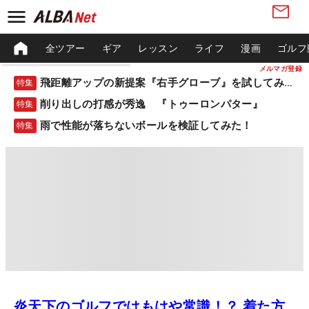
全ツアー
ギア
レッスン
ライフ
漫画
ゴルフ
メルマガ登録
飛距離アップの新提案『右手グローブ』を試してみた！
特集
削り出しの打感が秀逸 『トゥーロンパター』
特集
雨で性能が落ちないボールを検証してみた！
特集
炎天下のゴルフではもはや常識！？ 着た方