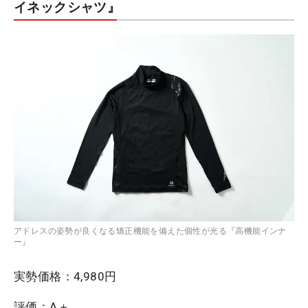
イネックシャツ』
アドレスの姿勢が良くなる矯正機能を備えた個性が光る『高機能インナ
ー』
実勢価格
：
4,980円
評価
：
A＋