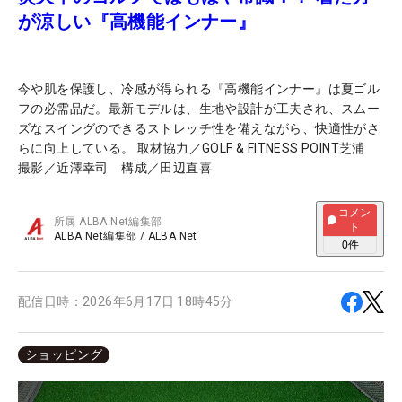
が涼しい『高機能インナー』
今や肌を保護し、冷感が得られる『高機能インナー』は夏ゴル
フの必需品だ。最新モデルは、生地や設計が工夫され、スムー
ズなスイングのできるストレッチ性を備えながら、快適性がさ
らに向上している。 取材協力／GOLF & FITNESS POINT芝浦
撮影／近澤幸司 構成／田辺直喜
コメン
所属
ALBA Net編集部
ト
ALBA Net編集部
/
ALBA Net
0
件
配信日時：
2026年6月17日 18時45分
ショッピング