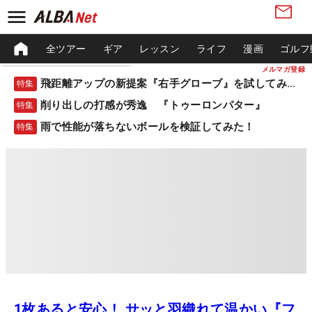
全ツアー
ギア
レッスン
ライフ
漫画
ゴルフ
メルマガ登録
飛距離アップの新提案『右手グローブ』を試してみた！
特集
削り出しの打感が秀逸 『トゥーロンパター』
特集
雨で性能が落ちないボールを検証してみた！
特集
1枚あると安心！ サッと羽織れて温かい『フ