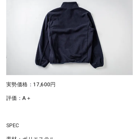
実勢価格
：
17,600
円
評価
：
A＋
SPEC
素材：ポリエステル