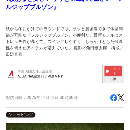
ルジップブルゾン』
秋から冬にかけてのラウンドでは、サッと脱ぎ着できて体温調
節が可能な『フルジップブルゾン』が便利だ。最新モデルはス
トレッチ性が高くて、スイングしやすく、しっかりとした保温
性を備えたアイテムが増えていた。 撮影／角田慎太郎 構成／
田辺直喜
コメン
所属
ALBA Net編集部
ト
ALBA Net編集部
/
ALBA Net
0
件
配信日時：
2025年11月13日 00時00分
ショッピング