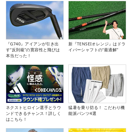
『G740』アイアンが引き出
新『TENSEIオレンジ』はドラ
す“反則級”の寛容性と飛びは
イバーシャフトの“最適解”
本当だった！
ネクストヒロイン選手とラウ
猛暑を乗り切る！ こだわり機
ンドできるチャンス！詳しく
能派パンツ4選
はこちら！