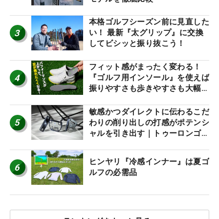
本格ゴルフシーズン前に見直した
3
い！ 最新『太グリップ』に交換
してビシッと振り抜こう！
フィット感がまったく変わる！
4
『ゴルフ用インソール』を使えば
振りやすさも歩きやすさも大幅に
アップ！
敏感かつダイレクトに伝わるこだ
5
わりの削り出しの打感がポテンシ
ャルを引き出す｜トゥーロンゴル
フ モナコ/アルカトラズ/ハリウ
ッド
ヒンヤリ『冷感インナー』は夏ゴ
6
ルフの必需品