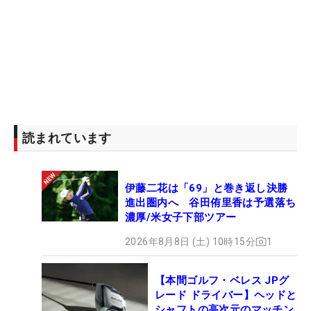
読まれています
伊藤二花は「69」と巻き返し決勝
進出圏内へ 谷田侑里香は予選落ち
濃厚/米女子下部ツアー
2026年8月8日 (土) 10時15分
1
【本間ゴルフ・ベレス JPグ
レード ドライバー】ヘッドと
シャフトの高次元のマッチン