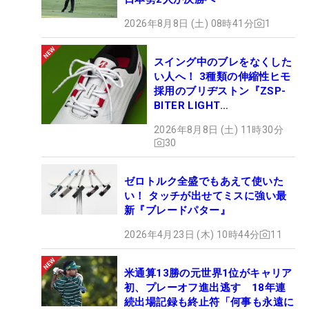
2026年8月8日 (土) 08時41分
1
スイング中のブレをなくした
い人へ！ 3種類の伸縮性ヒモ
採用のブリヂストン『ZSP-
BITER LIGHT
MAGICLACE』、8月8日デビ
2026年8月8日 (土) 11時30分
ュー
30
ゼロトルク全盛でもあえて使いた
い！ タッチが出せてミスに強い最
新『ブレードパター』
2026年4月23日 (木) 10時44分
11
米通算13勝の元世界1位がキャリア
初、プレーオフ進出逃す 18年連
続出場記録も終止符「何事も永遠に