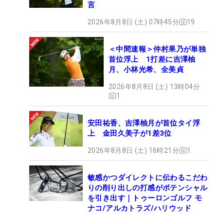
言
2026年8月8日 (土) 07時45分
19
＜中間速報＞仲村果乃が単独
首位浮上 1打差に吉澤柚
月、小林光希、全美貞
2026年8月8日 (土) 13時04分
1
安田祐香、吉澤柚月が首位タイ浮
上 金田久美子が1差3位
2026年8月8日 (土) 16時21分
1
敏感かつダイレクトに伝わるこだわ
りの削り出しの打感がポテンシャル
を引き出す｜トゥーロンゴルフ モ
ナコ/アルカトラズ/ハリウッド