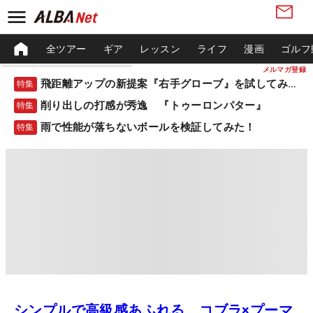
全ツアー
ギア
レッスン
ライフ
漫画
ゴルフ
メルマガ登録
飛距離アップの新提案『右手グローブ』を試してみた！
特集
削り出しの打感が秀逸 『トゥーロンパター』
特集
雨で性能が落ちないボールを検証してみた！
特集
シンプルで高級感あふれる コブラ×プーマ