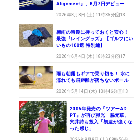
Alignment』、8月7日デビュー
2026年8月8日 (土) 11時35分
13
梅雨の時期に持っておくと安心！
最強『レイングッズ』【ゴルフにい
いもの100選 特別編】
2026年6月4日 (木) 18時23分
17
雨も朝露もギアで乗り切る！ 水に
濡れても飛距離が落ちないボール
2026年5月14日 (木) 10時46分
13
2006年発売の『ツアーAD
PT』が再び脚光 脇元華、
穴井詩も投入「初速が強くな
った感じ」
2026年8月8日 (土) 08時56分