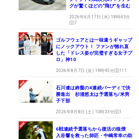
グが驚くほどの“飛び”を生む
2026年6月17日 (水) 18時43分
7
ゴルフウェアとは一味違うギャップ
にノックアウト！ ファンが惚れ直
した「ドレス姿が完璧すぎる女子プ
ロ」神10
2026年8月7日 (金) 19時45分
111
石川遼は終盤の4連続バーディで決
勝進出 杉浦悠太は予選落ち/米男
子下部
2026年8月8日 (土) 10時33分
1
6戦連続予選落ちから復活の狼煙
入谷響を救った師匠・中嶋常幸の助