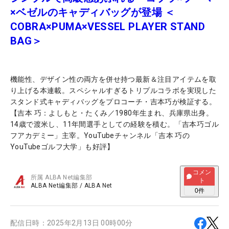
×ベゼルのキャディバッグが登場 ＜
COBRA×PUMA×VESSEL PLAYER STAND
BAG＞
機能性、デザイン性の両方を併せ持つ最新＆注目アイテムを取
り上げる本連載。スペシャルすぎるトリプルコラボを実現した
スタンド式キャディバッグをプロコーチ・吉本巧が検証する。
【吉本 巧：よしもと・たくみ／1980年生まれ、兵庫県出身。
14歳で渡米し、11年間選手としての経験を積む。「吉本巧ゴル
フアカデミー」主宰。YouTubeチャンネル「吉本 巧の
YouTubeゴルフ大学」も好評】
コメン
所属
ALBA Net編集部
ト
ALBA Net編集部
/
ALBA Net
0
件
配信日時：
2025年2月13日 00時00分