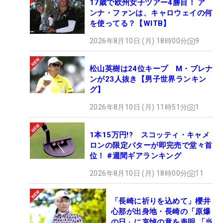
17歳で欧州女子ツアー4勝目！ ア
ンナ・ファンは、キャロウェイの何
を使ってる？【WITB】
2026年8月10日 (月) 18時00分
9
松山英樹は24位キープ M・ブレナ
ンが23人抜き【男子世界ランキン
グ】
2026年8月10日 (月) 11時51分
1
1本15万円!? スコッティ・キャメ
ロンの限定パターが即完売で堂々首
位！ #週間ギアランキング
2026年8月10日 (月) 18時00分
11
「長崎に祈りを込めて」櫻井
心那が出身地・長崎の「原爆
の日」に哀悼の意を表明 「当