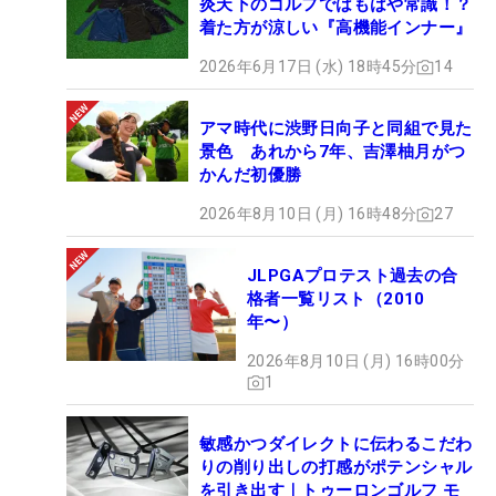
炎天下のゴルフではもはや常識！？
着た方が涼しい『高機能インナー』
2026年6月17日 (水) 18時45分
14
アマ時代に渋野日向子と同組で見た
景色 あれから7年、吉澤柚月がつ
かんだ初優勝
2026年8月10日 (月) 16時48分
27
JLPGAプロテスト過去の合
格者一覧リスト（2010
年〜）
2026年8月10日 (月) 16時00分
1
敏感かつダイレクトに伝わるこだわ
りの削り出しの打感がポテンシャル
を引き出す｜トゥーロンゴルフ モ