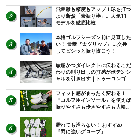
飛距離も精度もアップ！球を打つ
2
より断然「素振り棒」。人気11
モデルを徹底比較
本格ゴルフシーズン前に見直した
3
い！ 最新『太グリップ』に交換
してビシッと振り抜こう！
敏感かつダイレクトに伝わるこだ
4
わりの削り出しの打感がポテンシ
ャルを引き出す｜トゥーロンゴル
フ モナコ/アルカトラズ/ハリウ
ッド
フィット感がまったく変わる！
5
『ゴルフ用インソール』を使えば
振りやすさも歩きやすさも大幅に
アップ！
濡れても滑らない！ おすすめ
6
『雨に強いグローブ』