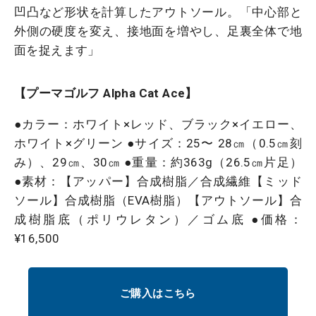
凹凸など形状を計算したアウトソール。「中心部と
外側の硬度を変え、接地面を増やし、足裏全体で地
面を捉えます」
【プーマゴルフ Alpha Cat Ace】
●カラー：ホワイト×レッド、ブラック×イエロー、
ホワイト×グリーン ●サイズ：25〜 28㎝（0.5㎝刻
み）、29㎝、30㎝ ●重量：約363g（26.5㎝片足）
●素材：【アッパー】合成樹脂／合成繊維【ミッド
ソール】合成樹脂（EVA樹脂）【アウトソール】合
成樹脂底（ポリウレタン）／ゴム底 ●価格：
¥16,500
ご購入はこちら