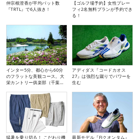
仲宗根澄香が平均パット数
【ゴルフ場予約】女性プレー
『TRTL』で6人抜き！
フィ2名無料プランが予約でき
る！
インター5分、都心から60分
アディダス『コードカオス
のフラットな美観コース。大
27』は強烈な蹴りでパワーを
栄カントリー俱楽部（千葉
生む
県）
猛暑を乗り切る！ こだわり機
最新モデル『FJクオンタム』