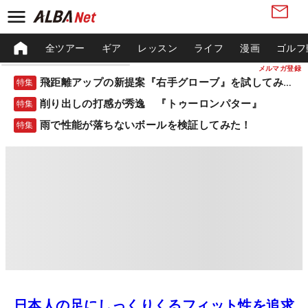
全ツアー
ギア
レッスン
ライフ
漫画
ゴルフ
メルマガ登録
飛距離アップの新提案『右手グローブ』を試してみた！
特集
削り出しの打感が秀逸 『トゥーロンパター』
特集
雨で性能が落ちないボールを検証してみた！
特集
日本人の足にしっくりくるフィット性を追求