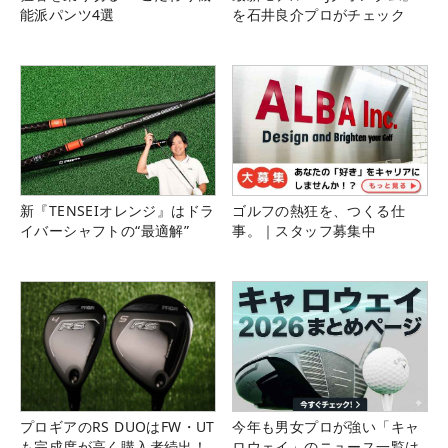
能派パンツ4選
を石井良介プロがチェック
新『TENSEIオレンジ』はドラ
ゴルフの熱狂を、つくる仕
イバーシャフトの“最適解”
事。｜スタッフ募集中
プロギアのRS DUOはFW・UT
今年も男女プロが強い「キャ
も完成度が高く購入者続出！
ロウェイ」のニュース一覧は