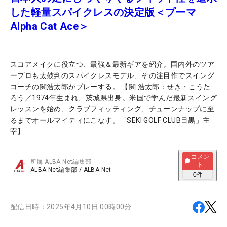
した軽量スパイクレスの決定版＜プーマ
Alpha Cat Ace＞
スコアメイクに役立つ、最強＆最新ギアを紹介。国内外のツア
ープロも太鼓判のスパイクレスモデル、その注目作でスイング
コーチの関浩太郎がプレーする。 【関 浩太郎：せき・こうた
ろう／1974年生まれ、茨城県出身。米国で学んだ最新スイング
レッスンを始め、クラブフィッティング、チューンナップに至
るまでオールマイティにこなす。「SEKI GOLF CLUB目黒」主
宰】
コメン
所属
ALBA Net編集部
ト
ALBA Net編集部
/
ALBA Net
0
件
配信日時：
2025年4月10日 00時00分