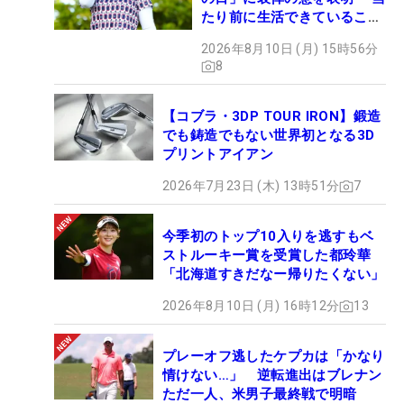
たり前に生活できていること
に感謝」
2026年8月10日 (月) 15時56分
8
【コブラ・3DP TOUR IRON】鍛造
でも鋳造でもない世界初となる3D
プリントアイアン
2026年7月23日 (木) 13時51分
7
今季初のトップ10入りを逃すもベ
ストルーキー賞を受賞した都玲華
「北海道すきだなー帰りたくない」
2026年8月10日 (月) 16時12分
13
プレーオフ逃したケプカは「かなり
情けない…」 逆転進出はブレナン
ただ一人、米男子最終戦で明暗