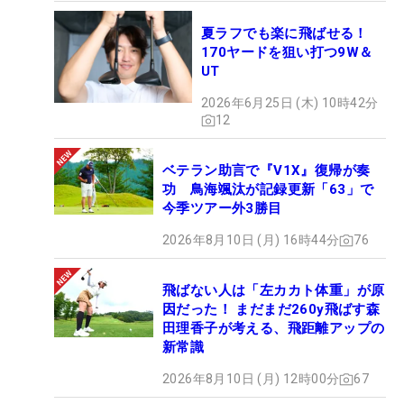
夏ラフでも楽に飛ばせる！
170ヤードを狙い打つ9W＆
UT
2026年6月25日 (木) 10時42分
12
ベテラン助言で『V1X』復帰が奏
功 鳥海颯汰が記録更新「63」で
今季ツアー外3勝目
2026年8月10日 (月) 16時44分
76
飛ばない人は「左カカト体重」が原
因だった！ まだまだ260y飛ばす森
田理香子が考える、飛距離アップの
新常識
2026年8月10日 (月) 12時00分
67