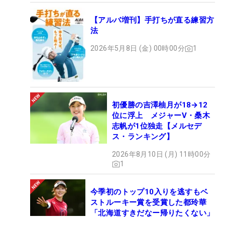
【アルバ増刊】手打ちが直る練習方
法
2026年5月8日 (金) 00時00分
1
初優勝の吉澤柚月が18→12
位に浮上 メジャーV・桑木
志帆が1位独走【メルセデ
ス・ランキング】
2026年8月10日 (月) 11時00分
1
今季初のトップ10入りを逃すもベ
ストルーキー賞を受賞した都玲華
「北海道すきだなー帰りたくない」