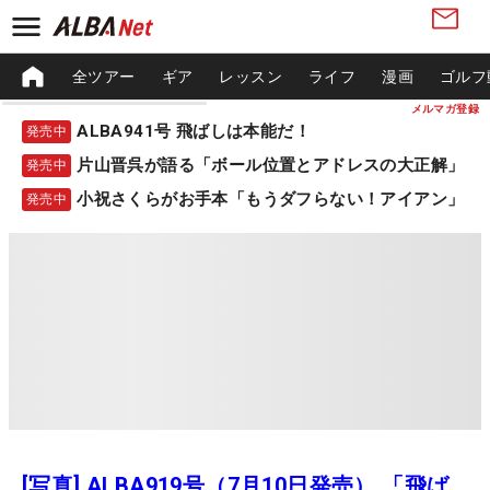
全ツアー
ギア
レッスン
ライフ
漫画
ゴルフ
メルマガ登録
ALBA941号 飛ばしは本能だ！
発売中
片山晋呉が語る「ボール位置とアドレスの大正解」
発売中
小祝さくらがお手本「もうダフらない！アイアン」
発売中
[写真] ALBA919号（7月10日発売） 「飛ば