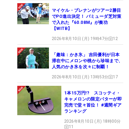
マイケル・ブレナンがツアー2勝目
でPO進出決定！ バミューダ芝対策
で入れた『60.08M』が奏功
【WITB】
2026年8月10日 (月) 19時47分
12
「趣味：かき氷」 吉田優利が日本
滞在中にメロンや桃から珍味まで、
人気のかき氷を次々に制覇！
2026年8月10日 (月) 13時53分
17
1本15万円!? スコッティ・
キャメロンの限定パターが即
完売で堂々首位！ #週間ギア
ランキング
2026年8月10日 (月) 18時00分
11