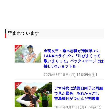
読まれています
全英女王・桑木志帆が帰国早々に
LANAのライブへ 「叫びまくって
歌いまくって」バックステージでは
嬉しい2ショットも！
2026年8月10日 (月) 14時09分
1
アマ時代に渋野日向子と同組
で見た景色 あれから7年、
吉澤柚月がつかんだ初優勝
2026年8月10日 (月) 16時48分