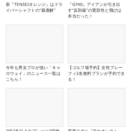
新『TENSEIオレンジ』はドラ
『G740』アイアンが引き出
イバーシャフトの“最適解”
す“反則級”の寛容性と飛びは
本当だった！
今年も男女プロが強い「キャ
【ゴルフ場予約】女性プレー
ロウェイ」のニュース一覧は
フィ2名無料プランが予約でき
こちら！
る！
2組7名以上のプレーに2回使
最新モデル『FJクオンタム』