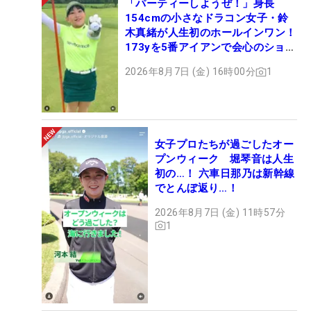
「パーティーしようぜ！」身長
154cmの小さなドラコン女子・鈴
木真緒が人生初のホールインワン！
173yを5番アイアンで会心のショッ
ト
2026年8月7日 (金) 16時00分
1
女子プロたちが過ごしたオー
プンウィーク 堀琴音は人生
初の…！ 六車日那乃は新幹線
でとんぼ返り…！
2026年8月7日 (金) 11時57分
1