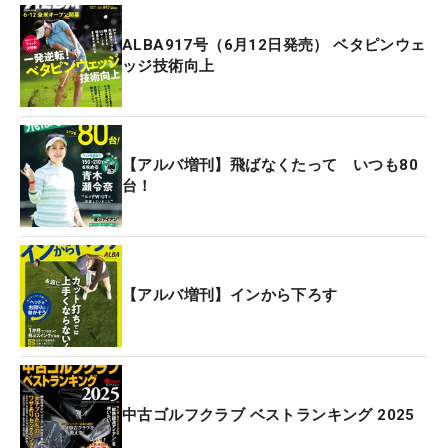
ALBA917号（6月12日発売） ベタピンウェ
ッジ技術向上
【アルバ増刊】飛ばなくたって いつも80
台！
【アルバ増刊】インから下ろす
中古ゴルフクラブ ベストランキング 2025