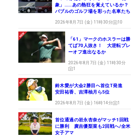
象」……あの熱狂を覚えているか？
バブルのゴルフ場を彩った名車たち
2026年8月7日 (金) 11時30分
10
「61」マークのホスラーは勝
てば70人抜き！ 大逆転プレ
ーオフ進出なるか
2026年8月7日 (金) 11時30分
1
鈴木愛が大会2勝目へ首位T発進
安田祐香、吉澤柚月ら5位
2026年8月7日 (金) 16時14分
1
首位通過の岩永杏奈がマッチ1回戦
に勝利 廣吉優梨菜も2回戦へ/全米
女子アマ