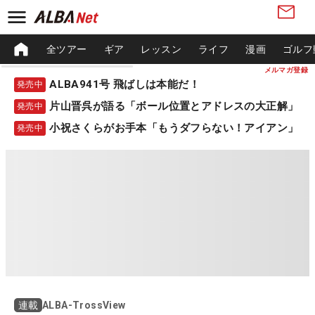
全ツアー
ギア
レッスン
ライフ
漫画
ゴルフ
メルマガ登録
ALBA941号 飛ばしは本能だ！
発売中
片山晋呉が語る「ボール位置とアドレスの大正解」
発売中
小祝さくらがお手本「もうダフらない！アイアン」
発売中
ALBA-TrossView
連載