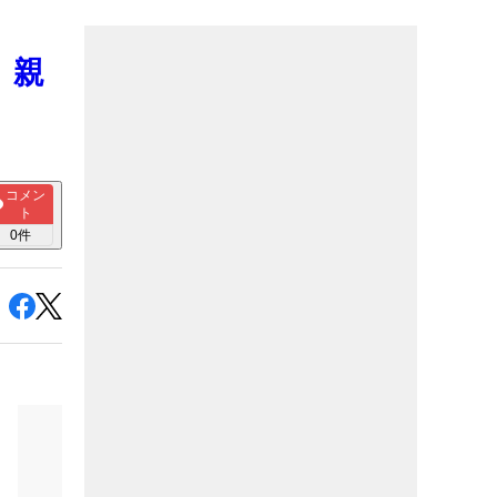
 親
コメン
ト
0
件