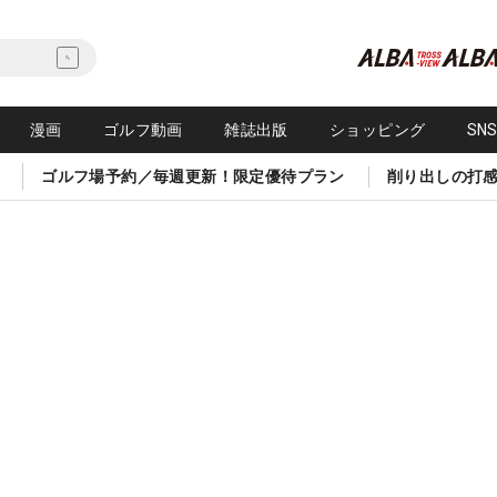
漫画
ゴルフ動画
雑誌出版
ショッピング
SN
ゴルフ場予約／毎週更新！限定優待プラン
削り出しの打