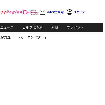
メルマガ登録
ログイン
Sニュース
ゴルフ場予約
連載
プレゼント
感が秀逸 『トゥーロンパター』