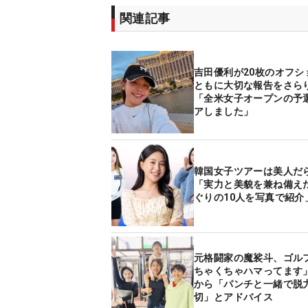
関連記事
吉田優利が20枚のオフシ
ともに大切な報告をさら
「全米女子オープンの予
アしました」
韓国女子ツアーは美人だ
「実力と美貌を兼ね備え
ぐりの10人を写真で紹介
元格闘家の魔裟斗、ゴル
ちゃくちゃハマってます」
から「パンチと一緒で脱
切」とアドバイス