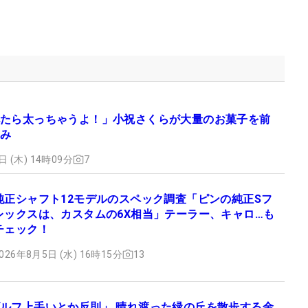
たら太っちゃうよ！」小祝さくらが大量のお菓子を前
み
日 (木) 14時09分
7
純正シャフト12モデルのスペック調査「ピンの純正Sフ
レックスは、カスタムの6X相当」テーラー、キャロ…も
チェック！
026年8月5日 (水) 16時15分
13
ルフ上手いとか反則」 晴れ渡った緑の丘を散歩する金