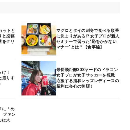
ョットと
マグロとタイの刺身で食べる順番
りと投稿
に決まりがある⁉ 女子プロが新人
選をクリ
セミナーで習った“恥をかかない
マナー”とは？【食事編】
最長飛距離308ヤードのドラコン
らけ！
女子プロが女子サッカーを観戦
た選りす
応援する浦和レッズレディースの
」
勝利に会心の笑顔！
フに「め
 ファン
力は大