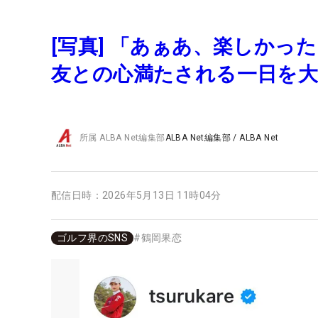
[写真] 「あぁあ、楽しかっ
友との心満たされる一日を大
所属
ALBA Net編集部
ALBA Net編集部
/
ALBA Net
配信日時：
2026年5月13日 11時04分
ゴルフ界のSNS
#
鶴岡果恋