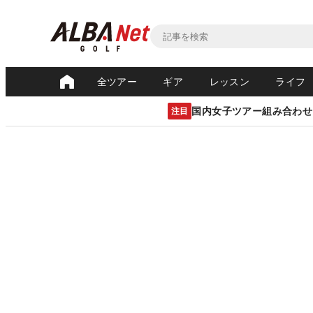
全ツアー
ギア
レッスン
ライフ
国内女子ツアー組み合わせ
注目