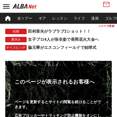
全ツアー
ギア
レッスン
ライフ
漫画
ゴルフ
メルマガ登録
田村亜矢がラブラブ2ショット！！
結婚
女子プロ4人が浴衣姿で長岡花火大会へ
夏休み
脇元華がエスコンフィールドで始球式
ナイスピッチ
このページが表示されるお客様へ
ページを更新するとサイトの閲覧を続けることがで
きます。
広告ブロッカーやトラッキング防止機能をオンにし