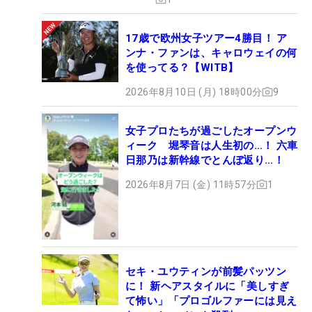
17歳で欧州女子ツアー4勝目！ ア
ンナ・ファンは、キャロウェイの何
を使ってる？【WITB】
2026年8月10日 (月) 18時00分
9
女子プロたちが過ごしたオープンウ
ィーク 堀琴音は人生初の…！ 六車
日那乃は新幹線でとんぼ返り…！
2026年8月7日 (金) 11時57分
1
セキ・ユウティンが前髪パッツン
に！ 新ヘアスタイルに「美しすぎ
て怖い」「プロゴルファーには見え