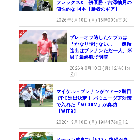
フレックスX 初優勝・吉澤柚月の
個性的な14本【勝者のギア】
2026年8月10日 (月) 15時00分
30
プレーオフ逃したケプカは
「かなり情けない…」 逆転
進出はブレナンただ一人、米
男子最終戦で明暗
2026年8月10日 (月) 12時01分
1
マイケル・ブレナンがツアー2勝目
でPO進出決定！ バミューダ芝対策
で入れた『60.08M』が奏功
【WITB】
2026年8月10日 (月) 19時47分
12
ベテラン助言で『V1X』復帰が奏