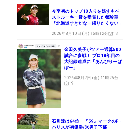
今季初のトップ10入りを逃すもベ
ストルーキー賞を受賞した都玲華
「北海道すきだなー帰りたくない」
2026年8月10日 (月) 16時12分
13
金田久美子がツアー通算500
試合に参戦！ プロ18年目の
大記録達成に「あんびりーば
ぼー」
2026年8月7日 (金) 11時25分
19
石川遼は64位 『59』マークのF・
ハリスが初優勝/米男子下部