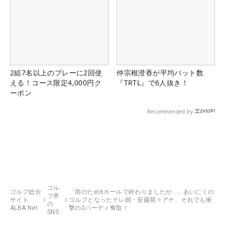
2組7名以上のプレーに2回使
仲宗根澄香が平均パット数
える！コース限定4,000円ク
『TRTL』で6人抜き！
ーポン
Recommended by
ゴル
ゴルフ総合
「雨のため6ホールで終わりましたが…」あいにくの
フ界
サイト
ゴルフとなったテレ朝・安藤萌々アナ、それでも衝
の
ALBA Net
撃の2バーディ奪取！
SNS