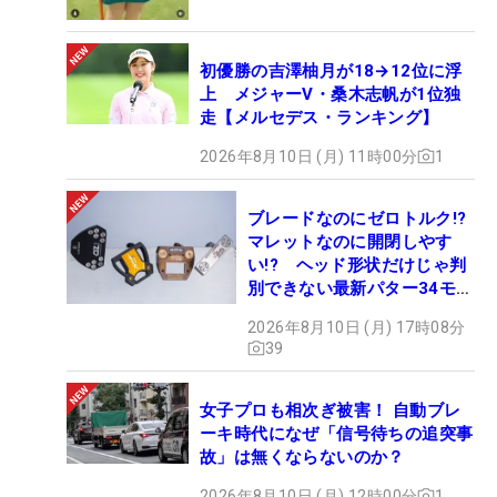
初優勝の吉澤柚月が18→12位に浮
上 メジャーV・桑木志帆が1位独
走【メルセデス・ランキング】
2026年8月10日 (月) 11時00分
1
ブレードなのにゼロトルク!?
マレットなのに開閉しやす
い!? ヘッド形状だけじゃ判
別できない最新パター34モデ
ルの性能早見表を作ってみた
2026年8月10日 (月) 17時08分
#ギアカタログ2026
39
女子プロも相次ぎ被害！ 自動ブレ
ーキ時代になぜ「信号待ちの追突事
故」は無くならないのか？
2026年8月10日 (月) 12時00分
1