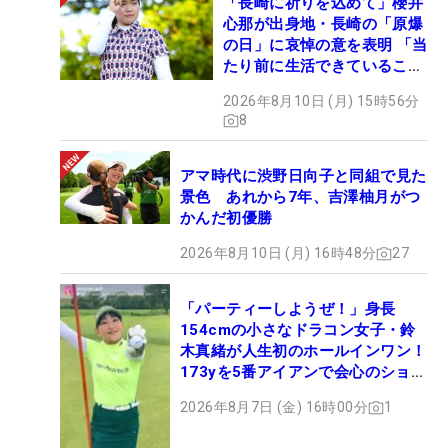
「長崎に祈りを込めて」櫻井
心那が出身地・長崎の「原爆
の日」に哀悼の意を表明 「当
たり前に生活できていること
に感謝」
2026年8月10日 (月) 15時56分
8
アマ時代に渋野日向子と同組で見た
景色 あれから7年、吉澤柚月がつ
かんだ初優勝
2026年8月10日 (月) 16時48分
27
「パーティーしようぜ！」身長
154cmの小さなドラコン女子・鈴
木真緒が人生初のホールインワン！
173yを5番アイアンで会心のショッ
ト
2026年8月7日 (金) 16時00分
1