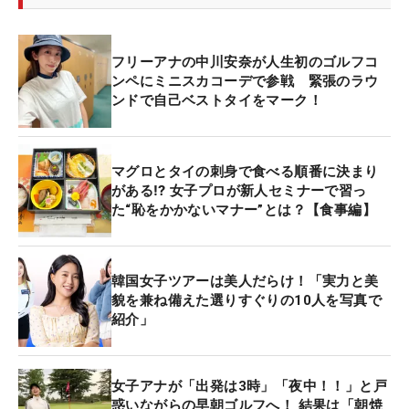
フリーアナの中川安奈が人生初のゴルフコ
ンペにミニスカコーデで参戦 緊張のラウ
ンドで自己ベストタイをマーク！
マグロとタイの刺身で食べる順番に決まり
がある⁉ 女子プロが新人セミナーで習っ
た“恥をかかないマナー”とは？【食事編】
韓国女子ツアーは美人だらけ！「実力と美
貌を兼ね備えた選りすぐりの10人を写真で
紹介」
女子アナが「出発は3時」「夜中！！」と戸
惑いながらの早朝ゴルフへ！ 結果は「朝焼