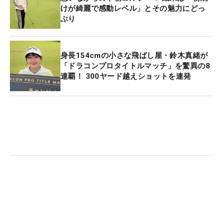
けが綺麗で感動レベル」とその魅力にどっ
ぷり
身長154cmの小さな飛ばし屋・鈴木真緒が
「ドラコンプロタイトルマッチ」を驚異の8
連覇！ 300ヤード越えショットを連発