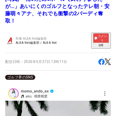
が…」あいにくのゴルフとなったテレ朝・安
藤萌々アナ、それでも衝撃の2バーディ奪
取！
コメン
所属
ALBA Net編集部
ト
ALBA Net編集部
/
ALBA Net
0
件
配信日時：
2026年5月27日 12時11分
ゴルフ界のSNS