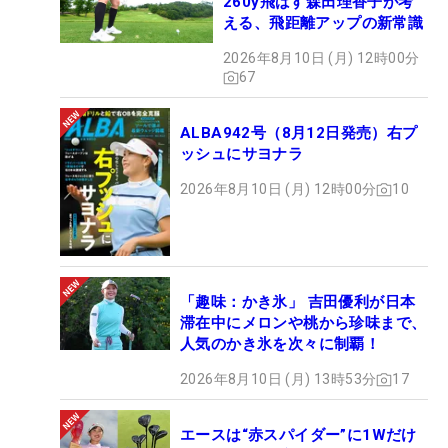
260y飛ばす森田理香子が考
える、飛距離アップの新常識
2026年8月10日 (月) 12時00分
67
ALBA942号（8月12日発売）右プ
ッシュにサヨナラ
2026年8月10日 (月) 12時00分
10
「趣味：かき氷」 吉田優利が日本
滞在中にメロンや桃から珍味まで、
人気のかき氷を次々に制覇！
2026年8月10日 (月) 13時53分
17
エースは“赤スパイダー”に1Wだけ