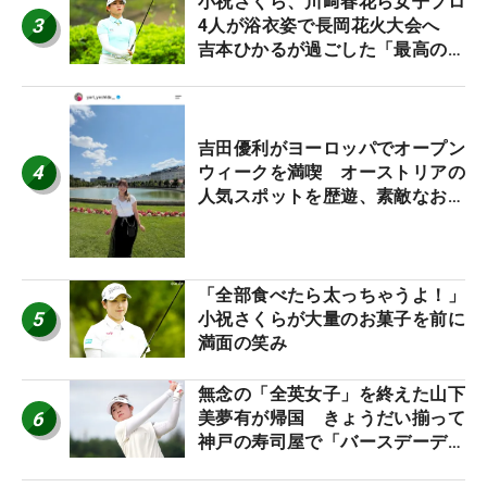
小祝さくら、川﨑春花ら女子プロ
3
4人が浴衣姿で長岡花火大会へ
吉本ひかるが過ごした「最高の夏
休み！」
吉田優利がヨーロッパでオープン
4
ウィークを満喫 オーストリアの
人気スポットを歴遊、素敵なお土
産もゲット！
「全部食べたら太っちゃうよ！」
5
小祝さくらが大量のお菓子を前に
満面の笑み
無念の「全英女子」を終えた山下
6
美夢有が帰国 きょうだい揃って
神戸の寿司屋で「バースデーディ
ナー？」