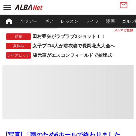
全ツアー
ギア
レッスン
ライフ
漫画
ゴルフ
メルマガ登録
田村亜矢がラブラブ2ショット！！
結婚
女子プロ4人が浴衣姿で長岡花火大会へ
夏休み
脇元華がエスコンフィールドで始球式
ナイスピッチ
[写真] 「雨のため6ホールで終わりました