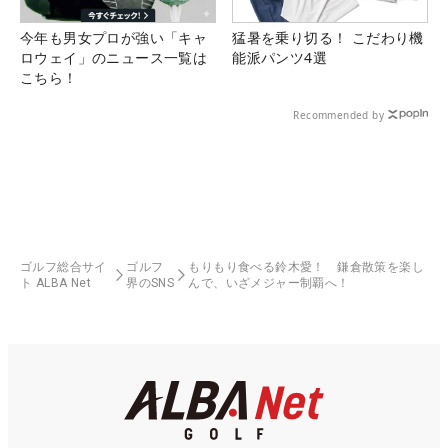
今年も男女プロが強い「キャ
猛暑を乗り切る！ こだわり機
ロウェイ」のニュース一覧は
能派パンツ4選
こちら！
Recommended by
ゴルフ総合サイ
ゴルフ
もりもり食べる鈴木愛！ 鎌倉散策を楽し
ト ALBA Net
界のSNS
んで、いざメジャー制覇へ！