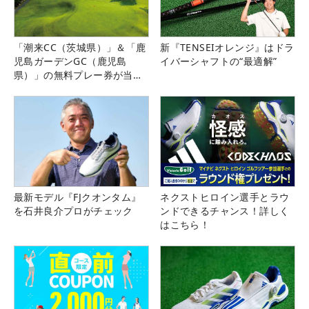
「潮来CC（茨城県）」＆「鹿
新『TENSEIオレンジ』はドラ
児島ガーデンGC（鹿児島
イバーシャフトの“最適解”
県）」の無料プレー券が当た
る！！
最新モデル『FJクオンタム』
ネクストヒロイン選手とラウ
を石井良介プロがチェック
ンドできるチャンス！詳しく
はこちら！