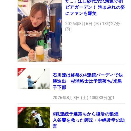
た…」江口紗代が北海道で初
ビアガーデン！ 泡まみれの姿
にファンも爆笑
2026年8月6日 (木) 13時27分
1
石川遼は終盤の4連続バーディで決
勝進出 杉浦悠太は予選落ち/米男
子下部
2026年8月8日 (土) 10時33分
1
6戦連続予選落ちから復活の狼煙
入谷響を救った師匠・中嶋常幸の助
言