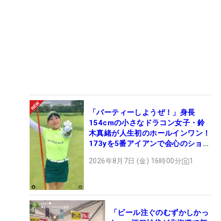
「パーティーしようぜ！」身長
154cmの小さなドラコン女子・鈴
木真緒が人生初のホールインワン！
173yを5番アイアンで会心のショッ
ト
2026年8月7日 (金) 16時00分
1
「ビール注ぐのむずかしかっ