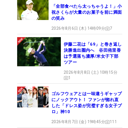
「全部食べたら太っちゃうよ！」小
祝さくらが大量のお菓子を前に満面
の笑み
2026年8月6日 (木) 14時09分
7
伊藤二花は「69」と巻き返し
決勝進出圏内へ 谷田侑里香
は予選落ち濃厚/米女子下部
ツアー
2026年8月8日 (土) 10時15分
1
ゴルフウェアとは一味違うギャップ
にノックアウト！ ファンが惚れ直
した「ドレス姿が完璧すぎる女子プ
ロ」神10
2026年8月7日 (金) 19時45分
111