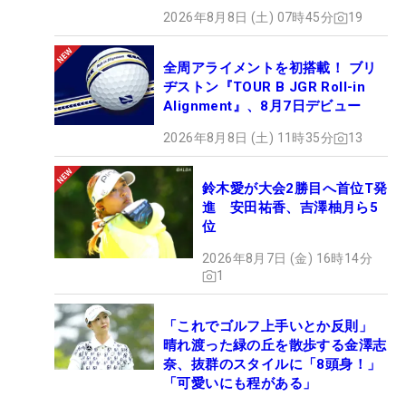
2026年8月8日 (土) 07時45分
19
全周アライメントを初搭載！ ブリ
ヂストン『TOUR B JGR Roll-in
Alignment』、8月7日デビュー
2026年8月8日 (土) 11時35分
13
鈴木愛が大会2勝目へ首位T発
進 安田祐香、吉澤柚月ら5
位
2026年8月7日 (金) 16時14分
1
「これでゴルフ上手いとか反則」
晴れ渡った緑の丘を散歩する金澤志
奈、抜群のスタイルに「8頭身！」
「可愛いにも程がある」