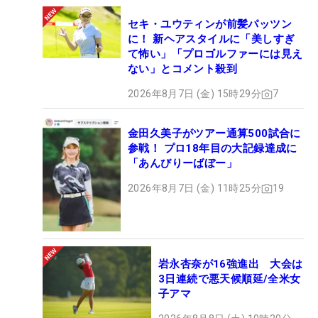
セキ・ユウティンが前髪パッツン
に！ 新ヘアスタイルに「美しすぎ
て怖い」「プロゴルファーには見え
ない」とコメント殺到
2026年8月7日 (金) 15時29分
7
金田久美子がツアー通算500試合に
参戦！ プロ18年目の大記録達成に
「あんびりーばぼー」
2026年8月7日 (金) 11時25分
19
岩永杏奈が16強進出 大会は
3日連続で悪天候順延/全米女
子アマ