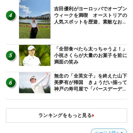
吉田優利がヨーロッパでオープン
4
ウィークを満喫 オーストリアの
人気スポットを歴遊、素敵なお土
産もゲット！
「全部食べたら太っちゃうよ！」
5
小祝さくらが大量のお菓子を前に
満面の笑み
無念の「全英女子」を終えた山下
6
美夢有が帰国 きょうだい揃って
神戸の寿司屋で「バースデーディ
ナー？」
ランキングをもっと見る
ページ上部へ