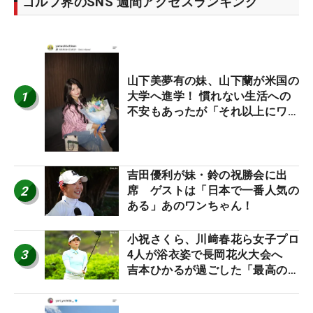
ゴルフ界のSNS 週間アクセスランキング
山下美夢有の妹、山下蘭が米国の
1
大学へ進学！ 慣れない生活への
不安もあったが「それ以上にワク
ワクしています」
吉田優利が妹・鈴の祝勝会に出
2
席 ゲストは「日本で一番人気の
ある」あのワンちゃん！
小祝さくら、川﨑春花ら女子プロ
3
4人が浴衣姿で長岡花火大会へ
吉本ひかるが過ごした「最高の夏
休み！」