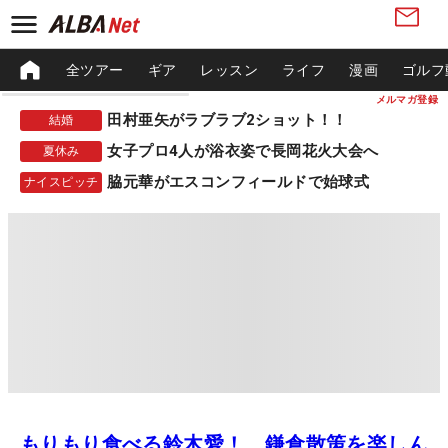
全ツアー
ギア
レッスン
ライフ
漫画
ゴルフ
メルマガ登録
田村亜矢がラブラブ2ショット！！
結婚
女子プロ4人が浴衣姿で長岡花火大会へ
夏休み
脇元華がエスコンフィールドで始球式
ナイスピッチ
もりもり食べる鈴木愛！ 鎌倉散策を楽しん