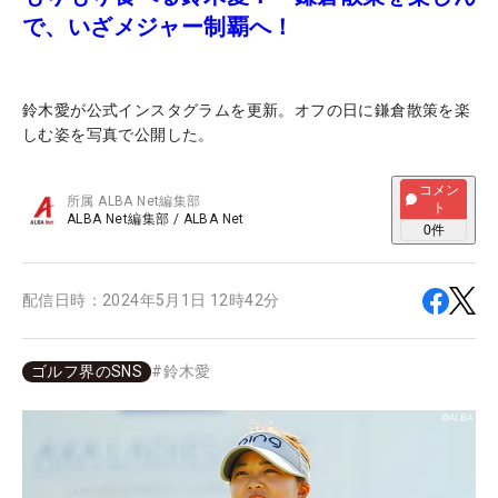
で、いざメジャー制覇へ！
鈴木愛が公式インスタグラムを更新。オフの日に鎌倉散策を楽
しむ姿を写真で公開した。
コメン
所属
ALBA Net編集部
ト
ALBA Net編集部
/
ALBA Net
0
件
配信日時：
2024年5月1日 12時42分
ゴルフ界のSNS
#
鈴木愛