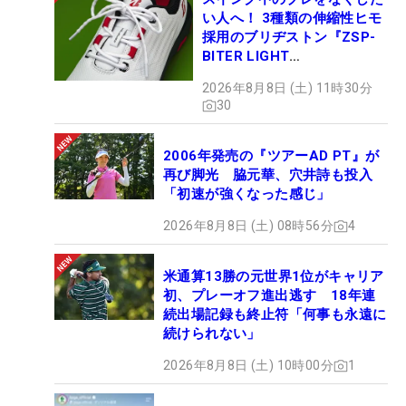
い人へ！ 3種類の伸縮性ヒモ
採用のブリヂストン『ZSP-
BITER LIGHT
MAGICLACE』、8月8日デビ
2026年8月8日 (土) 11時30分
ュー
30
2006年発売の『ツアーAD PT』が
再び脚光 脇元華、穴井詩も投入
「初速が強くなった感じ」
2026年8月8日 (土) 08時56分
4
米通算13勝の元世界1位がキャリア
初、プレーオフ進出逃す 18年連
続出場記録も終止符「何事も永遠に
続けられない」
2026年8月8日 (土) 10時00分
1