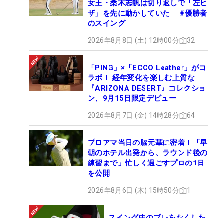
女王・桑木志帆は切り返しで「左ヒ
ザ」を先に動かしていた #優勝者
のスイング
2026年8月8日 (土) 12時00分
32
「PING」×「ECCO Leather」がコ
ラボ！ 経年変化を楽しむ上質な
『ARIZONA DESERT』コレクショ
ン、9月15日限定デビュー
2026年8月7日 (金) 14時28分
64
プロアマ当日の脇元華に密着！「早
朝のホテル出発から、ラウンド後の
練習まで」忙しく過ごすプロの1日
を公開
2026年8月6日 (木) 15時50分
1
スイング中のブレをなくした