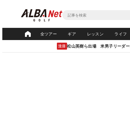
全ツアー
ギア
レッスン
ライフ
松山英樹ら出場 米男子リーダー
注目