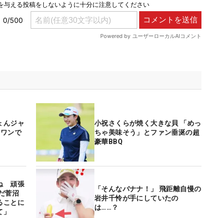
ょんジャ
小祝さくらが焼く大きな貝 「めっ
ンワンで
ちゃ美味そう」とファン垂涎の超
豪華BBQ
ね 頑張
「そんなバナナ！」 飛距離自慢の
だ菅沼
岩井千怜が手にしていたの
ることに
は……？
て」