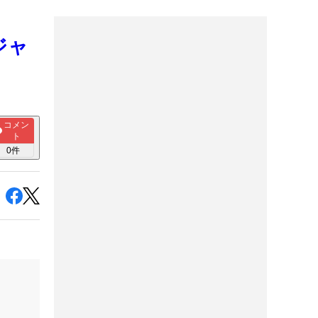
ジャ
コメン
ト
0
件