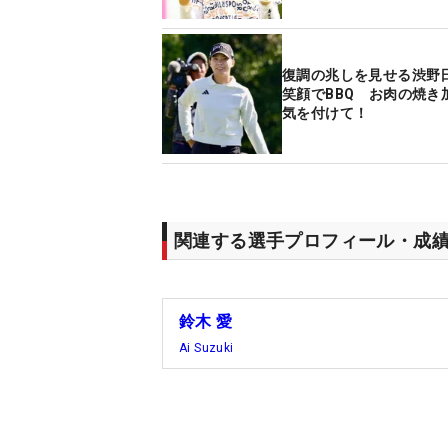
復調の兆しを見せる渋野
笑顔でBBQ お肉の焼き
気を付けて！
関連する選手プロフィール・成
鈴木 愛
Ai Suzuki