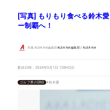
[写真] もりもり食べる鈴
ー制覇へ！
所属
ALBA Net編集部
ALBA Net編集部
/
ALBA Net
配信日時：
2024年5月1日 12時42分
ゴルフ界のSNS
#
鈴木愛