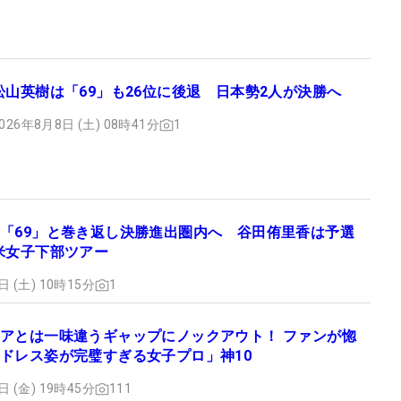
松山英樹は「69」も26位に後退 日本勢2人が決勝へ
026年8月8日 (土) 08時41分
1
「69」と巻き返し決勝進出圏内へ 谷田侑里香は予選
米女子下部ツアー
日 (土) 10時15分
1
アとは一味違うギャップにノックアウト！ ファンが惚
ドレス姿が完璧すぎる女子プロ」神10
日 (金) 19時45分
111