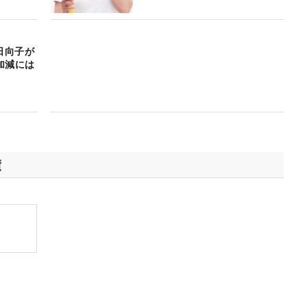
日向子が
加減には
績