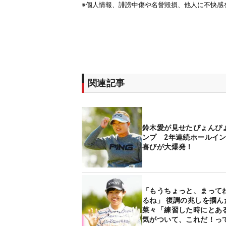
関連記事
鈴木愛が見せたぴょんぴ
ンプ 2年連続ホールイ
喜びが大爆発！
「もうちょっと、まって
るね」 復調の兆しを掴ん
菜々「練習した時にとあ
気がついて、これだ！っ