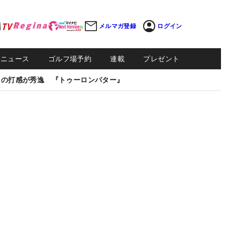
メルマガ登録
ログイン
Sニュース
ゴルフ場予約
連載
プレゼント
しの打感が秀逸 『トゥーロンパター』