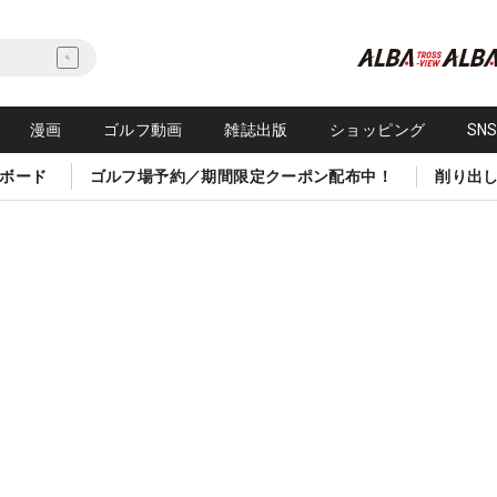
漫画
ゴルフ動画
雑誌出版
ショッピング
SN
ボード
ゴルフ場予約／期間限定クーポン配布中！
削り出