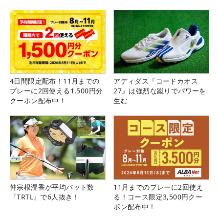
4日間限定配布！11月までの
アディダス『コードカオス
プレーに2回使える1,500円分
27』は強烈な蹴りでパワーを
クーポン配布中！
生む
仲宗根澄香が平均パット数
11月までのプレーに2回使え
『TRTL』で6人抜き！
る！コース限定3,500円クー
ポン配布中！