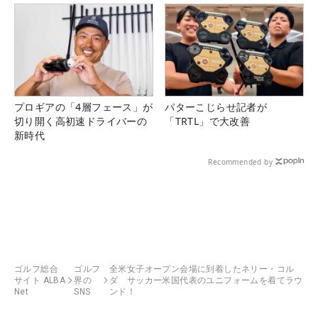
プロギアの「4層フェース」が
パターこじらせ記者が
切り開く高初速ドライバーの
「TRTL」で大改善
新時代
Recommended by
ゴルフ総合
ゴルフ
全米女子オープン会場に到着したネリー・コル
サイト ALBA
界の
ダ サッカー米国代表のユニフォームを着てラウ
Net
SNS
ンド！