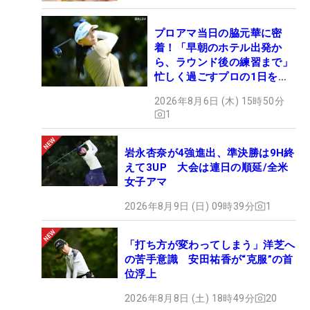
プロアマ当日の脇元華に密
着！「早朝のホテル出発か
ら、ラウンド後の練習まで」
忙しく過ごすプロの1日を公
開
2026年8月6日 (木) 15時50分
1
岩永杏奈が4強進出、準決勝は9H終
えて3UP 大会は連日の順延/全米
女子アマ
2026年8月9日 (日) 09時39分
1
「打ち方が変わってしまう」洋芝へ
の苦手意識 安田祐香が“克服”の首
位浮上
2026年8月8日 (土) 18時49分
20