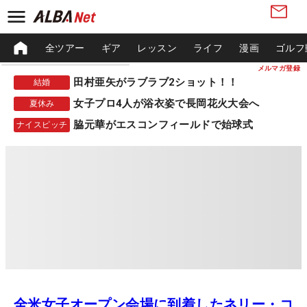
全ツアー
ギア
レッスン
ライフ
漫画
ゴルフ
メルマガ登録
田村亜矢がラブラブ2ショット！！
結婚
女子プロ4人が浴衣姿で長岡花火大会へ
夏休み
脇元華がエスコンフィールドで始球式
ナイスピッチ
全米女子オープン会場に到着したネリー・コ