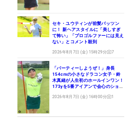
セキ・ユウティンが前髪パッツン
に！ 新ヘアスタイルに「美しすぎ
て怖い」「プロゴルファーには見え
ない」とコメント殺到
2026年8月7日 (金) 15時29分
7
「パーティーしようぜ！」身長
154cmの小さなドラコン女子・鈴
木真緒が人生初のホールインワン！
173yを5番アイアンで会心のショッ
ト
2026年8月7日 (金) 16時00分
1