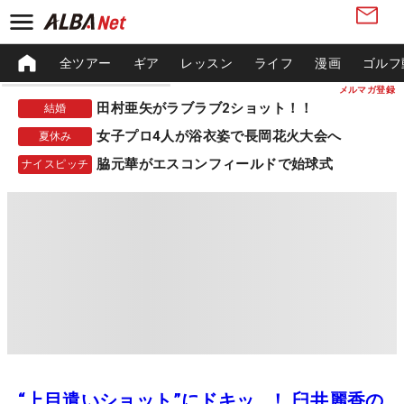
全ツアー
ギア
レッスン
ライフ
漫画
ゴルフ
メルマガ登録
田村亜矢がラブラブ2ショット！！
結婚
女子プロ4人が浴衣姿で長岡花火大会へ
夏休み
脇元華がエスコンフィールドで始球式
ナイスピッチ
“上目遣いショット”にドキッ…！ 臼井麗香の