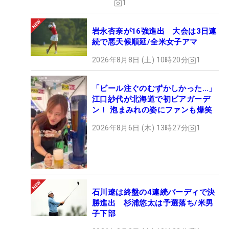
1
岩永杏奈が16強進出 大会は3日連
続で悪天候順延/全米女子アマ
2026年8月8日 (土) 10時20分
1
「ビール注ぐのむずかしかった…」
江口紗代が北海道で初ビアガーデ
ン！ 泡まみれの姿にファンも爆笑
2026年8月6日 (木) 13時27分
1
石川遼は終盤の4連続バーディで決
勝進出 杉浦悠太は予選落ち/米男
子下部