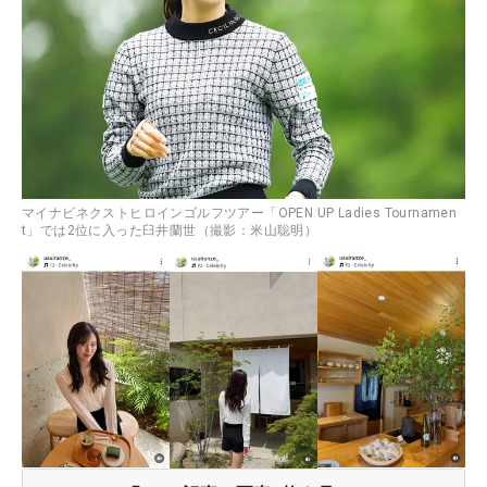
マイナビネクストヒロインゴルフツアー「OPEN UP Ladies Tournamen
t」では2位に入った臼井蘭世（撮影：米山聡明）