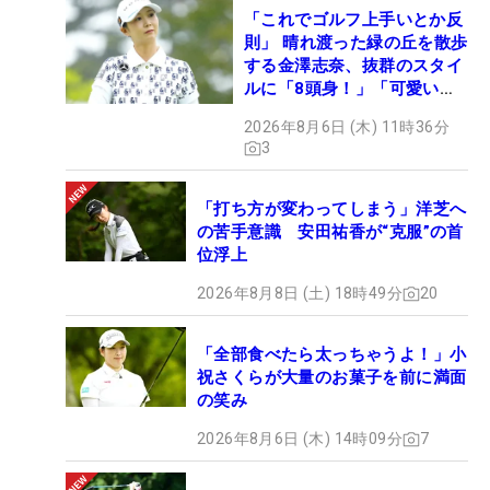
「これでゴルフ上手いとか反
則」 晴れ渡った緑の丘を散歩
する金澤志奈、抜群のスタイ
ルに「8頭身！」「可愛いに
も程がある」
2026年8月6日 (木) 11時36分
3
「打ち方が変わってしまう」洋芝へ
の苦手意識 安田祐香が“克服”の首
位浮上
2026年8月8日 (土) 18時49分
20
「全部食べたら太っちゃうよ！」小
祝さくらが大量のお菓子を前に満面
の笑み
2026年8月6日 (木) 14時09分
7