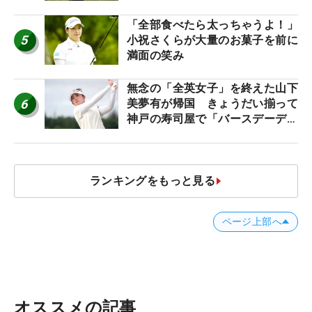
「全部食べたら太っちゃうよ！」
5
小祝さくらが大量のお菓子を前に
満面の笑み
無念の「全英女子」を終えた山下
6
美夢有が帰国 きょうだい揃って
神戸の寿司屋で「バースデーディ
ナー？」
ランキングをもっと見る
ページ上部へ
オススメの記事