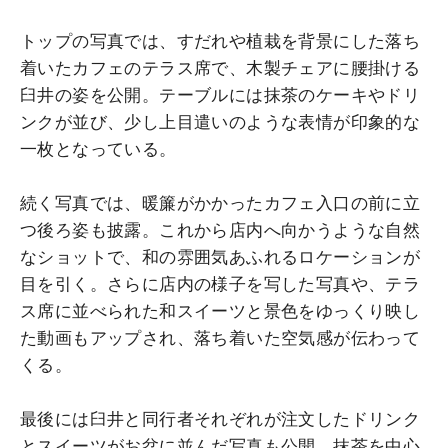
トップの写真では、すだれや植栽を背景にした落ち
着いたカフェのテラス席で、木製チェアに腰掛ける
臼井の姿を公開。テーブルには抹茶のケーキやドリ
ンクが並び、少し上目遣いのような表情が印象的な
一枚となっている。
続く写真では、暖簾がかかったカフェ入口の前に立
つ後ろ姿も披露。これから店内へ向かうような自然
なショットで、和の雰囲気あふれるロケーションが
目を引く。さらに店内の様子を写した写真や、テラ
ス席に並べられた和スイーツと景色をゆっくり映し
た動画もアップされ、落ち着いた空気感が伝わって
くる。
最後には臼井と同行者それぞれが注文したドリンク
とスイーツがお盆に並んだ写真も公開。抹茶を中心