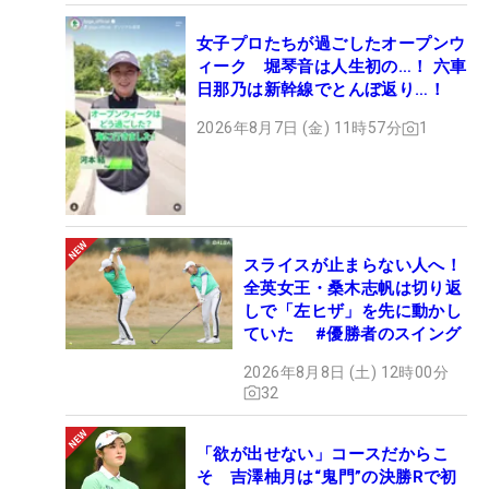
女子プロたちが過ごしたオープンウ
ィーク 堀琴音は人生初の…！ 六車
日那乃は新幹線でとんぼ返り…！
2026年8月7日 (金) 11時57分
1
スライスが止まらない人へ！
全英女王・桑木志帆は切り返
しで「左ヒザ」を先に動かし
ていた #優勝者のスイング
2026年8月8日 (土) 12時00分
32
「欲が出せない」コースだからこ
そ 吉澤柚月は“鬼門”の決勝Rで初