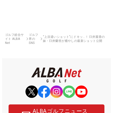
ゴルフ総合サ
ゴルフ
“上目遣いショット”にドキッ…！ 臼井麗香の
イト ALBA
界の
妹・臼井蘭世が癒やしの最新ショット公開
Net
SNS
ALBAゴルフニュース