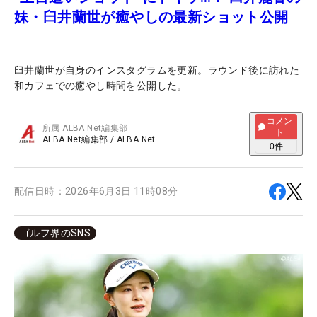
妹・臼井蘭世が癒やしの最新ショット公開
臼井蘭世が自身のインスタグラムを更新。ラウンド後に訪れた
和カフェでの癒やし時間を公開した。
コメン
所属
ALBA Net編集部
ト
ALBA Net編集部
/
ALBA Net
0
件
配信日時：
2026年6月3日 11時08分
ゴルフ界のSNS