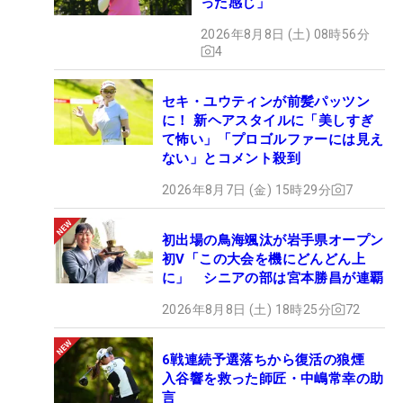
った感じ」
2026年8月8日 (土) 08時56分
4
セキ・ユウティンが前髪パッツン
に！ 新ヘアスタイルに「美しすぎ
て怖い」「プロゴルファーには見え
ない」とコメント殺到
2026年8月7日 (金) 15時29分
7
初出場の鳥海颯汰が岩手県オープン
初V「この大会を機にどんどん上
に」 シニアの部は宮本勝昌が連覇
2026年8月8日 (土) 18時25分
72
6戦連続予選落ちから復活の狼煙
入谷響を救った師匠・中嶋常幸の助
言