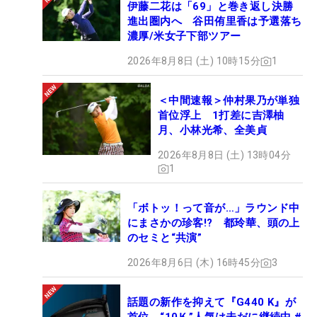
伊藤二花は「69」と巻き返し決勝
進出圏内へ 谷田侑里香は予選落ち
濃厚/米女子下部ツアー
2026年8月8日 (土) 10時15分
1
＜中間速報＞仲村果乃が単独
首位浮上 1打差に吉澤柚
月、小林光希、全美貞
2026年8月8日 (土) 13時04分
1
「ボトッ！って音が…」ラウンド中
にまさかの珍客!? 都玲華、頭の上
のセミと“共演”
2026年8月6日 (木) 16時45分
3
話題の新作を抑えて『G440 K』が