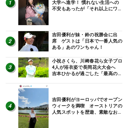
1
大学へ進学！ 慣れない生活への
不安もあったが「それ以上にワク
ワクしています」
吉田優利が妹・鈴の祝勝会に出
2
席 ゲストは「日本で一番人気の
ある」あのワンちゃん！
小祝さくら、川﨑春花ら女子プロ
3
4人が浴衣姿で長岡花火大会へ
吉本ひかるが過ごした「最高の夏
休み！」
吉田優利がヨーロッパでオープン
4
ウィークを満喫 オーストリアの
人気スポットを歴遊、素敵なお土
産もゲット！