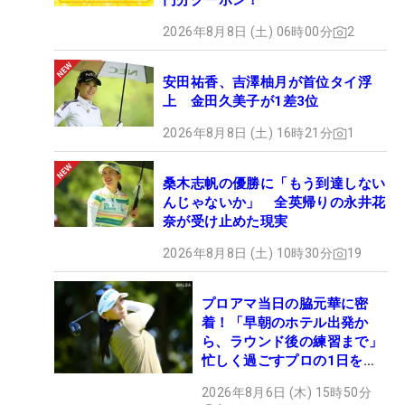
円分クーポン！
2026年8月8日 (土) 06時00分
2
安田祐香、吉澤柚月が首位タイ浮
上 金田久美子が1差3位
2026年8月8日 (土) 16時21分
1
桑木志帆の優勝に「もう到達しない
んじゃないか」 全英帰りの永井花
奈が受け止めた現実
2026年8月8日 (土) 10時30分
19
プロアマ当日の脇元華に密
着！「早朝のホテル出発か
ら、ラウンド後の練習まで」
忙しく過ごすプロの1日を公
開
2026年8月6日 (木) 15時50分