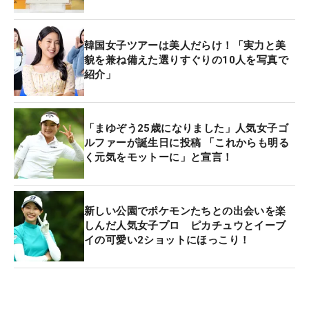
韓国女子ツアーは美人だらけ！「実力と美
貌を兼ね備えた選りすぐりの10人を写真で
紹介」
「まゆぞう25歳になりました」人気女子ゴ
ルファーが誕生日に投稿 「これからも明る
く元気をモットーに」と宣言！
新しい公園でポケモンたちとの出会いを楽
しんだ人気女子プロ ピカチュウとイーブ
イの可愛い2ショットにほっこり！